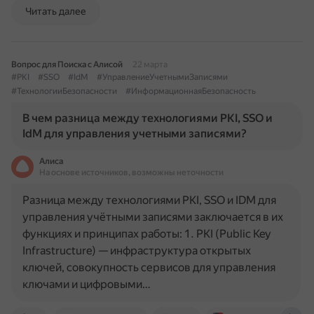
Читать далее
Вопрос для Поиска с Алисой
22 марта
#PKI
#SSO
#IdM
#УправлениеУчетнымиЗаписями
#ТехнологииБезопасности
#ИнформационнаяБезопасность
В чем разница между технологиями PKI, SSO и
IdM для управления учетными записями?
Алиса
На основе источников, возможны неточности
Разница между технологиями PKI, SSO и IDM для
управления учётными записями заключается в их
функциях и принципах работы: 1. PKI (Public Key
Infrastructure) — инфраструктура открытых
ключей, совокупность сервисов для управления
ключами и цифровыми…