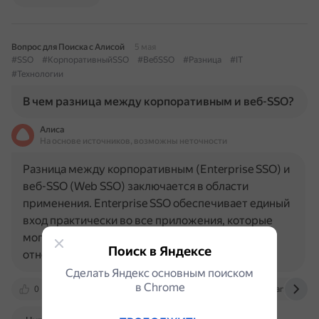
Вопрос для Поиска с Алисой
5 мая
#SSO
#КорпоративныйSSO
#ВебSSO
#Разница
#IT
#Технологии
В чем разница между корпоративным и веб-SSO?
Алиса
На основе источников, возможны неточности
Разница между корпоративным (Enterprise SSO) и
веб-SSO (Web SSO) заключается в области
применения. Enterprise SSO обеспечивает единый
вход практически во все приложения, которые
могут потребоваться пользователю. К ним
Поиск в Яндексе
относятся веб-приложения…
Сделать Яндекс основным поиском
в Сhrome
0
ru.wikipedia.org
ekassir.com
www.anti-malwar