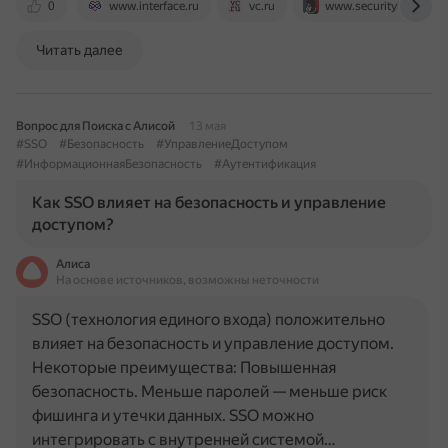
0
www.interface.ru
vc.ru
www.securitylab.ru
Читать далее
Вопрос для Поиска с Алисой
13 мая
#SSO
#Безопасность
#УправлениеДоступом
#ИнформационнаяБезопасность
#Аутентификация
Как SSO влияет на безопасность и управление
доступом?
Алиса
На основе источников, возможны неточности
SSO (технология единого входа) положительно
влияет на безопасность и управление доступом.
Некоторые преимущества: Повышенная
безопасность. Меньше паролей — меньше риск
фишинга и утечки данных. SSO можно
интегрировать с внутренней системой…