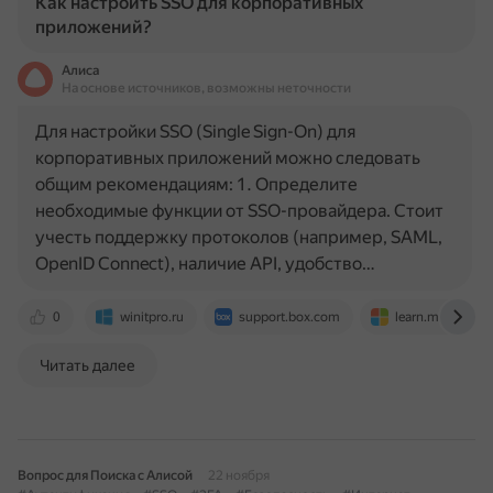
Как настроить SSO для корпоративных
приложений?
Алиса
На основе источников, возможны неточности
Для настройки SSO (Single Sign-On) для
корпоративных приложений можно следовать
общим рекомендациям: 1. Определите
необходимые функции от SSO-провайдера. Стоит
учесть поддержку протоколов (например, SAML,
OpenID Connect), наличие API, удобство…
0
winitpro.ru
support.box.com
learn.microsoft
Читать далее
Вопрос для Поиска с Алисой
22 ноября