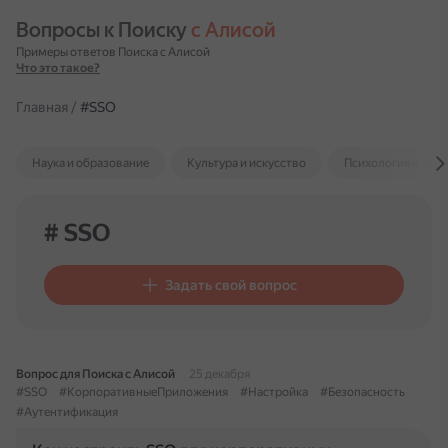
Вопросы к Поиску 
с Алисой
Примеры ответов Поиска с Алисой
Что это такое?
Главная
/
#SSO
Наука и образование
Культура и искусство
Психология и отн
# SSO
Задать свой вопрос
Вопрос для Поиска с Алисой
25 декабря
#SSO
#КорпоративныеПриложения
#Настройка
#Безопасность
#Аутентификация