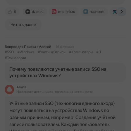
0
dzen.ru
mts-link.ru
habr.com
www.ve
Читать далее
Вопрос для Поиска с Алисой
16 февраля
#SSO
#Windows
#УчетныеЗаписи
#Компьютеры
#IT
#Технологии
Почему появляются учетные записи SSO на
устройствах Windows?
Алиса
На основе источников, возможны неточности
Учётные записи SSO (технология единого входа)
могут появляться на устройствах Windows по
разным причинам, например: Создание учётной
записи пользователем. Каждый пользователь