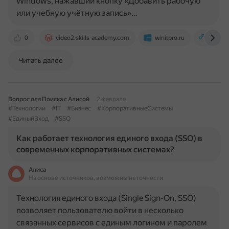
Windows, нажавший кнопку «Добавить рабочую
или учебную учётную запись»…
0
video2.skills-academy.com
winitpro.ru
www.c
Читать далее
Вопрос для Поиска с Алисой
2 февраля
#Технологии
#IT
#Бизнес
#КорпоративныеСистемы
#ЕдиныйВход
#SSO
Как работает технология единого входа (SSO) в
современных корпоративных системах?
Алиса
На основе источников, возможны неточности
Технология единого входа (Single Sign-On, SSO)
позволяет пользователю войти в несколько
связанных сервисов с единым логином и паролем