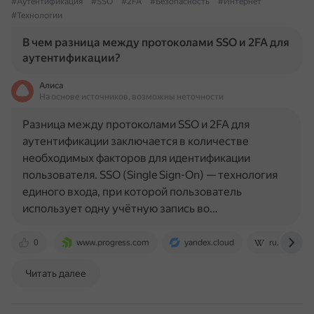
#Аутентификация
#SSO
#2FA
#Безопасность
#Интернет
#Технологии
В чем разница между протоколами SSO и 2FA для
аутентификации?
Алиса
На основе источников, возможны неточности
Разница между протоколами SSO и 2FA для
аутентификации заключается в количестве
необходимых факторов для идентификации
пользователя. SSO (Single Sign-On) — технология
единого входа, при которой пользователь
использует одну учётную запись во…
0
www.progress.com
yandex.cloud
ru.wikipedia
Читать далее