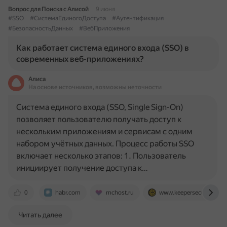
Вопрос для Поиска с Алисой
9 июня
#SSO
#СистемаЕдиногоДоступа
#Аутентификация
#БезопасностьДанных
#ВебПриложения
Как работает система единого входа (SSO) в
современных веб-приложениях?
Алиса
На основе источников, возможны неточности
Система единого входа (SSO, Single Sign-On)
позволяет пользователю получать доступ к
нескольким приложениям и сервисам с одним
набором учётных данных. Процесс работы SSO
включает несколько этапов: 1. Пользователь
инициирует получение доступа к…
0
habr.com
mchost.ru
www.keepersecurity.com
Читать далее