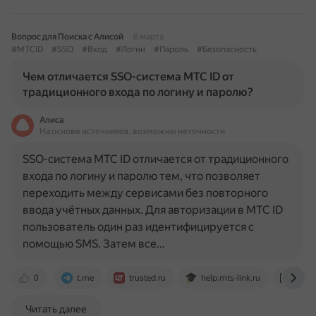
Вопрос для Поиска с Алисой
6 марта
#МТСID
#SSO
#Вход
#Логин
#Пароль
#Безопасность
Чем отличается SSO-система МТС ID от
традиционного входа по логину и паролю?
Алиса
На основе источников, возможны неточности
SSO-система МТС ID отличается от традиционного
входа по логину и паролю тем, что позволяет
переходить между сервисами без повторного
ввода учётных данных. Для авторизации в МТС ID
пользователь один раз идентифицируется с
помощью SMS. Затем все…
0
t.me
trusted.ru
help.mts-link.ru
www.
Читать далее