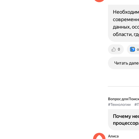
Необходимо
современны
данных, ос
области, г
0
o
Читать дале
Вопрос для Поиск
#Технологии
#П
Почему не
процессора
Алиса