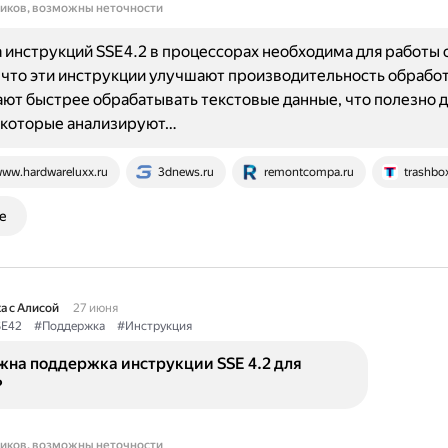
ников, возможны неточности
инструкций SSE4.2 в процессорах необходима для работы 
 что эти инструкции улучшают производительность обработ
ют быстрее обрабатывать текстовые данные, что полезно 
 которые анализируют…
ww.hardwareluxx.ru
3dnews.ru
remontcompa.ru
trashbox
е
а с Алисой
27 июня
E42
#Поддержка
#Инструкция
жна поддержка инструкции SSE 4.2 для
?
ников, возможны неточности