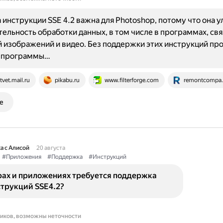
инструкции SSE 4.2 важна для Photoshop, потому что она 
ельность обработки данных, в том числе в программах, свя
 изображений и видео. Без поддержки этих инструкций пр
 программы…
tvet.mail.ru
pikabu.ru
www.filterforge.com
remontcompa.
е
а с Алисой
20 августа
#Приложения
#Поддержка
#Инструкций
грах и приложениях требуется поддержка
струкций SSE4.2?
ников, возможны неточности