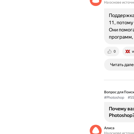
На основе источ
Поддержка 
11, потому
Они помога
программ,
0
w
Читать дале
Вопрос для Поиск
#Photoshop
#SS
Почему ва
Photoshop
Алиса
На основе источ