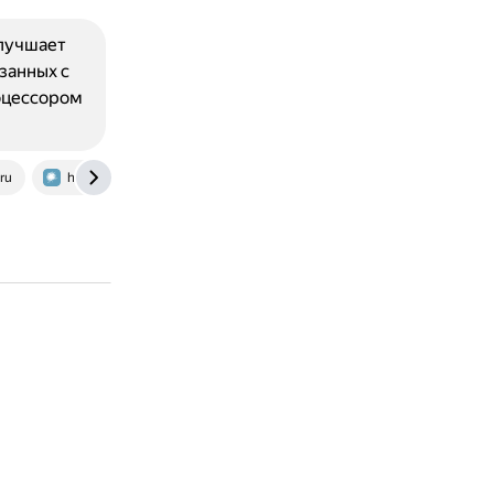
улучшает
занных с
оцессором
ru
habr.com