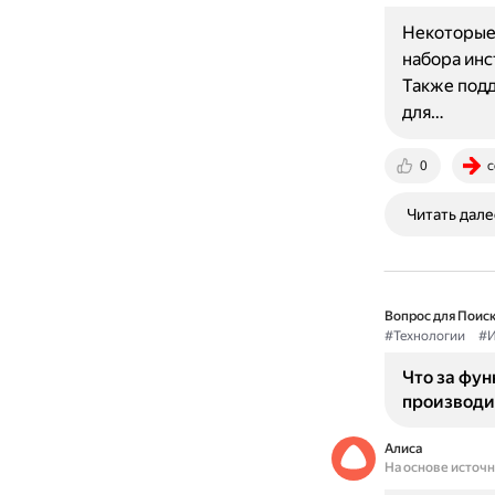
Некоторые 
набора инст
Также подд
для…
0
c
Читать дале
Вопрос для Поиск
#Технологии
#И
Что за фун
производи
Алиса
На основе источ