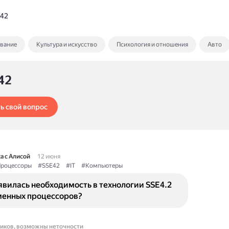
 42
ование
Культура и искусство
Психология и отношения
Авто
42
ь свой вопрос
а с Алисой
12 июня
роцессоры
#SSE42
#IT
#Компьютеры
вилась необходимость в технологии SSE4.2
менных процессоров?
ников, возможны неточности