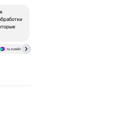
я
обработки
оторые
ru.ruwiki.ru