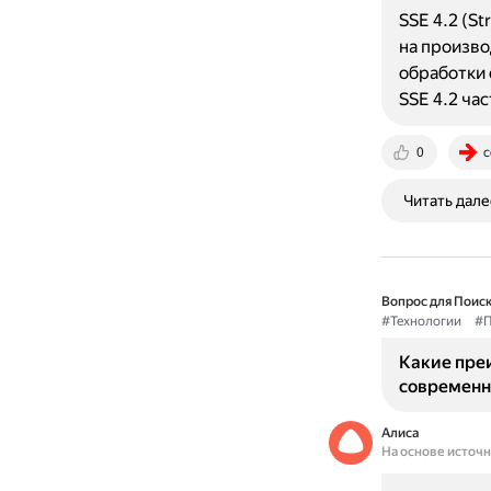
SSE 4.2 (S
на произво
обработки 
SSE 4.2 ча
0
c
Читать дале
Вопрос для Поиск
#Технологии
#П
Какие пре
современн
Алиса
На основе источ