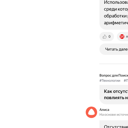
Использова
среди кото
обработки 
арифметич
0
m
Читать дале
Вопрос для Поиск
#Технологии
#П
Как отсут
повлиять н
Алиса
На основе источ
Отсутствие