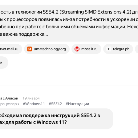
сть в технологии SSE4.2 (Streaming SIMD Extensions 4.2) дл
х процессоров появилась из-за потребности в ускорении 
обенно при работе с большими объёмами информации. Нек
де важна поддержка…
tvet.mail.ru
umatechnology.org
most-it.ru
telegra.ph
е
а с Алисой
19 января
роцессоры
#Windows11
#SSE42
#Инструкции
обходима поддержка инструкций SSE4.2 в
х для работы с Windows 11?