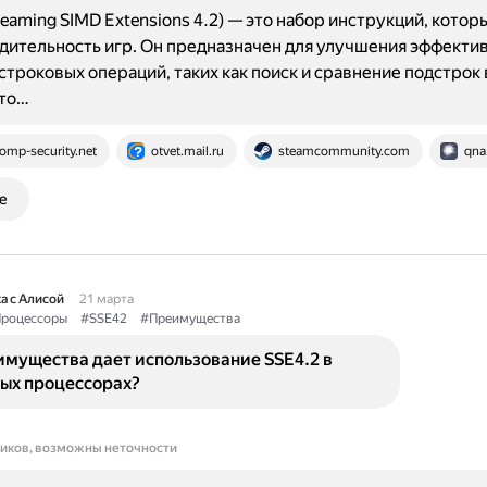
treaming SIMD Extensions 4.2) — это набор инструкций, котор
дительность игр. Он предназначен для улучшения эффекти
строковых операций, таких как поиск и сравнение подстрок в
сто…
omp-security.net
otvet.mail.ru
steamcommunity.com
qna
е
а с Алисой
21 марта
роцессоры
#SSE42
#Преимущества
имущества дает использование SSE4.2 в
ых процессорах?
ников, возможны неточности