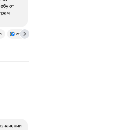
требуют
играм
m
otvet.mail.ru
азначении