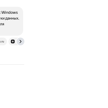
с Windows
ки данных.
для
.ru
dzen.ru