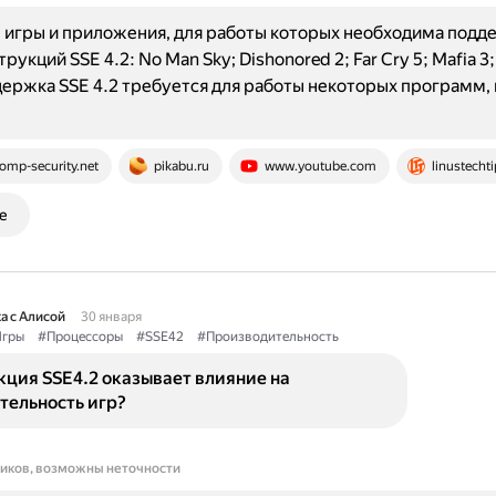
игры и приложения, для работы которых необходима подд
рукций SSE 4.2: No Man Sky; Dishonored 2; Far Cry 5; Mafia 3
ержка SSE 4.2 требуется для работы некоторых программ,
omp-security.net
pikabu.ru
www.youtube.com
linustecht
е
а с Алисой
30 января
гры
#Процессоры
#SSE42
#Производительность
кция SSE4.2 оказывает влияние на
тельность игр?
ников, возможны неточности