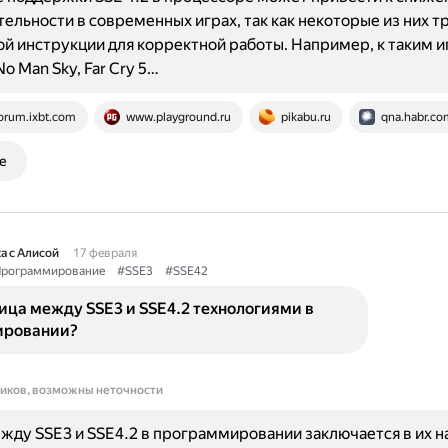
ельности в современных играх, так как некоторые из них 
ой инструкции для корректной работы. Например, к таким 
o Man Sky, Far Cry 5…
orum.ixbt.com
www.playground.ru
pikabu.ru
qna.habr.co
е
а с Алисой
17 февраля
рограммирование
#SSE3
#SSE42
ица между SSE3 и SSE4.2 технологиями в
ировании?
ников, возможны неточности
жду SSE3 и SSE4.2 в программировании заключается в их н