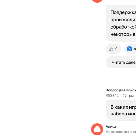
Поддержка 
производит
обработкой
некоторые
0
o
Читать дале
Вопрос для Поиск
#SSE42
#Игры
В каких и
набора ин
Алиса
На основе источ