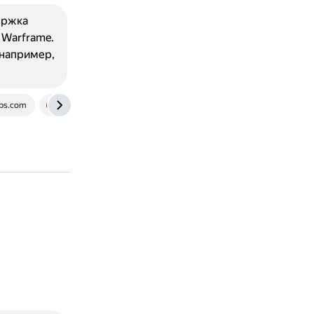
ержка
; Warframe.
 например,
ips.com
www.playground.ru