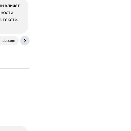
ый влияет
вности
 тексте.
.habr.com
pikabu.ru