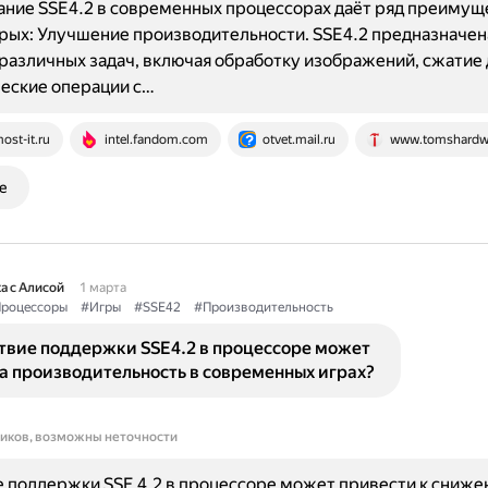
ние SSE4.2 в современных процессорах даёт ряд преимущ
рых: Улучшение производительности. SSE4.2 предназначен
различных задач, включая обработку изображений, сжатие 
еские операции с…
ost-it.ru
intel.fandom.com
otvet.mail.ru
www.tomshardw
е
а с Алисой
1 марта
роцессоры
#Игры
#SSE42
#Производительность
ствие поддержки SSE4.2 в процессоре может
а производительность в современных играх?
ников, возможны неточности
 поддержки SSE 4.2 в процессоре может привести к сниж