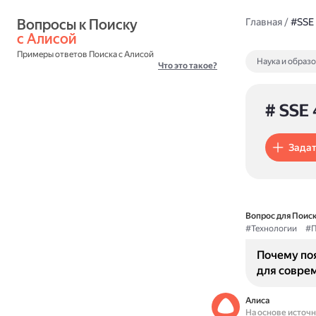
Вопросы к Поиску 
Главная
/
#SSE
с Алисой
Примеры ответов Поиска с Алисой
Наука и образ
Что это такое?
# SSE 
Задат
Вопрос для Поиск
#Технологии
#П
Почему поя
для совре
Алиса
На основе источ