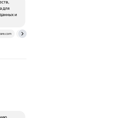
еств,
а для
данных и
are.com
en.m.wikipedia.org
ению