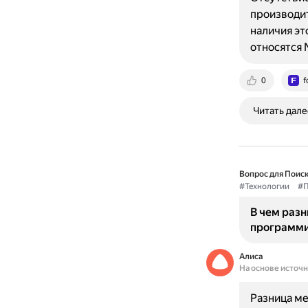
производит
наличия эт
относятся N
0
f
Читать дале
Вопрос для Поиск
#Технологии
#П
В чем разн
программ
Алиса
На основе источ
Разница ме