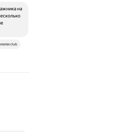
ажника на
несколько
ле
orester.club