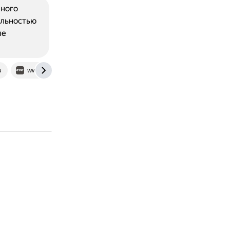
лного
альностью
ые
u
www.carwin.ru