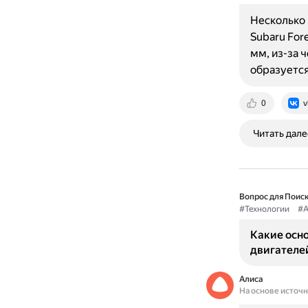
Несколько 
Subaru For
мм, из-за ч
образуетс
0
v
Читать дале
Вопрос для Поиск
#Технологии
#А
Какие осн
двигателей
Алиса
На основе источ