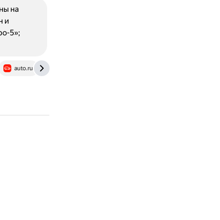
ны на
н и
о-5»;
auto.ru