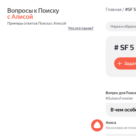
Вопросы к Поиску 
Главная
/
#SF 5
с Алисой
Примеры ответов Поиска с Алисой
Наука и образ
Что это такое?
# SF 5
Задат
Вопрос для Поиск
#SubaruForester
В чем особ
Алиса
На основе источ