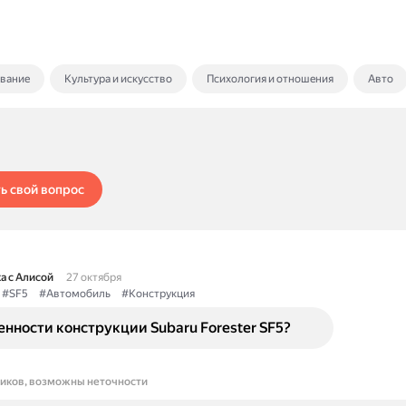
ование
Культура и искусство
Психология и отношения
Авто
ь свой вопрос
а с Алисой
27 октября
#SF5
#Автомобиль
#Конструкция
енности конструкции Subaru Forester SF5?
ников, возможны неточности