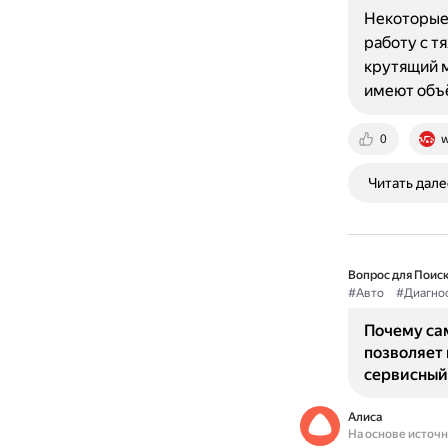
Некоторые 
работу с т
крутящий м
имеют объ
0
w
Читать дале
Вопрос для Поиск
#Авто
#Диагно
Почему сам
позволяет 
сервисный
Алиса
На основе источ