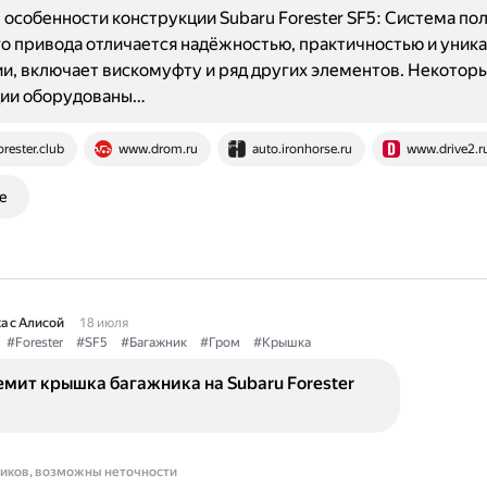
особенности конструкции Subaru Forester SF5: Система по
о привода отличается надёжностью, практичностью и уник
и, включает вискомуфту и ряд других элементов. Некотор
ии оборудованы…
orester.club
www.drom.ru
auto.ironhorse.ru
www.drive2.r
е
а с Алисой
18 июля
#Forester
#SF5
#Багажник
#Гром
#Крышка
мит крышка багажника на Subaru Forester
ников, возможны неточности