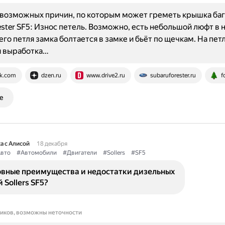
возможных причин, по которым может греметь крышка баг
ester SF5: Износ петель. Возможно, есть небольшой люфт в 
его петля замка болтается в замке и бьёт по щечкам. На пет
я выработка…
k.com
dzen.ru
www.drive2.ru
subaruforester.ru
f
е
а с Алисой
18 декабря
вто
#Автомобили
#Двигатели
#Sollers
#SF5
овные преимущества и недостатки дизельных
 Sollers SF5?
ников, возможны неточности