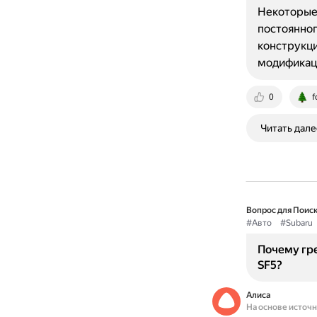
Некоторые 
постоянног
конструкци
модификац
0
f
Читать дале
Вопрос для Поиск
#Авто
#Subaru
Почему гре
SF5?
Алиса
На основе источ