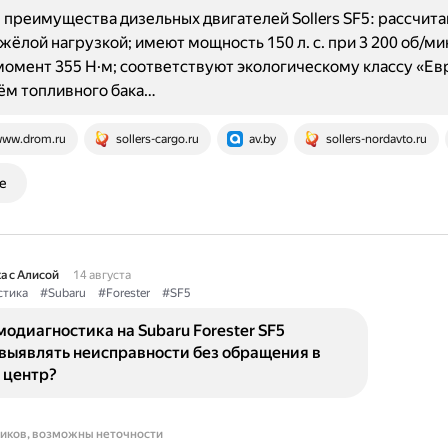
преимущества дизельных двигателей Sollers SF5: рассчита
яжёлой нагрузкой; имеют мощность 150 л. с. при 3 200 об/ми
омент 355 Н·м; соответствуют экологическому классу «Евр
ём топливного бака…
ww.drom.ru
sollers-cargo.ru
av.by
sollers-nordavto.ru
е
а с Алисой
14 августа
стика
#Subaru
#Forester
#SF5
одиагностика на Subaru Forester SF5
выявлять неисправности без обращения в
 центр?
ников, возможны неточности