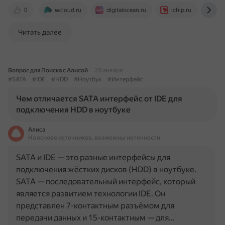
0
wcloud.ru
digitalocean.ru
ichip.ru
ww
Читать далее
Вопрос для Поиска с Алисой
28 января
#SATA
#IDE
#HDD
#Ноутбук
#Интерфейс
Чем отличается SATA интерфейс от IDE для
подключения HDD в ноутбуке
Алиса
На основе источников, возможны неточности
SATA и IDE — это разные интерфейсы для
подключения жёстких дисков (HDD) в ноутбуке.
SATA — последовательный интерфейс, который
является развитием технологии IDE. Он
представлен 7-контактным разъёмом для
передачи данных и 15-контактным — для…