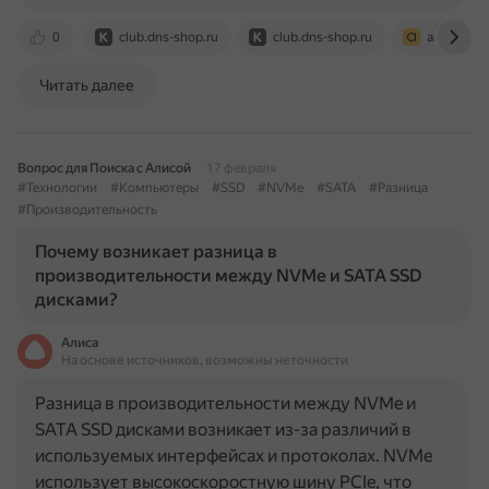
0
club.dns-shop.ru
club.dns-shop.ru
andpro.ru
Читать далее
Вопрос для Поиска с Алисой
17 февраля
#Технологии
#Компьютеры
#SSD
#NVMe
#SATA
#Разница
#Производительность
Почему возникает разница в
производительности между NVMe и SATA SSD
дисками?
Алиса
На основе источников, возможны неточности
Разница в производительности между NVMe и
SATA SSD дисками возникает из-за различий в
используемых интерфейсах и протоколах. NVMe
использует высокоскоростную шину PCIe, что