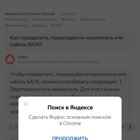
Вопрос для Поиска с Алисой
1 февраля
#Технологии
#Компьютеры
#Ремонт
#Диагностика
#Накопитель
#Кабель
#SATA
Как определить, поврежден ли накопитель или
кабель SATA?
Алиса
На основе источников, возможны неточности
Чтобы определить, повреждён ли накопитель или
кабель SATA, можно попробовать следующее: 1.
Переподключить накопитель. Для этого нужно
снять крышку системного блока, отключить от
HDD или SSD кабели SATA и питания. Затем
Поиск в Яндексе
осмотреть кабель на наличие…
Сделать Яндекс основным поиском
в Сhrome
0
club.dns-shop.ru
otvet.mail.ru
superuser.com
ПРОДОЛЖИТЬ