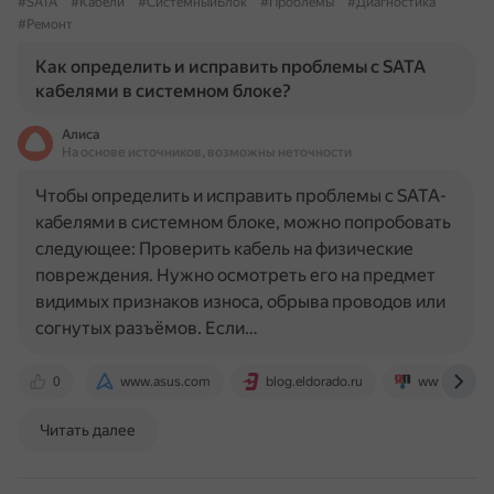
#SATA
#Кабели
#СистемныйБлок
#Проблемы
#Диагностика
#Ремонт
Как определить и исправить проблемы с SATA
кабелями в системном блоке?
Алиса
На основе источников, возможны неточности
Чтобы определить и исправить проблемы с SATA-
кабелями в системном блоке, можно попробовать
следующее: Проверить кабель на физические
повреждения. Нужно осмотреть его на предмет
видимых признаков износа, обрыва проводов или
согнутых разъёмов. Если…
0
www.asus.com
blog.eldorado.ru
www.yaplaka
Читать далее