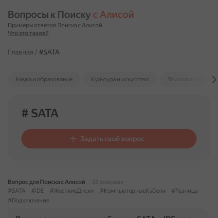
Вопросы к Поиску 
с Алисой
Примеры ответов Поиска с Алисой
Что это такое?
Главная
/
#SATA
Наука и образование
Культура и искусство
Психология и отн
# SATA
Задать свой вопрос
Вопрос для Поиска с Алисой
28 февраля
#SATA
#IDE
#ЖесткиеДиски
#КомпьютерныеКабели
#Разница
#Подключение