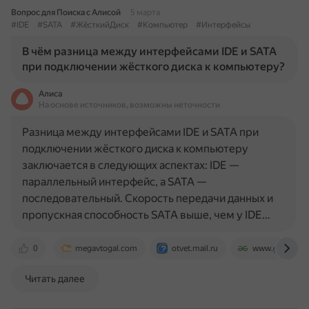
Вопрос для Поиска с Алисой
5 марта
#IDE
#SATA
#ЖёсткийДиск
#Компьютер
#Интерфейсы
В чём разница между интерфейсами IDE и SATA
при подключении жёсткого диска к компьютеру?
Алиса
На основе источников, возможны неточности
Разница между интерфейсами IDE и SATA при
подключении жёсткого диска к компьютеру
заключается в следующих аспектах: IDE —
параллельный интерфейс, а SATA —
последовательный. Скорость передачи данных и
пропускная способность SATA выше, чем у IDE…
0
megavtogal.com
otvet.mail.ru
www.geeksforg
Читать далее