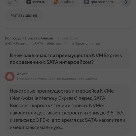
0
dzen.ru
pikabu.ru
qna.habr.com
supe
Читать далее
Вопрос для Поиска с Алисой
15 сентября
#NVMExpress
#SATA
#Интерфейс
#Преимущества
В чем заключаются преимущества NVM Express
по сравнению с SATA интерфейсом?
Алиса
На основе источников, возможны неточности
Некоторые преимущества интерфейса NVMe
(Non-Volatile Memory Express) перед SATA:
Высокая скорость чтения и записи. NVMe-
накопители достигают скорости чтения до 3,5 ГБ/с
и записи до 3 ГБ/с, в то время как SATA-накопители
имеют максимальную…