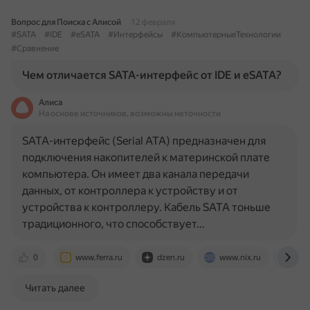
Вопрос для Поиска с Алисой
12 февраля
#SATA
#IDE
#eSATA
#Интерфейсы
#КомпьютерныеТехнологии
#Сравнение
Чем отличается SATA-интерфейс от IDE и eSATA?
Алиса
На основе источников, возможны неточности
SATA-интерфейс (Serial ATA) предназначен для
подключения накопителей к материнской плате
компьютера. Он имеет два канала передачи
данных, от контроллера к устройству и от
устройства к контроллеру. Кабель SATA тоньше
традиционного, что способствует…
0
www.ferra.ru
dzen.ru
www.nix.ru
www
Читать далее