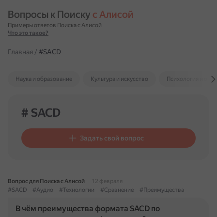
Вопросы к Поиску 
с Алисой
Примеры ответов Поиска с Алисой
Что это такое?
Главная
/
#SACD
Наука и образование
Культура и искусство
Психология и отн
# SACD
Задать свой вопрос
Вопрос для Поиска с Алисой
12 февраля
#SACD
#Аудио
#Технологии
#Сравнение
#Преимущества
В чём преимущества формата SACD по