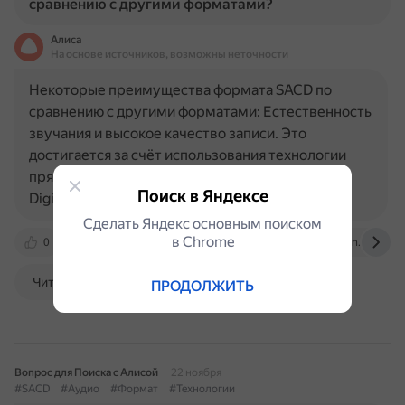
сравнению с другими форматами?
Алиса
На основе источников, возможны неточности
Некоторые преимущества формата SACD по
сравнению с другими форматами: Естественность
звучания и высокое качество записи. Это
достигается за счёт использования технологии
прямого цифрового потока DSD (Direct Stream
Поиск в Яндексе
Digital) с высокой частотой…
Сделать Яндекс основным поиском
в Сhrome
0
musicangel.ru
ru.wikipedia.org
dzen.ru
Читать далее
ПРОДОЛЖИТЬ
Вопрос для Поиска с Алисой
22 ноября
#SACD
#Аудио
#Формат
#Технологии