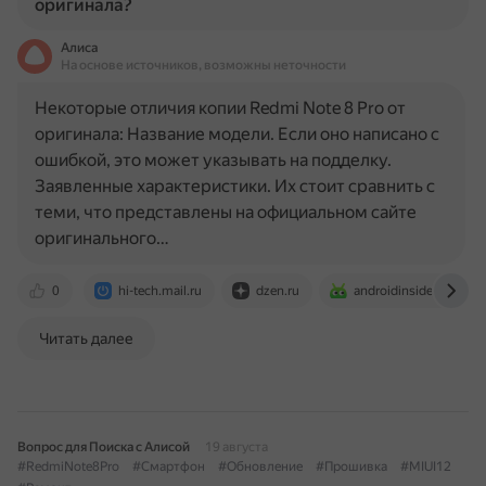
оригинала?
Алиса
На основе источников, возможны неточности
Некоторые отличия копии Redmi Note 8 Pro от
оригинала: Название модели. Если оно написано с
ошибкой, это может указывать на подделку.
Заявленные характеристики. Их стоит сравнить с
теми, что представлены на официальном сайте
оригинального…
0
hi-tech.mail.ru
dzen.ru
androidinsider.ru
Читать далее
Вопрос для Поиска с Алисой
19 августа
#RedmiNote8Pro
#Смартфон
#Обновление
#Прошивка
#MIUI12