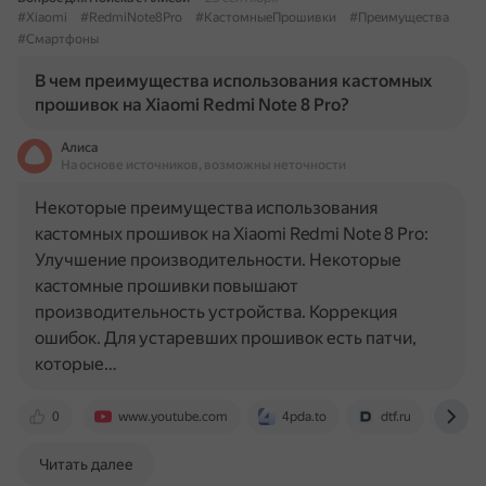
#Xiaomi
#RedmiNote8Pro
#КастомныеПрошивки
#Преимущества
#Смартфоны
В чем преимущества использования кастомных
прошивок на Xiaomi Redmi Note 8 Pro?
Алиса
На основе источников, возможны неточности
Некоторые преимущества использования
кастомных прошивок на Xiaomi Redmi Note 8 Pro:
Улучшение производительности. Некоторые
кастомные прошивки повышают
производительность устройства. Коррекция
ошибок. Для устаревших прошивок есть патчи,
которые…
0
www.youtube.com
4pda.to
dtf.ru
yan
Читать далее