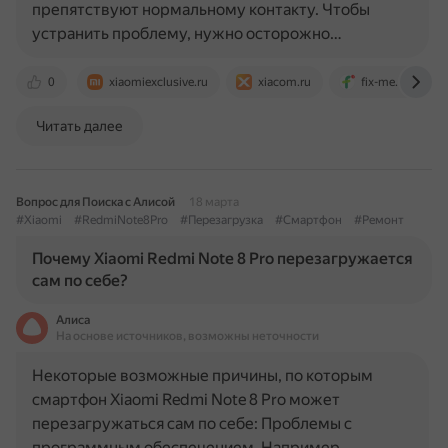
препятствуют нормальному контакту. Чтобы
устранить проблему, нужно осторожно…
0
xiaomiexclusive.ru
xiacom.ru
fix-me.ru
Читать далее
Вопрос для Поиска с Алисой
18 марта
#Xiaomi
#RedmiNote8Pro
#Перезагрузка
#Смартфон
#Ремонт
Почему Xiaomi Redmi Note 8 Pro перезагружается
сам по себе?
Алиса
На основе источников, возможны неточности
Некоторые возможные причины, по которым
смартфон Xiaomi Redmi Note 8 Pro может
перезагружаться сам по себе: Проблемы с
программным обеспечением. Например,