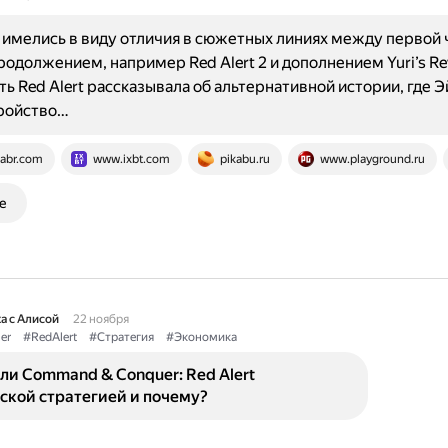
имелись в виду отличия в сюжетных линиях между первой 
 продолжением, например Red Alert 2 и дополнением Yuri’s Re
ть Red Alert рассказывала об альтернативной истории, где 
тройство…
abr.com
www.ixbt.com
pikabu.ru
www.playground.ru
е
а с Алисой
22 ноября
er
#RedAlert
#Стратегия
#Экономика
ли Command & Conquer: Red Alert
ской стратегией и почему?