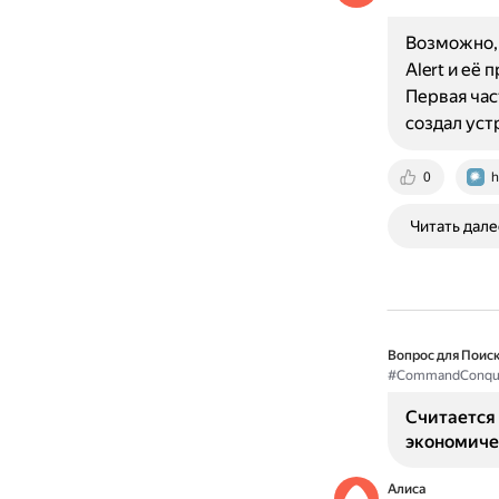
Возможно, 
Alert и её
Первая час
создал ус
0
h
Читать дале
Вопрос для Поиск
#CommandConqu
Считается 
экономиче
Алиса