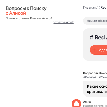
Вопросы к Поиску 
Главная
/
#Red 
с Алисой
Примеры ответов Поиска с Алисой
Наука и образ
Что это такое?
# Red 
Задат
Вопрос для Поиск
#RedAlert
#Сюж
Какие осн
оригинальн
Алиса
На основе источ