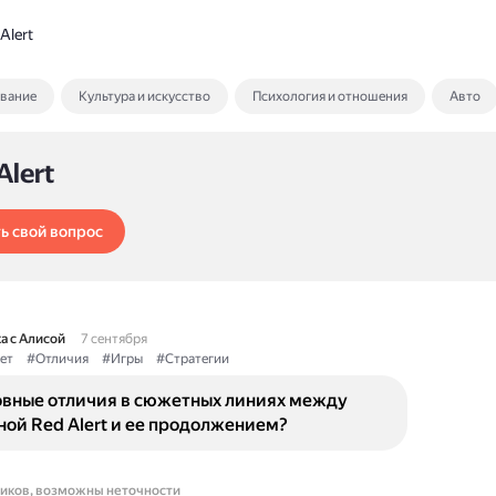
Alert
ование
Культура и искусство
Психология и отношения
Авто
Alert
ь свой вопрос
а с Алисой
7 сентября
ет
#Отличия
#Игры
#Стратегии
овные отличия в сюжетных линиях между
ой Red Alert и ее продолжением?
ников, возможны неточности