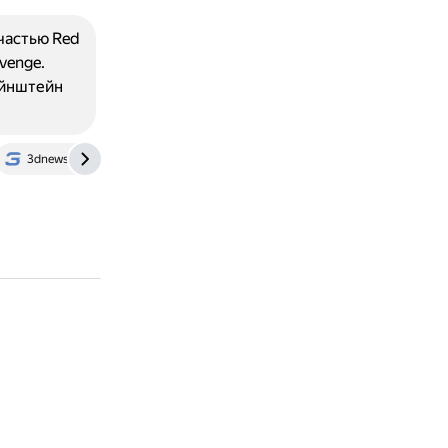
частью Red
venge.
Эйнштейн
3dnews.ru
habr.com
cnc.fandom.com
dtf.ru