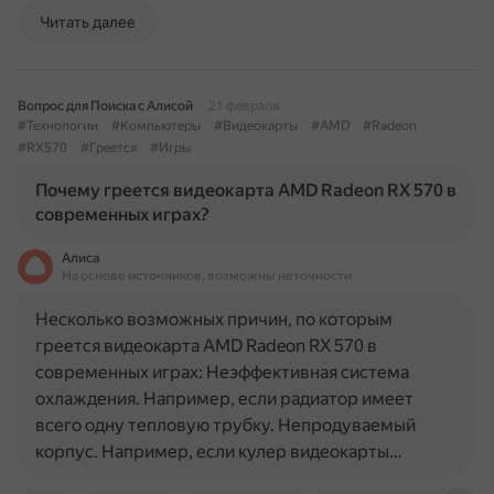
Читать далее
Вопрос для Поиска с Алисой
21 февраля
#Технологии
#Компьютеры
#Видеокарты
#AMD
#Radeon
#RX570
#Греется
#Игры
Почему греется видеокарта AMD Radeon RX 570 в
современных играх?
Алиса
На основе источников, возможны неточности
Несколько возможных причин, по которым
греется видеокарта AMD Radeon RX 570 в
современных играх: Неэффективная система
охлаждения. Например, если радиатор имеет
всего одну тепловую трубку. Непродуваемый
корпус. Например, если кулер видеокарты…