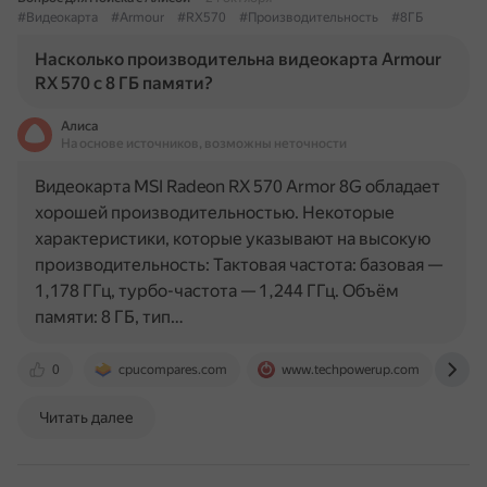
#Видеокарта
#Armour
#RX570
#Производительность
#8ГБ
Насколько производительна видеокарта Armour
RX 570 с 8 ГБ памяти?
Алиса
На основе источников, возможны неточности
Видеокарта MSI Radeon RX 570 Armor 8G обладает
хорошей производительностью. Некоторые
характеристики, которые указывают на высокую
производительность: Тактовая частота: базовая —
1,178 ГГц, турбо-частота — 1,244 ГГц. Объём
памяти: 8 ГБ, тип…
0
cpucompares.com
www.techpowerup.com
w
Читать далее