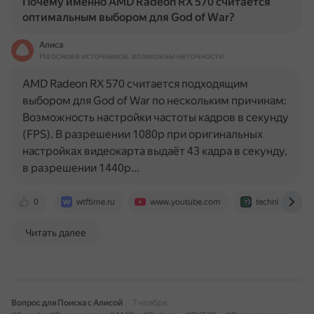
Почему именно AMD Radeon RX 570 считается
оптимальным выбором для God of War?
Алиса
На основе источников, возможны неточности
AMD Radeon RX 570 считается подходящим
выбором для God of War по нескольким причинам:
Возможность настройки частоты кадров в секунду
(FPS). В разрешении 1080p при оригинальных
настройках видеокарта выдаёт 43 кадра в секунду,
в разрешении 1440p…
0
wtftime.ru
www.youtube.com
technical.city
Читать далее
Вопрос для Поиска с Алисой
7 ноября