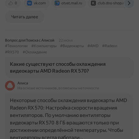
0
vk.com
otvet.mail.ru
club.dns-shop.ru
Читать далее
Вопрос для Поиска с Алисой
22 июня
#Технологии
#Компьютеры
#Видеокарты
#AMD
#Radeon
#RX570
#Охлаждение
Какие существуют способы охлаждения
видеокарты AMD Radeon RX 570?
Алиса
На основе источников, возможны неточности
Некоторые способы охлаждения видеокарты AMD
Radeon RX 570: Настройка скорости вращения
вентиляторов. По умолчанию вентиляторы
видеокарты RX 570 8 ГБ вращаются только при
достижении определённой температуры. Чтобы
вентиляторы всегда работали…