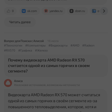
0
vk.com
yandex.ru
dzen.ru
otvet.mail.
Читать далее
Вопрос для Поиска с Алисой
16 июля
#Технологии
#Компьютеры
#Видеокарты
#AMD
#Radeon
#RX570
#Графика
#Железо
Почему видеокарта AMD Radeon RX 570
считается одной из самых горячих в своем
сегменте?
Алиса
На основе источников, возможны неточности
Видеокарта AMD Radeon RX 570 может считаться
одной из самых горячих в своём сегменте из-за
повышенного тепловыделения, которое, хотя и