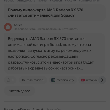
#Squad
#Видеокарта
#AMD
#Radeon
#RX570
#Оптимальная
Почему видеокарта AMD Radeon RX 570
считается оптимальной для Squad?
Алиса
На основе источников, возможны неточности
Видеокарта AMD Radeon RX 570 считается
оптимальной для игры Squad, потому что она
позволяет запускать игру на рекомендуемых
настройках. Согласно рекомендациям
разработчиков, с этой видеокартой игра будет
работать на средневысоких настройках…
0
man-made.ru
technical.city
www.youtube.co
Читать далее
Вопрос для Поиска с Алисой
24 октября