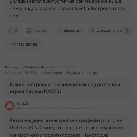
укладывается в допустимые рамки, всё же выше,
чем у видеокарт на чипах от Nvidia. В стресс-тесте
при…
0
habr.com
pluspda.ru
www.tomshardware.co
Читать далее
Вопрос для Поиска с Алисой
22 сентября
#Radeon
#RX570
#Настройки
#Графика
#Игры
Какие настройки графики рекомендуются для
игр на Radeon RX 570?
Алиса
На основе источников, возможны неточности
Рекомендации по настройкам графики для игр на
Radeon RX 570 могут отличаться в зависимости от
конкретного игрового проекта. Некоторые