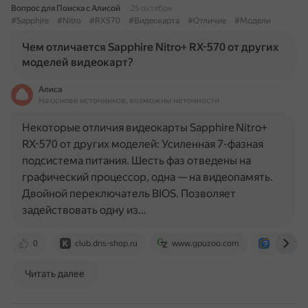
Вопрос для Поиска с Алисой
25 октября
#Sapphire
#Nitro
#RX570
#Видеокарта
#Отличие
#Модели
Чем отличается Sapphire Nitro+ RX-570 от других
моделей видеокарт?
Алиса
На основе источников, возможны неточности
Некоторые отличия видеокарты Sapphire Nitro+
RX-570 от других моделей: Усиленная 7-фазная
подсистема питания. Шесть фаз отведены на
графический процессор, одна — на видеопамять.
Двойной переключатель BIOS. Позволяет
задействовать одну из…
0
club.dns-shop.ru
www.gpuzoo.com
otvet.mai
Читать далее