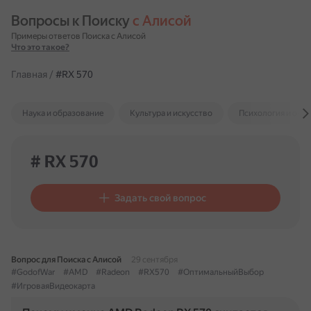
Вопросы к Поиску 
с Алисой
Примеры ответов Поиска с Алисой
Что это такое?
Главная
/
#RX 570
Наука и образование
Культура и искусство
Психология и отн
# RX 570
Задать свой вопрос
Вопрос для Поиска с Алисой
29 сентября
#GodofWar
#AMD
#Radeon
#RX570
#ОптимальныйВыбор
#ИгроваяВидеокарта