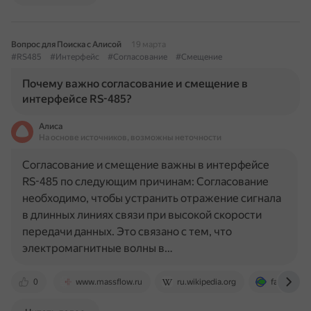
Вопрос для Поиска с Алисой
19 марта
#RS485
#Интерфейс
#Согласование
#Смещение
Почему важно согласование и смещение в
интерфейсе RS-485?
Алиса
На основе источников, возможны неточности
Согласование и смещение важны в интерфейсе
RS-485 по следующим причинам: Согласование
необходимо, чтобы устранить отражение сигнала
в длинных линиях связи при высокой скорости
передачи данных. Это связано с тем, что
электромагнитные волны в…
0
www.massflow.ru
ru.wikipedia.org
fast-projec