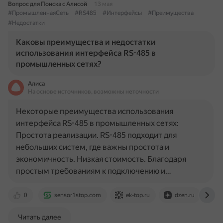
Вопрос для Поиска с Алисой
13 мая
#ПромышленнаяСеть
#RS485
#Интерфейсы
#Преимущества
#Недостатки
Каковы преимущества и недостатки
использования интерфейса RS-485 в
промышленных сетях?
Алиса
На основе источников, возможны неточности
Некоторые преимущества использования
интерфейса RS-485 в промышленных сетях:
Простота реализации. RS-485 подходит для
небольших систем, где важны простота и
экономичность. Низкая стоимость. Благодаря
простым требованиям к подключению и…
0
sensor1stop.com
ek-top.ru
dzen.ru
w
Читать далее