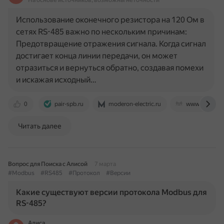
На основе источников, возможны неточности
Использование оконечного резистора на 120 Ом в
сетях RS-485 важно по нескольким причинам:
Предотвращение отражения сигнала. Когда сигнал
достигает конца линии передачи, он может
отразиться и вернуться обратно, создавая помехи
и искажая исходный…
0
pair-spb.ru
moderon-electric.ru
www.ru-ebyte
Читать далее
Вопрос для Поиска с Алисой
7 марта
#Modbus
#RS485
#Протокол
#Версии
Какие существуют версии протокола Modbus для
RS-485?
Алиса