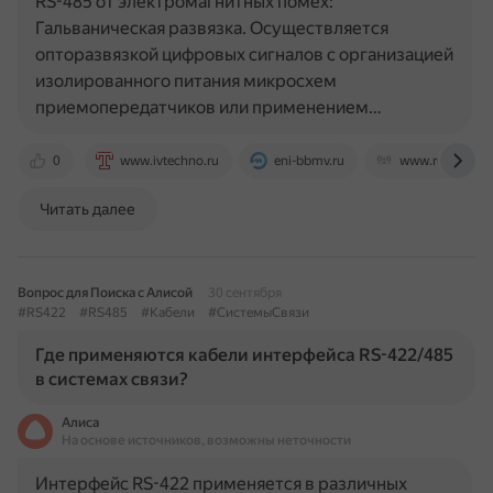
RS-485 от электромагнитных помех:
Гальваническая развязка. Осуществляется
опторазвязкой цифровых сигналов с организацией
изолированного питания микросхем
приемопередатчиков или применением…
0
www.ivtechno.ru
eni-bbmv.ru
www.ru-ebyte.
Читать далее
Вопрос для Поиска с Алисой
30 сентября
#RS422
#RS485
#Кабели
#СистемыСвязи
Где применяются кабели интерфейса RS-422/485
в системах связи?
Алиса
На основе источников, возможны неточности
Интерфейс RS-422 применяется в различных