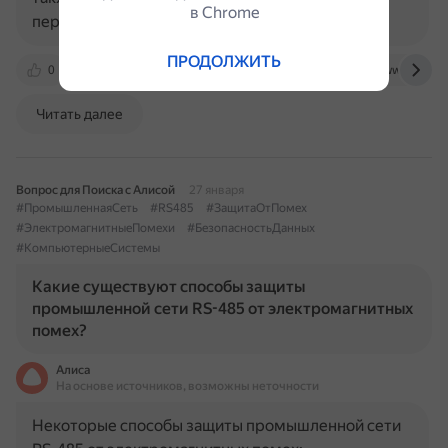
в Сhrome
передавать коды ошибок трекеру по…
ПРОДОЛЖИТЬ
0
forum.tk-chel.ru
www.reallab.ru
www.ivtechno
Читать далее
Вопрос для Поиска с Алисой
27 января
#ПромышленнаяСеть
#RS485
#ЗащитаОтПомех
#ЭлектромагнитныеПомехи
#БезопасностьДанных
#КомпьютерныеСистемы
Какие существуют способы защиты
промышленной сети RS-485 от электромагнитных
помех?
Алиса
На основе источников, возможны неточности
Некоторые способы защиты промышленной сети