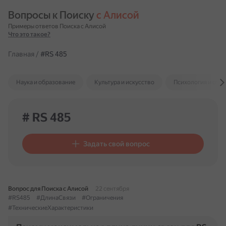
Вопросы к Поиску 
с Алисой
Примеры ответов Поиска с Алисой
Что это такое?
Главная
/
#RS 485
Наука и образование
Культура и искусство
Психология и отн
# RS 485
Задать свой вопрос
Вопрос для Поиска с Алисой
22 сентября
#RS485
#ДлинаСвязи
#Ограничения
#ТехническиеХарактеристики