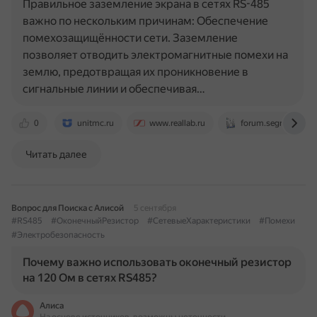
Правильное заземление экрана в сетях RS-485
важно по нескольким причинам: Обеспечение
помехозащищённости сети. Заземление
позволяет отводить электромагнитные помехи на
землю, предотвращая их проникновение в
сигнальные линии и обеспечивая…
0
unitmc.ru
www.reallab.ru
forum.segnetics.ru
Читать далее
Вопрос для Поиска с Алисой
5 сентября
#RS485
#ОконечныйРезистор
#СетевыеХарактеристики
#Помехи
#Электробезопасность
Почему важно использовать оконечный резистор
на 120 Ом в сетях RS485?
Алиса