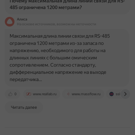
Почему максимальная длина линии связи для RS-
485 ограничена 1200 метрами?
Алиса
На основе источников, возможны неточности
Максимальная длина линии связи для RS-485
ограничена 1200 метрами из-за запаса по
напряжению, необходимого для работы на
длинных линиях с большим омическим
сопротивлением. Согласно стандарту,
дифференциальное напряжение на выходе
передатчика…
0
www.reallab.ru
www.massflow.ru
ssl-team.c
Читать далее