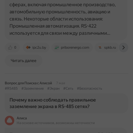
сферах, включая промышленное производство,
автомобильную промышленность, авиацию и
связь. Некоторые области использования:
Промышленная автоматизация. RS-422
используется для связи между различными…
0
ipc2u.by
priborenergo.com
spkb.ru
w
Читать далее
Вопрос для Поиска с Алисой
7 мая
#RS485
#Заземление
#Экран
#Сеть
#Безопасность
Почему важно соблюдать правильное
заземление экрана в RS-485 сетях?
Алиса
На основе источников, возможны неточности