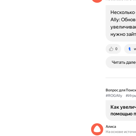
Несколько 
Ally: Обно
увеличиваю
нужно зай
0
w
Читать дале
Вопрос для Поиск
#ROGAlly
#Игр
Как увелич
помощью п
Алиса
На основе источ