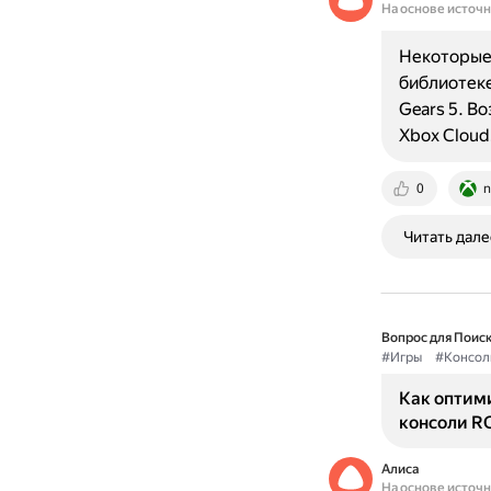
На основе источ
Некоторые 
библиотеке 
Gears 5. В
Xbox Clou
0
n
Читать дале
Вопрос для Поиск
#Игры
#Консол
Как оптим
консоли RO
Алиса
На основе источ