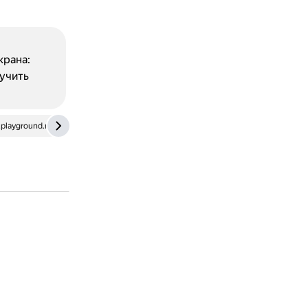
крана:
учить
playground.ru
dzen.ru