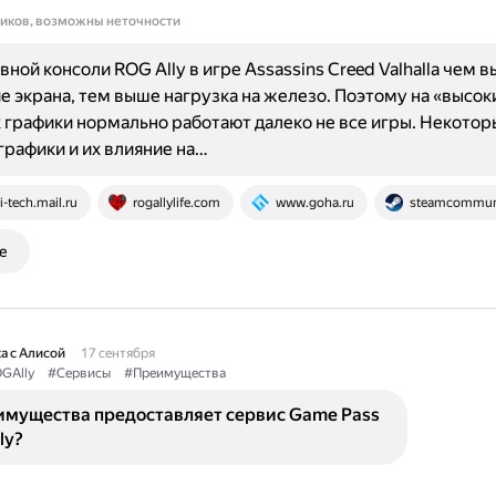
ников, возможны неточности
вной консоли ROG Ally в игре Assassins Creed Valhalla чем 
 экрана, тем выше нагрузка на железо. Поэтому на «высок
 графики нормально работают далеко не все игры. Некотор
графики и их влияние на…
i-tech.mail.ru
rogallylife.com
www.goha.ru
steamcommun
е
а с Алисой
17 сентября
GAlly
#Сервисы
#Преимущества
имущества предоставляет сервис Game Pass
ly?