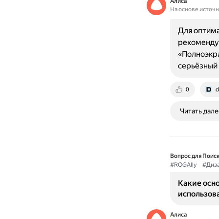
Алиса
На основе источ
Для оптима
рекомендуе
«Полноэкра
серьёзный 
0
d
Читать дале
Вопрос для Поиск
#ROGAlly
#Диз
Какие осно
использова
Алиса