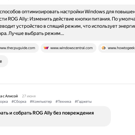
 способов оптимизировать настройки Windows для повыше
ти ROG Ally: Изменить действие кнопки питания. По умолч
еводит устройство в спящий режим, что использует энерг
ора. Лучше выбрать режим…
ww.thecpuguide.com
www.windowscentral.com
www.howtogeek
е
а с Алисой
27 июня
орка
#Сборка
#Компьютер
#Техника
#Гаджеты
ать и собрать ROG Ally без повреждения