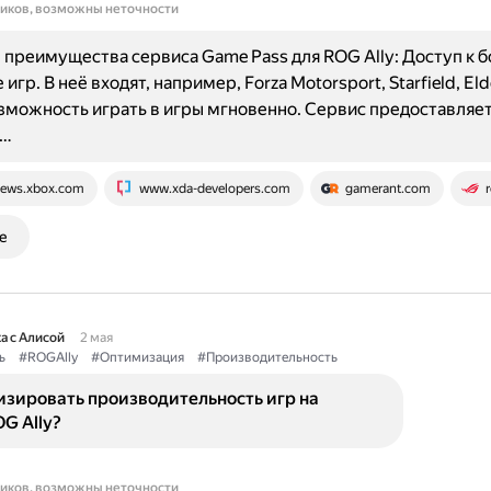
ников, возможны неточности
преимущества сервиса Game Pass для ROG Ally: Доступ к 
игр. В неё входят, например, Forza Motorsport, Starfield, Eld
озможность играть в игры мгновенно. Сервис предоставляе
d…
ews.xbox.com
www.xda-developers.com
gamerant.com
е
а с Алисой
2 мая
ь
#ROGAlly
#Оптимизация
#Производительность
изировать производительность игр на
G Ally?
ников, возможны неточности