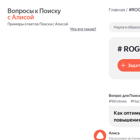
Вопросы к Поиску 
Главная
/
#ROG
с Алисой
Примеры ответов Поиска с Алисой
Наука и образ
Что это такое?
# ROG
Задат
Вопрос для Поиск
#Windows
#Нас
Как оптим
повышения
Алиса
На основе источ