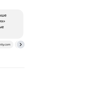
выше
их»
ые
ity.com
wotpack.ru