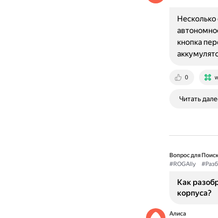
Несколько
автономнос
кнопка пер
аккумулят
0
w
Читать дале
Вопрос для Поиск
#ROGAlly
#Разб
Как разобр
корпуса?
Алиса