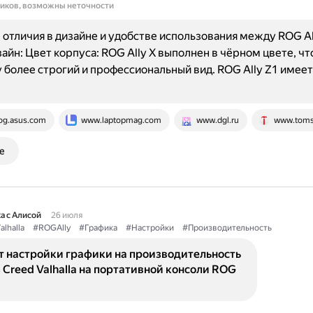
ников, возможны неточности
отличия в дизайне и удобстве использования между ROG Al
изайн: Цвет корпуса: ROG Ally X выполнен в чёрном цвете, ч
 более строгий и профессиональный вид. ROG Ally Z1 имее
og.asus.com
www.laptopmag.com
www.dgl.ru
www.toms
е
а с Алисой
26 июля
lhalla
#ROGAlly
#Графика
#Настройки
#Производительность
т настройки графики на производительность
s Creed Valhalla на портативной консоли ROG