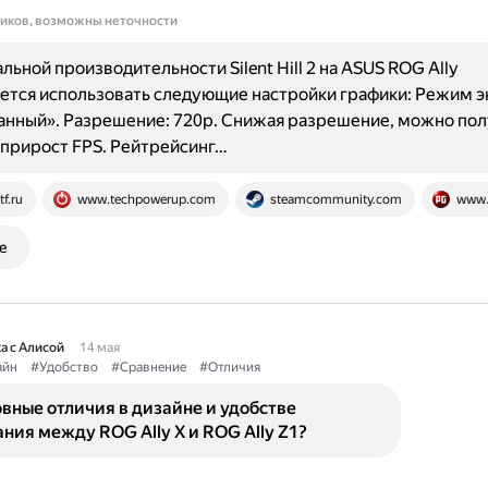
ников, возможны неточности
льной производительности Silent Hill 2 на ASUS ROG Ally
тся использовать следующие настройки графики: Режим э
нный». Разрешение: 720p. Снижая разрешение, можно пол
прирост FPS. Рейтрейсинг…
tf.ru
www.techpowerup.com
steamcommunity.com
www.
е
а с Алисой
14 мая
айн
#Удобство
#Сравнение
#Отличия
вные отличия в дизайне и удобстве
ния между ROG Ally X и ROG Ally Z1?