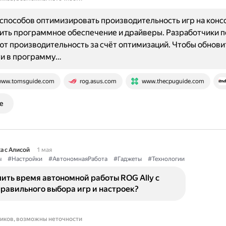
способов оптимизировать производительность игр на кон
вить программное обеспечение и драйверы. Разработчики 
т производительность за счёт оптимизаций. Чтобы обнови
ти в программу…
ww.tomsguide.com
rog.asus.com
www.thecpuguide.com
е
а с Алисой
1 мая
ы
#Настройки
#АвтономнаяРабота
#Гаджеты
#Технологии
ить время автономной работы ROG Ally с
равильного выбора игр и настроек?
ников, возможны неточности