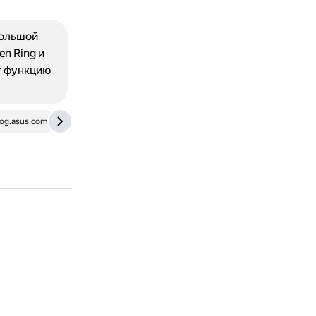
большой
en Ring и
т функцию
rog.asus.com
www.theshortcut.com