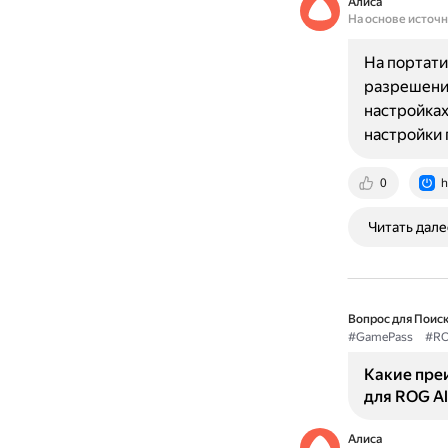
Алиса
На основе источ
На портати
разрешение
настройках
настройки 
0
h
Читать дале
Вопрос для Поиск
#GamePass
#RO
Какие пре
для ROG Al
Алиса