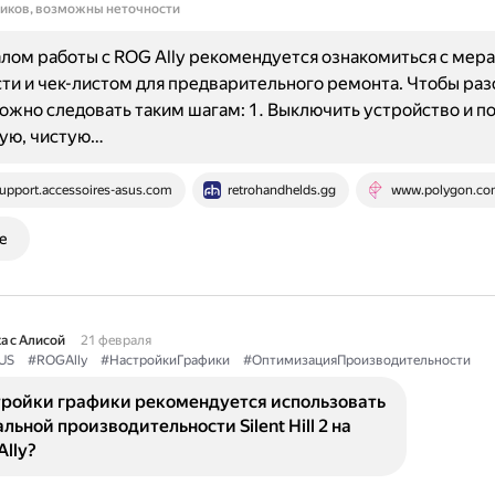
ников, возможны неточности
лом работы с ROG Ally рекомендуется ознакомиться с мер
ти и чек-листом для предварительного ремонта. Чтобы раз
можно следовать таким шагам: 1. Выключить устройство и 
кую, чистую…
upport.accessoires-asus.com
retrohandhelds.gg
www.polygon.co
е
а с Алисой
21 февраля
US
#ROGAlly
#НастройкиГрафики
#ОптимизацияПроизводительности
тройки графики рекомендуется использовать
льной производительности Silent Hill 2 на
lly?