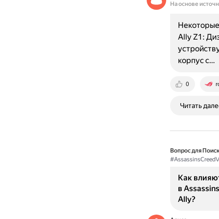
На основе источ
Некоторые 
Ally Z1: Д
устройству
корпус с…
0
r
Читать дале
Вопрос для Поиск
#AssassinsCreedVa
Как влияю
в Assassin
Ally?