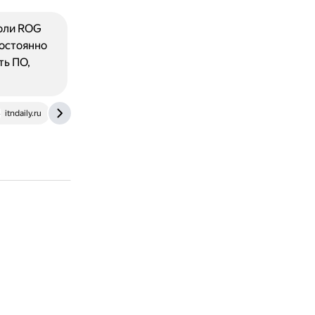
соли ROG
постоянно
ть ПО,
itndaily.ru
rog_asus_com.peihua.vpn358.com