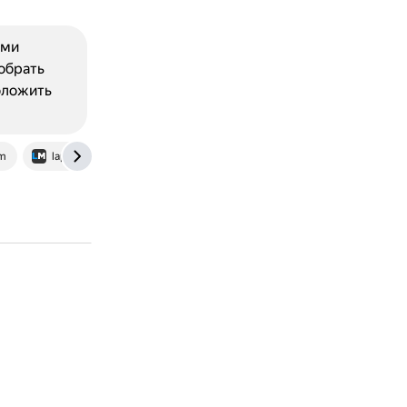
ами
обрать
положить
m
laptopmedia.com
www.ifixit.com