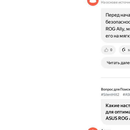
На основе источ
Перед нача
безопаснос
ROG Ally, 
его на мяг
0
s
Читать дале
Вопрос для Поиск
#SilentHill2
#AS
Какие нас
для оптима
ASUS ROG A