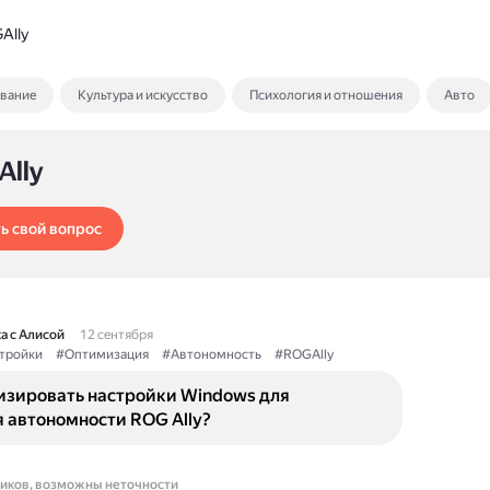
Ally
ование
Культура и искусство
Психология и отношения
Авто
Ally
ь свой вопрос
а с Алисой
12 сентября
тройки
#Оптимизация
#Автономность
#ROGAlly
изировать настройки Windows для
 автономности ROG Ally?
ников, возможны неточности