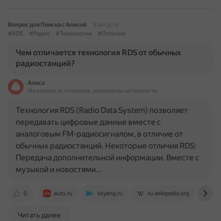
Вопрос для Поиска с Алисой
9 августа
#RDS
#Радио
#Технологии
#Отличия
Чем отличается технология RDS от обычных
радиостанций?
Алиса
На основе источников, возможны неточности
Технология RDS (Radio Data System) позволяет
передавать цифровые данные вместе с
аналоговым FM-радиосигналом, в отличие от
обычных радиостанций. Некоторые отличия RDS:
Передача дополнительной информации. Вместе с
музыкой и новостями…
0
auto.ru
skyeng.ru
ru.wikipedia.org
ru
Читать далее