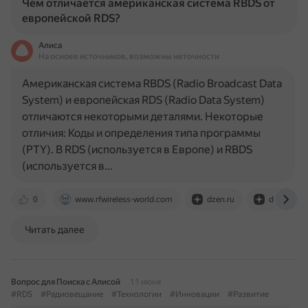
Чем отличается американская система RBDS от
европейской RDS?
Алиса
На основе источников, возможны неточности
Американская система RBDS (Radio Broadcast Data
System) и европейская RDS (Radio Data System)
отличаются некоторыми деталями. Некоторые
отличия: Коды и определения типа программы
(PTY). В RDS (используется в Европе) и RBDS
(используется в…
0
www.rfwireless-world.com
dzen.ru
dzen.ru
Читать далее
Вопрос для Поиска с Алисой
11 июня
#RDS
#Радиовещание
#Технологии
#Инновации
#Развитие