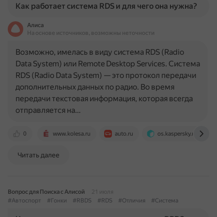
Как работает система RDS и для чего она нужна?
Алиса
На основе источников, возможны неточности
Возможно, имелась в виду система RDS (Radio
Data System) или Remote Desktop Services. Система
RDS (Radio Data System) — это протокол передачи
дополнительных данных по радио. Во время
передачи текстовая информация, которая всегда
отправляется на…
0
www.kolesa.ru
auto.ru
os.kaspersky.ru
Читать далее
Вопрос для Поиска с Алисой
21 июля
#Автоспорт
#Гонки
#RBDS
#RDS
#Отличия
#Система