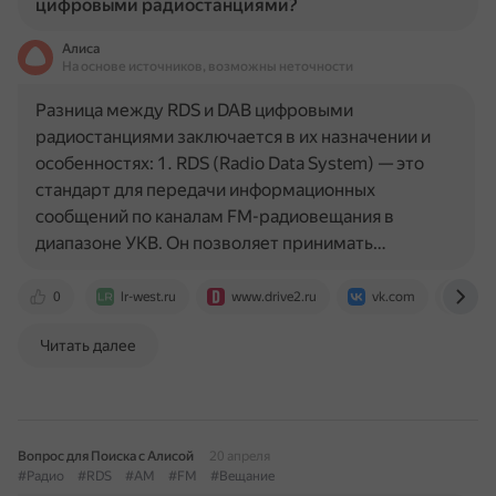
цифровыми радиостанциями?
Алиса
На основе источников, возможны неточности
Разница между RDS и DAB цифровыми
радиостанциями заключается в их назначении и
особенностях: 1. RDS (Radio Data System) — это
стандарт для передачи информационных
сообщений по каналам FM-радиовещания в
диапазоне УКВ. Он позволяет принимать…
0
lr-west.ru
www.drive2.ru
vk.com
jour
Читать далее
Вопрос для Поиска с Алисой
20 апреля
#Радио
#RDS
#AM
#FM
#Вещание