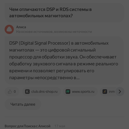
Чем отличаются DSP и RDS системы в
автомобильных магнитолах?
Алиса
На основе источников, возможны неточности
DSP (Digital Signal Processor) в автомобильных
магнитолах — это цифровой сигнальный
процессор для обработки звука. Он обеспечивает
обработку звукового сигнала в режиме реального
времени и позволяет регулировать его
параметры непосредственно в…
0
club.dns-shop.ru
www.sports.ru
inmu3.ru
Читать далее
Вопрос для Поиска с Алисой
17 мая