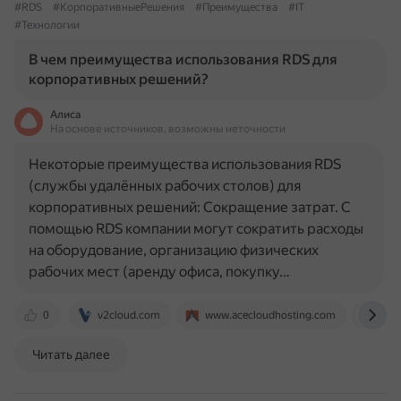
#RDS
#КорпоративныеРешения
#Преимущества
#IT
#Технологии
В чем преимущества использования RDS для
корпоративных решений?
Алиса
На основе источников, возможны неточности
Некоторые преимущества использования RDS
(службы удалённых рабочих столов) для
корпоративных решений: Сокращение затрат. С
помощью RDS компании могут сократить расходы
на оборудование, организацию физических
рабочих мест (аренду офиса, покупку…
0
v2cloud.com
www.acecloudhosting.com
itgl
Читать далее