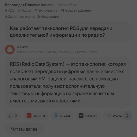
Вопрос для Поиска с Алисой
24 октября
#RDS
#Радио
#Технологии
#ПередачаДанных
#ДополнительнаяИнформация
Как работает технология RDS для передачи
дополнительной информации по радио?
Алиса
На основе источников, возможны неточности
RDS (Radio Data System) — это технология, которая
позволяет передавать цифровые данные вместе с
аналоговым FM-радиосигналом. С её помощью
пользователи получают дополнительную
текстовую информацию на экране магнитолы
вместе с музыкой и новостями…
0
auto.ru
qrv.su
dzen.ru
www.moneytim
Читать далее