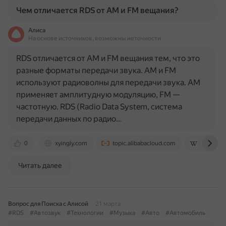
Чем отличается RDS от AM и FM вещания?
Алиса
На основе источников, возможны неточности
RDS отличается от AM и FM вещания тем, что это
разные форматы передачи звука. AM и FM
используют радиоволны для передачи звука. AM
применяет амплитудную модуляцию, FM —
частотную. RDS (Radio Data System, система
передачи данных по радио…
0
xyingly.com
topic.alibabacloud.com
ru.wikipe
Читать далее
Вопрос для Поиска с Алисой
21 марта
#RDS
#Автозвук
#Технологии
#Музыка
#Авто
#Автомобиль