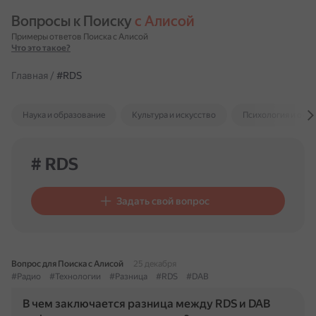
Вопросы к Поиску 
с Алисой
Примеры ответов Поиска с Алисой
Что это такое?
Главная
/
#RDS
Наука и образование
Культура и искусство
Психология и отн
# RDS
Задать свой вопрос
Вопрос для Поиска с Алисой
25 декабря
#Радио
#Технологии
#Разница
#RDS
#DAB
В чем заключается разница между RDS и DAB