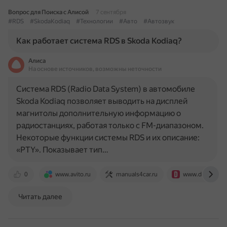
Вопрос для Поиска с Алисой
7 сентября
#RDS
#SkodaKodiaq
#Технологии
#Авто
#Автозвук
Как работает система RDS в Skoda Kodiaq?
Алиса
На основе источников, возможны неточности
Система RDS (Radio Data System) в автомобиле
Skoda Kodiaq позволяет выводить на дисплей
магнитолы дополнительную информацию о
радиостанциях, работая только с FM-диапазоном.
Некоторые функции системы RDS и их описание:
«PTY». Показывает тип…
0
www.avito.ru
manuals4car.ru
www.drive2.ru
Читать далее