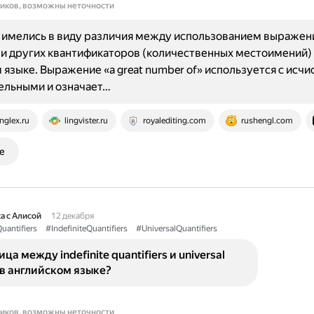
ников, возможны неточности
имелись в виду различия между использованием выражений
 и других квантификаторов (количественных местоимений)
 языке. Выражение «a great number of» используется с исч
ельными и означает…
nglex.ru
lingvister.ru
royalediting.com
rushengl.com
е
а с Алисой
12 декабря
uantifiers
#IndefiniteQuantifiers
#UniversalQuantifiers
ца между indefinite quantifiers и universal
s в английском языке?
ников, возможны неточности