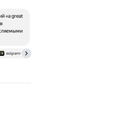
 «a great
 в
исляемыми
eslgrammar.org