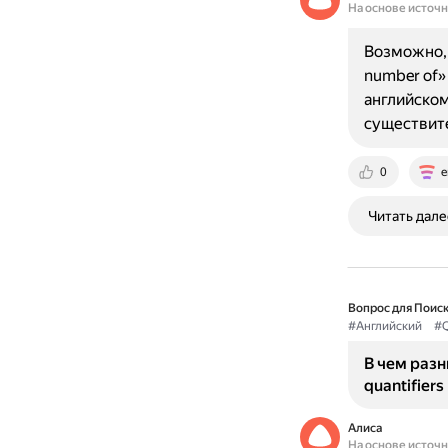
На основе источ
Возможно, 
number of»
английском
существит
0
e
Читать дале
Вопрос для Поиск
#Английский
#Q
В чем разни
quantifier
Алиса
На основе источ