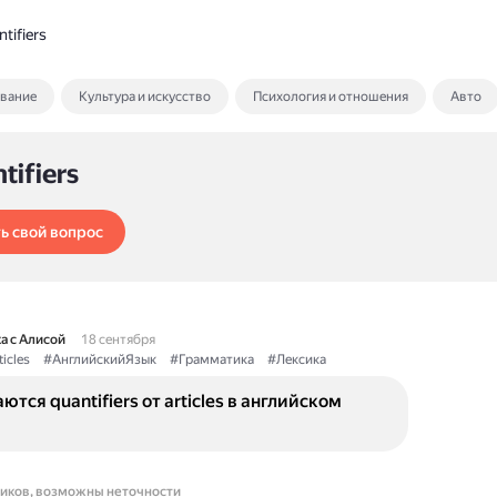
tifiers
ование
Культура и искусство
Психология и отношения
Авто
tifiers
ь свой вопрос
а с Алисой
18 сентября
icles
#АнглийскийЯзык
#Грамматика
#Лексика
ются quantifiers от articles в английском
ников, возможны неточности