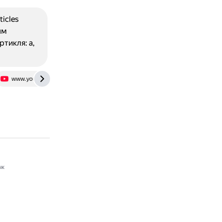
icles
ым
ртикля: a,
www.youtube.com
skyeng.ru
ык