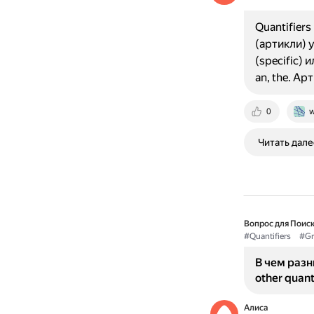
Quantifiers
(артикли) 
(specific) 
an, the. Ар
0
w
Читать дале
Вопрос для Поиск
#Quantifiers
#Gr
В чем разн
other quant
Алиса