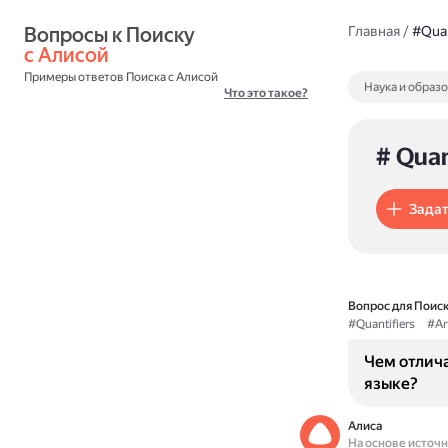
Вопросы к Поиску 
Главная
/
#Quan
с Алисой
Примеры ответов Поиска с Алисой
Наука и образ
Что это такое?
# Quan
Задат
Вопрос для Поиск
#Quantifiers
#Art
Чем отлича
языке?
Алиса
На основе источ