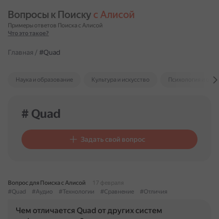
Вопросы к Поиску 
с Алисой
Примеры ответов Поиска с Алисой
Что это такое?
Главная
/
#Quad
Наука и образование
Культура и искусство
Психология и отн
# Quad
Задать свой вопрос
Вопрос для Поиска с Алисой
17 февраля
#Quad
#Аудио
#Технологии
#Сравнение
#Отличия
Чем отличается Quad от других систем