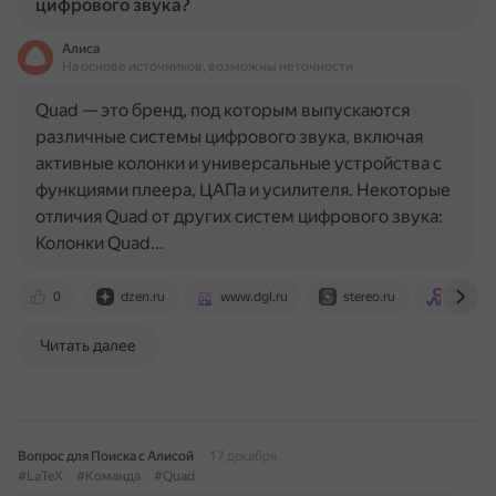
цифрового звука?
Алиса
На основе источников, возможны неточности
Quad — это бренд, под которым выпускаются
различные системы цифрового звука, включая
активные колонки и универсальные устройства с
функциями плеера, ЦАПа и усилителя. Некоторые
отличия Quad от других систем цифрового звука:
Колонки Quad…
0
dzen.ru
www.dgl.ru
stereo.ru
www.au
Читать далее
Вопрос для Поиска с Алисой
17 декабря
#LaTeX
#Команда
#Quad