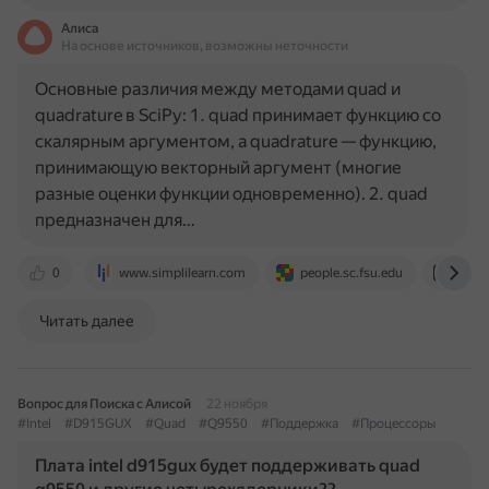
Алиса
На основе источников, возможны неточности
Основные различия между методами quad и
quadrature в SciPy: 1. quad принимает функцию со
скалярным аргументом, а quadrature — функцию,
принимающую векторный аргумент (многие
разные оценки функции одновременно). 2. quad
предназначен для…
0
www.simplilearn.com
people.sc.fsu.edu
dev.t
Читать далее
Вопрос для Поиска с Алисой
22 ноября
#Intel
#D915GUX
#Quad
#Q9550
#Поддержка
#Процессоры
Плата intel d915gux будет поддерживать quad