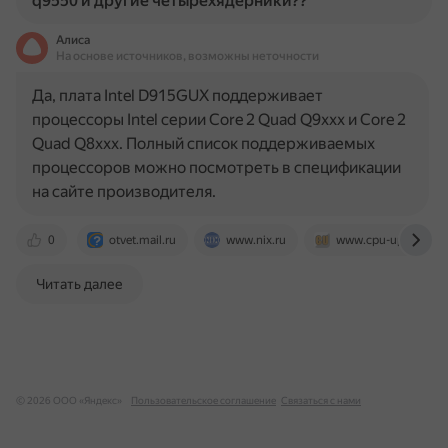
q9550 и другие четырехядерники??
Алиса
На основе источников, возможны неточности
Да, плата Intel D915GUX поддерживает
процессоры Intel серии Core 2 Quad Q9xxx и Core 2
Quad Q8xxx. Полный список поддерживаемых
процессоров можно посмотреть в спецификации
на сайте производителя.
0
otvet.mail.ru
www.nix.ru
www.cpu-upgrade.c
Читать далее
© 2026 ООО «Яндекс»
Пользовательское соглашение
Связаться с нами