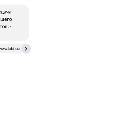
дача.
ьшего
ов. -
www.ixbt.com