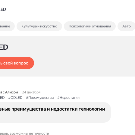
LED
ование
Культура и искусство
Психология и отношения
Авто
ED
ь свой вопрос
а с Алисой
24 декабря
ED
#QDLED
#Преимущества
#Недостатки
овные преимущества и недостатки технологии
ников, возможны неточности