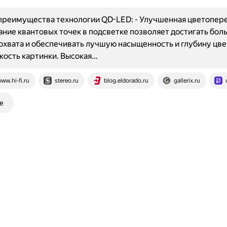
реимущества технологии QD-LED: - Улучшенная цветопере
ние квантовых точек в подсветке позволяет достигать бол
охвата и обеспечивать лучшую насыщенность и глубину цвет
кость картинки. Высокая…
ww.hi-fi.ru
stereo.ru
blog.eldorado.ru
gallerix.ru
е