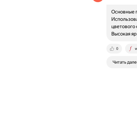
Основные п
Использова
цветового 
Высокая яр
0
w
Читать дале