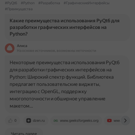
#PyQt6
#Python
#Разработка
#ГрафическиеИнтерфейсы
#Преимущества
Какие преимущества использования PyQt6 для
разработки графических интерфейсов на
Python?
Алиса
На основе источников, возможны неточности
Некоторые преимущества использования PyQt6
для разработки графических интерфейсов на
Python: Широкий спектр функций. Библиотека
предлагает пользовательские виджеты,
интеграцию с OpenGL, поддержку
многопоточности и обширное управление
макетом…
0
dzen.ru
www.geeksforgeeks.org
www.youtub
Читать далее