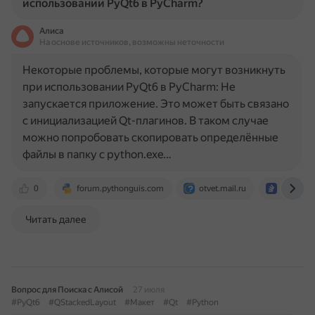
использовании PyQt6 в PyCharm?
Алиса
На основе источников, возможны неточности
Некоторые проблемы, которые могут возникнуть
при использовании PyQt6 в PyCharm: Не
запускается приложение. Это может быть связано
с инициализацией Qt-плагинов. В таком случае
можно попробовать скопировать определённые
файлы в папку с python.exe…
0
forum.pythonguis.com
otvet.mail.ru
ru.stack
Читать далее
Вопрос для Поиска с Алисой
27 июля
#PyQt6
#QStackedLayout
#Макет
#Qt
#Python