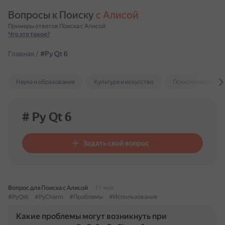
Вопросы к Поиску 
с Алисой
Примеры ответов Поиска с Алисой
Что это такое?
Главная
/
#Py Qt 6
Наука и образование
Культура и искусство
Психология и отн
# Py Qt 6
Задать свой вопрос
Вопрос для Поиска с Алисой
11 мая
#PyQt6
#PyCharm
#Проблемы
#Использование
Какие проблемы могут возникнуть при