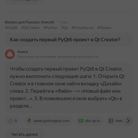
Вопрос для Поиска с Алисой
1 мая
#PyQt6
#QtCreator
#Python
#Qt
#Разработка
#Проект
Как создать первый PyQt6 проект в Qt Creator?
Алиса
На основе источников, возможны неточности
Чтобы создать первый проект PyQt6 в Qt Creator,
нужно выполнить следующие шаги: 1. Открыть Qt
Creator и в главном окне найти вкладку «Дизайн»
слева. 2. Перейти в «Файл» —> «Новый файл или
проект…». 3. В появившемся окне выбрать «Qt» в
разделе…
0
www.pythonguis.com
doc.qt.io
metanit.com
Читать далее