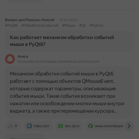
Вопрос для Поиска с Алисой
18 октября
#PyQt6
#ОбработкаСобытий
#Мышь
#Qt
#Python
Как работает механизм обработки событий
мыши в PyQt6?
Алиса
На основе источников, возможны неточности
Механизм обработки событий мыши в PyQt6
работает с помощью объектов QMouseEvent,
которые содержат параметры, описывающие
события мыши. Такие события возникают при
нажатии или освобождении кнопки мыши внутри
виджета, а также при перемещении курсора…
0
habr.com
doc.qt.io
www.tutorialspoint.com