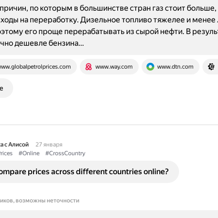
причин, по которым в большинстве стран газ стоит больше,
сходы на переработку. Дизельное топливо тяжелее и менее
оэтому его проще перерабатывать из сырой нефти. В резуль
ычно дешевле бензина…
ww.globalpetrolprices.com
www.way.com
www.dtn.com
е
а с Алисой
27 января
rices
#Online
#CrossCountry
ompare prices across different countries online?
ников, возможны неточности