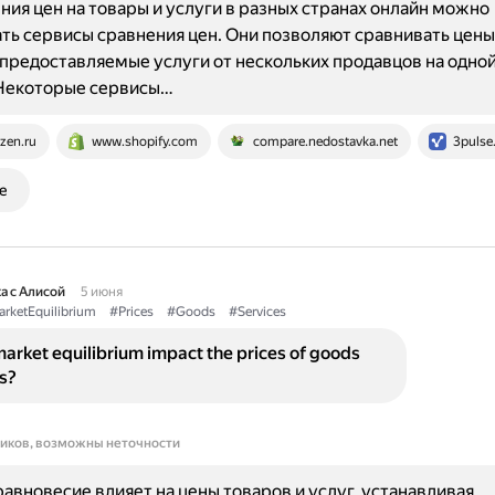
ния цен на товары и услуги в разных странах онлайн можно
ть сервисы сравнения цен. Они позволяют сравнивать цены
 предоставляемые услуги от нескольких продавцов на одной
 Некоторые сервисы…
zen.ru
www.shopify.com
compare.nedostavka.net
3pulse
е
а с Алисой
5 июня
rketEquilibrium
#Prices
#Goods
#Services
rket equilibrium impact the prices of goods
s?
ников, возможны неточности
авновесие влияет на цены товаров и услуг, устанавливая