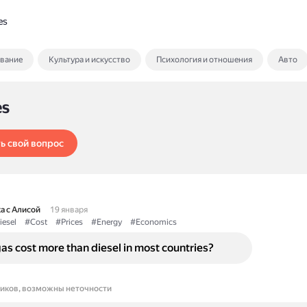
es
ование
Культура и искусство
Психология и отношения
Авто
es
ь свой вопрос
а с Алисой
19 января
iesel
#Cost
#Prices
#Energy
#Economics
s cost more than diesel in most countries?
ников, возможны неточности