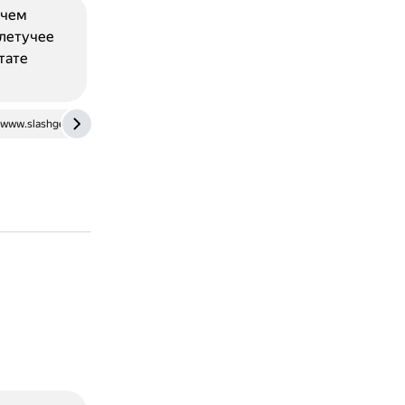
 чем
 летучее
тате
www.slashgear.com
www.forbes.com