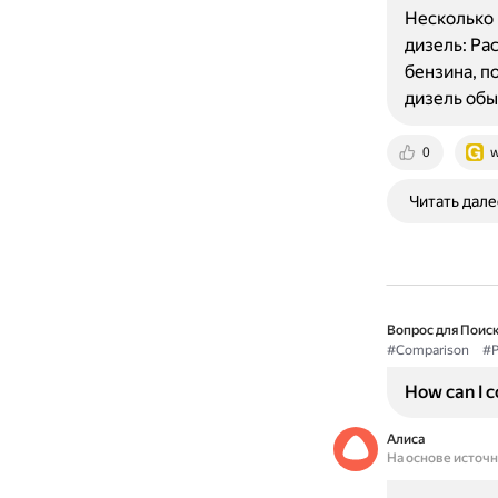
Несколько 
дизель: Ра
бензина, п
дизель об
0
w
Читать дале
Вопрос для Поиск
#Comparison
#P
How can I c
Алиса
На основе источ