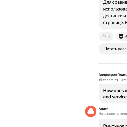
Для сравне
использова
доставки и
странице.
0
d
Читать дале
Вопрос для Поиск
#Economics
#Ma
How does ma
and service
Алиса
На основе источ
Рыночное р