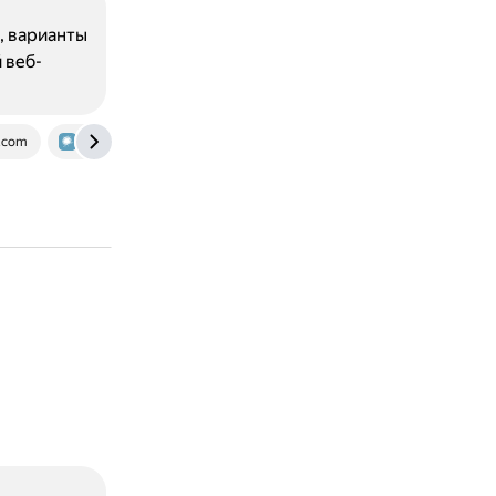
, варианты
 веб-
.com
habr.com