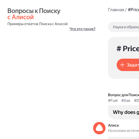
Вопросы к Поиску 
Главная
/
#Pric
с Алисой
Примеры ответов Поиска с Алисой
Наука и образ
Что это такое?
# Pric
Задат
Вопрос для Поиск
#Fuel
#Gas
#D
Why does ga
Алиса
На основе источ