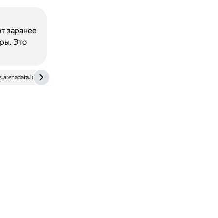
ют заранее
ры. Это
.arenadata.io
javanexus.com
www.sprinkledata.com
www