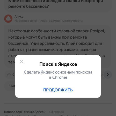
В чем особенности холодной сварки Poxipol при
ремонте бассейнов?
Алиса
На основе источников, возможны неточности
Некоторые особенности холодной сварки Poxipol,
которые могут быть важны при ремонте
бассейнов: Универсальность. Клей подходит для
работы с различными материалами, включая
стекло, металл, керамику, дерево. Устойчивость к
температурным…
Поиск в Яндексе
Сделать Яндекс основным поиском
0
m-strana.ru
glotrade.ru
www.epool.ru
в Сhrome
Читать далее
ПРОДОЛЖИТЬ
Вопрос для Поиска с Алисой
4 февраля