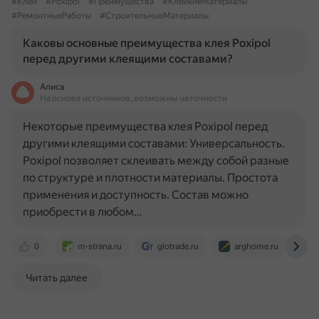
#Клей
#Poxipol
#Преимущества
#КлейкиеМатериалы
#РемонтныеРаботы
#СтроительныеМатериалы
Каковы основные преимущества клея Poxipol
перед другими клеящими составами?
Алиса
На основе источников, возможны неточности
Некоторые преимущества клея Poxipol перед
другими клеящими составами: Универсальность.
Poxipol позволяет склеивать между собой разные
по структуре и плотности материалы. Простота
применения и доступность. Состав можно
приобрести в любом…
0
m-strana.ru
glotrade.ru
arghome.ru
d
Читать далее