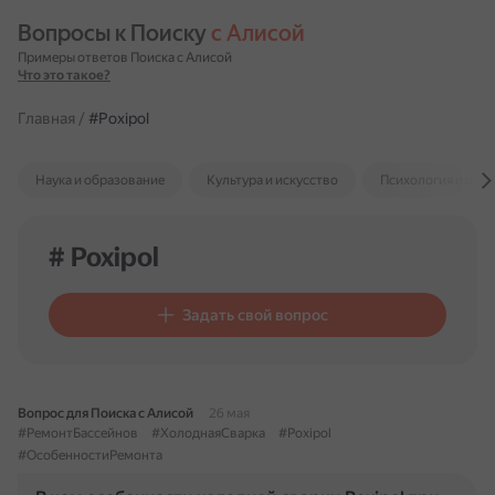
Вопросы к Поиску 
с Алисой
Примеры ответов Поиска с Алисой
Что это такое?
Главная
/
#Poxipol
Наука и образование
Культура и искусство
Психология и отн
# Poxipol
Задать свой вопрос
Вопрос для Поиска с Алисой
26 мая
#РемонтБассейнов
#ХолоднаяСварка
#Poxipol
#ОсобенностиРемонта