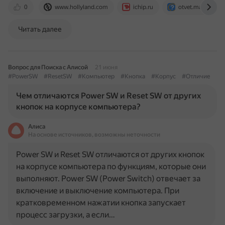
0
www.hollyland.com
ichip.ru
otvet.mail.ru
Читать далее
Вопрос для Поиска с Алисой
21 июня
#PowerSW
#ResetSW
#Компьютер
#Кнопка
#Корпус
#Отличие
Чем отличаются Power SW и Reset SW от других
кнопок на корпусе компьютера?
Алиса
На основе источников, возможны неточности
Power SW и Reset SW отличаются от других кнопок
на корпусе компьютера по функциям, которые они
выполняют. Power SW (Power Switch) отвечает за
включение и выключение компьютера. При
кратковременном нажатии кнопка запускает
процесс загрузки, а если…