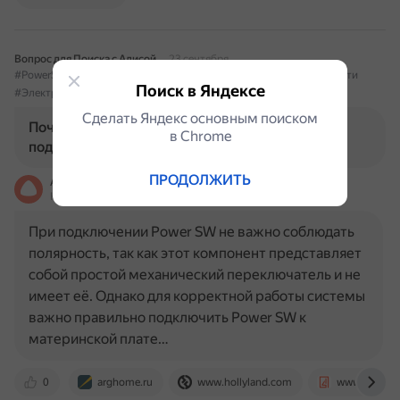
Вопрос для Поиска с Алисой
23 сентября
#PowerSW
#Полярность
#Подключение
#ТехникаБезопасности
Поиск в Яндексе
#Электрооборудование
Сделать Яндекс основным поиском
Почему важно соблюдать полярность при
в Сhrome
подключении Power SW?
ПРОДОЛЖИТЬ
Алиса
На основе источников, возможны неточности
При подключении Power SW не важно соблюдать
полярность, так как этот компонент представляет
собой простой механический переключатель и не
имеет её. Однако для корректной работы системы
важно правильно подключить Power SW к
материнской плате…
0
arghome.ru
www.hollyland.com
www.4pc.by