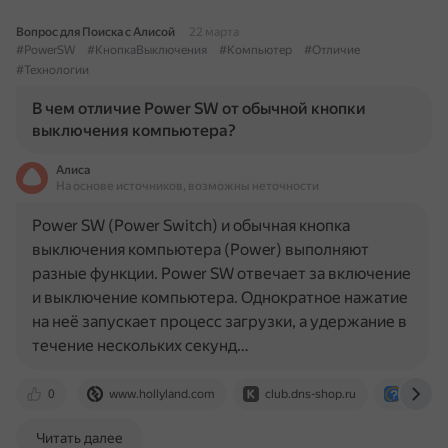
Вопрос для Поиска с Алисой
22 марта
#PowerSW
#КнопкаВыключения
#Компьютер
#Отличие
#Технологии
В чем отличие Power SW от обычной кнопки
выключения компьютера?
Алиса
На основе источников, возможны неточности
Power SW (Power Switch) и обычная кнопка
выключения компьютера (Power) выполняют
разные функции. Power SW отвечает за включение
и выключение компьютера. Однократное нажатие
на неё запускает процесс загрузки, а удержание в
течение нескольких секунд…
0
www.hollyland.com
club.dns-shop.ru
otvet.ma
Читать далее