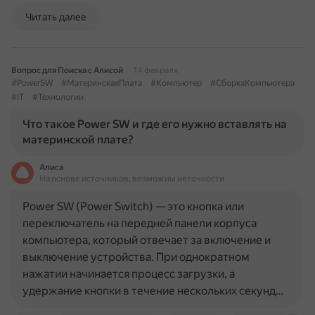
Читать далее
Вопрос для Поиска с Алисой
14 февраля
#PowerSW
#МатеринскаяПлата
#Компьютер
#СборкаКомпьютера
#IT
#Технологии
Что такое Power SW и где его нужно вставлять на
материнской плате?
Алиса
На основе источников, возможны неточности
Power SW (Power Switch) — это кнопка или
переключатель на передней панели корпуса
компьютера, который отвечает за включение и
выключение устройства. При однократном
нажатии начинается процесс загрузки, а
удержание кнопки в течение нескольких секунд…