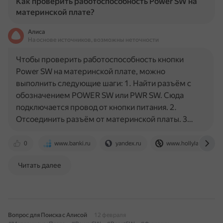
Как проверить работоспособность Power SW на
материнской плате?
Алиса
На основе источников, возможны неточности
Чтобы проверить работоспособность кнопки
Power SW на материнской плате, можно
выполнить следующие шаги: 1. Найти разъём с
обозначением POWER SW или PWR SW. Сюда
подключается провод от кнопки питания. 2.
Отсоединить разъём от материнской платы. 3…
0
www.banki.ru
yandex.ru
www.hollyland.com
Читать далее
Вопрос для Поиска с Алисой
12 февраля