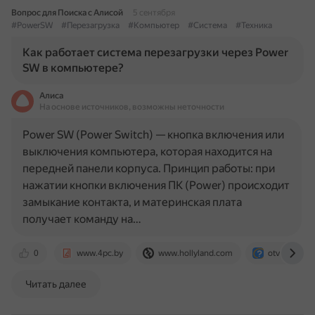
Вопрос для Поиска с Алисой
5 сентября
#PowerSW
#Перезагрузка
#Компьютер
#Система
#Техника
Как работает система перезагрузки через Power
SW в компьютере?
Алиса
На основе источников, возможны неточности
Power SW (Power Switch) — кнопка включения или
выключения компьютера, которая находится на
передней панели корпуса. Принцип работы: при
нажатии кнопки включения ПК (Power) происходит
замыкание контакта, и материнская плата
получает команду на…
0
www.4pc.by
www.hollyland.com
otvet.mail.ru
Читать далее