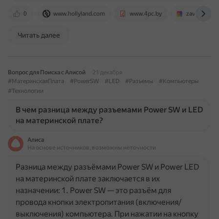
0
www.hollyland.com
www.4pc.by
zavistnik.c
Читать далее
Вопрос для Поиска с Алисой
21 декабря
#МатеринскаяПлата
#PowerSW
#LED
#Разъемы
#Компьютеры
#Технологии
В чем разница между разъемами Power SW и LED
на материнской плате?
Алиса
На основе источников, возможны неточности
Разница между разъёмами Power SW и Power LED
на материнской плате заключается в их
назначении: 1. Power SW — это разъём для
провода кнопки электропитания (включения/
выключения) компьютера. При нажатии на кнопку