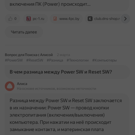
включения ПК (Power) происходит…
0
pc-1.ru
www.4pc.by
club.dns-shop.ru
Читать далее
Вопрос для Поиска с Алисой
2 марта
#PowerSW
#ResetSW
#Разница
#Технологии
#Компьютеры
В чем разница между Power SW и Reset SW?
Алиса
На основе источников, возможны неточности
Разница между Power SW и Reset SW заключается
в их назначении: Power SW — провод кнопки
электропитания (включения/выключения)
компьютера. При нажатии на неё происходит
замыкание контакта, и материнская плата