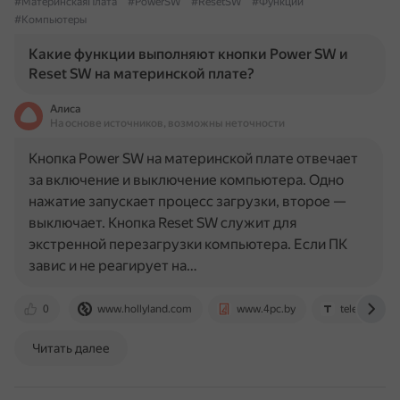
#МатеринскаяПлата
#PowerSW
#ResetSW
#Функции
#Компьютеры
Какие функции выполняют кнопки Power SW и
Reset SW на материнской плате?
Алиса
На основе источников, возможны неточности
Кнопка Power SW на материнской плате отвечает
за включение и выключение компьютера. Одно
нажатие запускает процесс загрузки, второе —
выключает. Кнопка Reset SW служит для
экстренной перезагрузки компьютера. Если ПК
завис и не реагирует на…
0
www.hollyland.com
www.4pc.by
telegra.ph
Читать далее