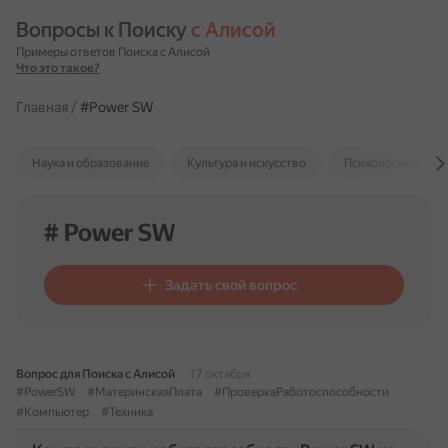
Вопросы к Поиску 
с Алисой
Примеры ответов Поиска с Алисой
Что это такое?
Главная
/
#Power SW
Наука и образование
Культура и искусство
Психология и отн
# Power SW
Задать свой вопрос
Вопрос для Поиска с Алисой
17 октября
#PowerSW
#МатеринскаяПлата
#ПроверкаРаботоспособности
#Компьютер
#Техника