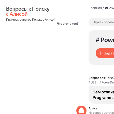
Вопросы к Поиску 
Главная
/
#Powe
с Алисой
Примеры ответов Поиска с Алисой
Наука и образ
Что это такое?
# Powe
Задат
Вопрос для Поиск
#USB
#PowerDel
Чем отлича
Programmab
Алиса
На основе источ