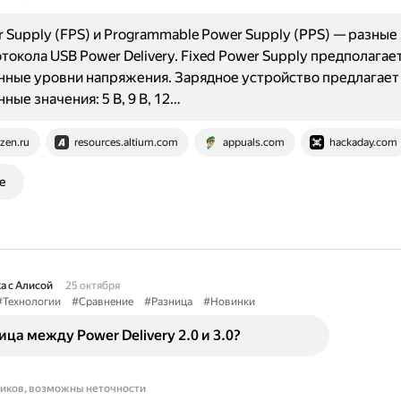
r Supply (FPS) и Programmable Power Supply (PPS) — разны
токола USB Power Delivery. Fixed Power Supply предполагае
ные уровни напряжения. Зарядное устройство предлагает
ные значения: 5 В, 9 В, 12…
zen.ru
resources.altium.com
appuals.com
hackaday.com
е
а с Алисой
25 октября
#Технологии
#Сравнение
#Разница
#Новинки
ица между Power Delivery 2.0 и 3.0?
ников, возможны неточности