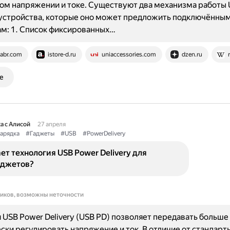
м напряжении и токе. Существуют два механизма работы 
 устройства, которые оно может предложить подключённы
м: 1. Список фиксированных…
abr.com
istore-d.ru
uniaccessories.com
dzen.ru
е
а с Алисой
27 апреля
арядка
#Гаджеты
#USB
#PowerDelivery
ет технология USB Power Delivery для
аджетов?
ников, возможны неточности
 USB Power Delivery (USB PD) позволяет передавать больш
ски регулировать напряжение и ток. В отличие от стандарт