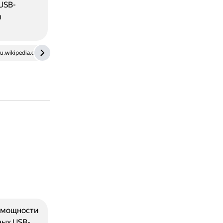
USB-
м
ru.wikipedia.org
е мощности
ных USB-