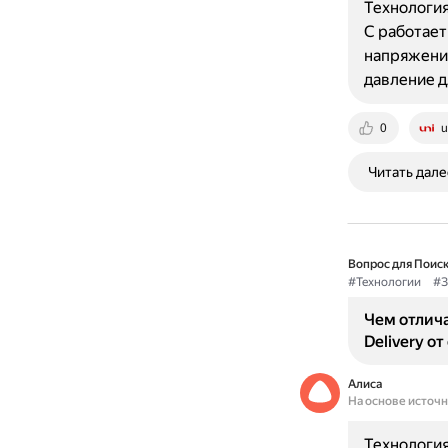
Технология
C работает
напряжения
давление д
0
u
Читать дале
Вопрос для Поиск
#Технологии
#З
Чем отлич
Delivery о
Алиса
На основе источ
Технология