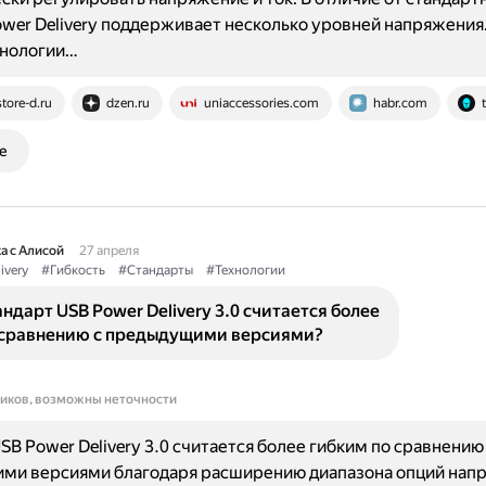
ower Delivery поддерживает несколько уровней напряжения
хнологии…
store-d.ru
dzen.ru
uniaccessories.com
habr.com
е
а с Алисой
27 апреля
ivery
#Гибкость
#Стандарты
#Технологии
ндарт USB Power Delivery 3.0 считается более
 сравнению с предыдущими версиями?
ников, возможны неточности
SB Power Delivery 3.0 считается более гибким по сравнению
ми версиями благодаря расширению диапазона опций напр