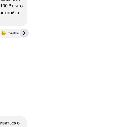
00 Вт, что
Настройка
rozetked.me
иваться о