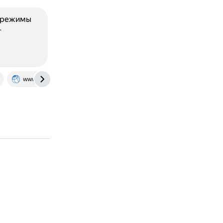
е режимы
т
www.asme.org