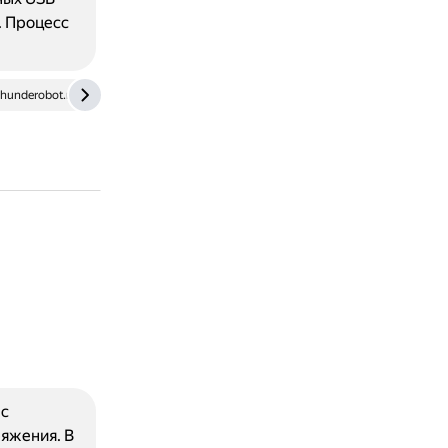
. Процесс
thunderobot.ru
 с
яжения. В