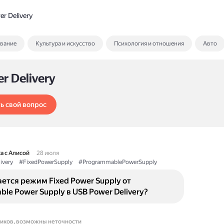
r Delivery
ование
Культура и искусство
Психология и отношения
Авто
r Delivery
ь свой вопрос
а с Алисой
28 июля
ivery
#FixedPowerSupply
#ProgrammablePowerSupply
ется режим Fixed Power Supply от
le Power Supply в USB Power Delivery?
ников, возможны неточности