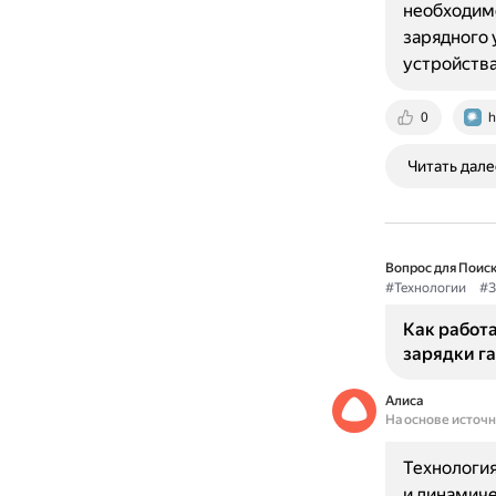
необходимо
зарядного
устройства
0
h
Читать дале
Вопрос для Поиск
#Технологии
#З
Как работа
зарядки г
Алиса
На основе источ
Технология
и динамиче