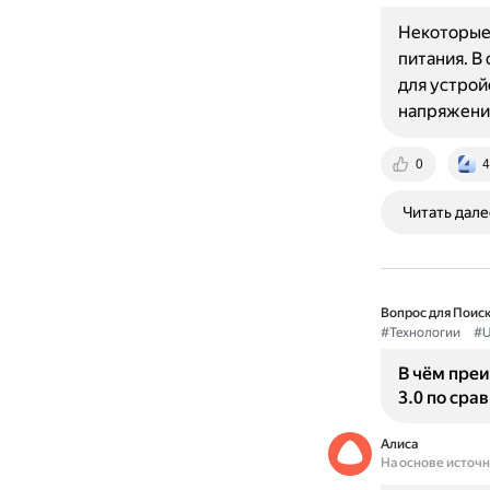
Некоторые 
питания. В
для устрой
напряжени
0
4
Читать дале
Вопрос для Поиск
#Технологии
#U
В чём преи
3.0 по ср
Алиса
На основе источ