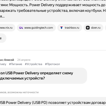
ями: Мощность. Power Delivery поддерживает мощность до 1
заряжать требовательные устройства, включая ноутбуки. 
ия…
ww.nix.ru
www.guidingtech.com
trashbox.ru
dzen.ru
е
а с Алисой
24 апреля
ivery
#Питание
#Устройства
#Протокол
ол USB Power Delivery определяет схему
одключаемых устройств?
ников, возможны неточности
SB Power Delivery (USB PD) позволяет устройствам договар