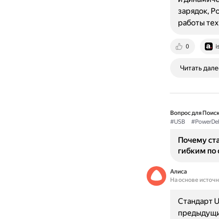
зарядок, P
работы те
0
i
Читать дале
Вопрос для Поиск
#USB
#PowerDel
Почему ста
гибким по
Алиса
На основе источ
Стандарт U
предыдущи