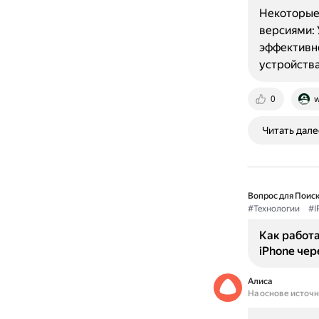
Некоторые 
версиями: 
эффективно
устройств
0
w
Читать дале
Вопрос для Поиск
#Технологии
#I
Как работа
iPhone чер
Алиса
На основе источ