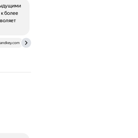
едыдущими
 к более
зволяет
andkey.com
ssl-team.com