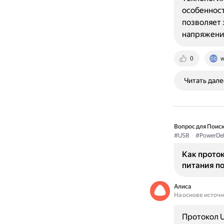
особенност
позволяет 
напряжен
0
w
Читать дале
Вопрос для Поиск
#USB
#PowerDel
Как проток
питания п
Алиса
На основе источ
Протокол U