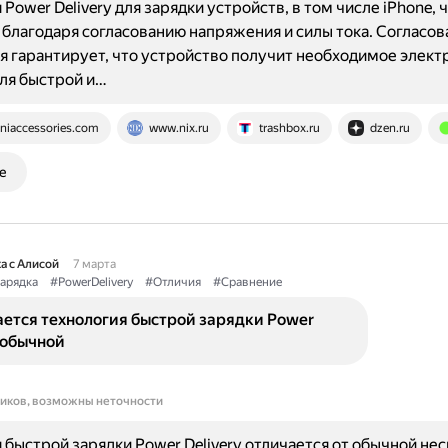
 Power Delivery для зарядки устройств, в том числе iPhone, 
 благодаря согласованию напряжения и силы тока. Согласов
 гарантирует, что устройство получит необходимое элект
ля быстрой и…
niaccessories.com
www.nix.ru
trashbox.ru
dzen.ru
е
а с Алисой
7 марта
арядка
#PowerDelivery
#Отличия
#Сравнение
ается технология быстрой зарядки Power
т обычной
ников, возможны неточности
 быстрой зарядки Power Delivery отличается от обычной не