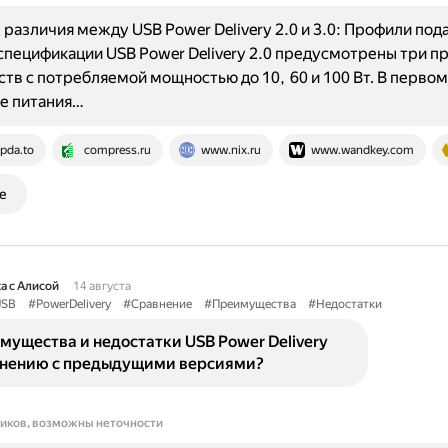
различия между USB Power Delivery 2.0 и 3.0: Профили под
 спецификации USB Power Delivery 2.0 предусмотрены три п
ств с потребляемой мощностью до 10, 60 и 100 Вт. В первом
е питания…
pda.to
compress.ru
www.nix.ru
www.wandkey.com
е
а с Алисой
14 августа
SB
#PowerDelivery
#Сравнение
#Преимущества
#Недостатки
мущества и недостатки USB Power Delivery
авнению с предыдущими версиями?
ников, возможны неточности