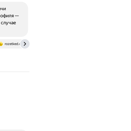
ачи
рофиля —
 случае
rozetked.me
dzen.ru
androidinsider.ru
www.nix.ru