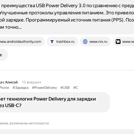
преимущества USB Power Delivery 3.0 по сравнению с пр
Улучшенные протоколы управления питанием. Это привело
й зарядке. Программируемый источник питания (PPS). По
ам точно…
ww.androidauthority.com
trashbox.ru
www.nix.ru
www.w
е
а с Алисой
15 февраля
Phone
#Зарядка
#PowerDelivery
#USB
#C
ет технология Power Delivery для зарядки
ез USB-C?
ников, возможны неточности