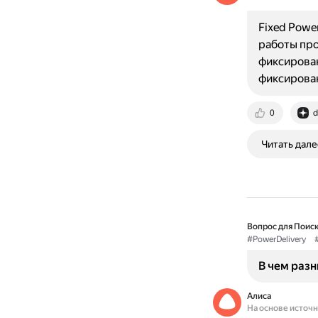
Fixed Powe
работы про
фиксирован
фиксирован
0
d
Читать дале
Вопрос для Поиск
#PowerDelivery
В чем разн
Алиса
На основе источ