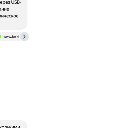
через USB-
ание
рическое
www.belkin.com
сколькими