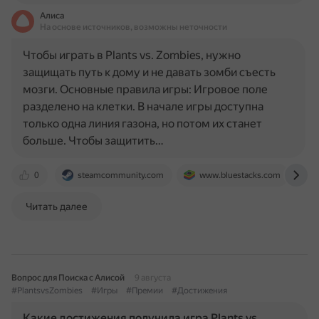
Алиса
На основе источников, возможны неточности
Чтобы играть в Plants vs. Zombies, нужно
защищать путь к дому и не давать зомби съесть
мозги. Основные правила игры: Игровое поле
разделено на клетки. В начале игры доступна
только одна линия газона, но потом их станет
больше. Чтобы защитить…
0
steamcommunity.com
www.bluestacks.com
Читать далее
Вопрос для Поиска с Алисой
9 августа
#PlantsvsZombies
#Игры
#Премии
#Достижения
Какие достижения получила игра Plants vs.