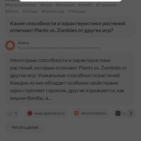
#PlantsvsZombies
#Игры
#Растения
#Зомби
#Стратегия
#Юмор
#Сатира
#Карикатура
#Пародия
Какие способности и характеристики растений
отличают Plants vs. Zombies от других игр?
Алиса
На основе источников, возможны неточности
Некоторые способности и характеристики
растений, которые отличают Plants vs. Zombies от
других игр: Уникальные способности растений.
Каждое из них обладает особыми свойствами:
одни стреляют горохом, другие взрываются, как
вишни-бомбы, а…
0
www.igromania.ru
irecommend.ru
cubiq.ru
Читать далее