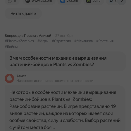
0
www.ea.com
vk.com
cq.ru
dtf.ru
Читать далее
Вопрос для Поиска с Алисой
27 октября
#PlantsvsZombies
#Игры
#Стратегия
#Механика
#Растения
#Бойцы
В чем особенности механики выращивания
растений-бойцов в Plants vs Zombies?
Алиса
На основе источников, возможны неточности
Некоторые особенности механики выращивания
растений-бойцов в Plants vs. Zombies:
Разнообразие растений. В игре представлено 49
видов растений, каждое из которых имеет свои
особые свойства, силу и слабости. Выбор растений
с учётом места боя…