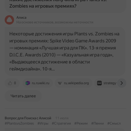
Zombies на игровых премиях?
Алиса
На основе источников, возможны неточности
Некоторые достижения игры Plants vs. Zombies на
игровых премиях: Spike Video Game Awards 2009
— номинация «Лучшая игра для ПК». 13-я премия
D.I.C.E. Awards (2010) — «Казуальная игра года»,
«Выдающееся достижение в области
геймдизайна». 10-я…
0
ru.ruwiki.ru
ru.wikipedia.org
strategywiki.org
Читать далее
Вопрос для Поиска с Алисой
11 июля
#PlantsvsZombies
#Игры
#Стратегия
#Режим
#Пенни
#Смысл