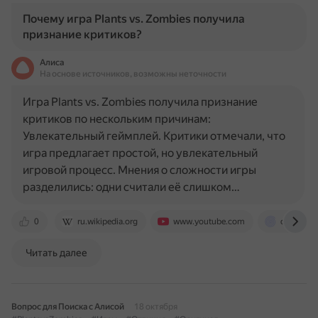
Почему игра Plants vs. Zombies получила
признание критиков?
Алиса
На основе источников, возможны неточности
Игра Plants vs. Zombies получила признание
критиков по нескольким причинам:
Увлекательный геймплей. Критики отмечали, что
игра предлагает простой, но увлекательный
игровой процесс. Мнения о сложности игры
разделились: одни считали её слишком…
0
ru.wikipedia.org
www.youtube.com
cyclowiki
Читать далее
Вопрос для Поиска с Алисой
18 октября