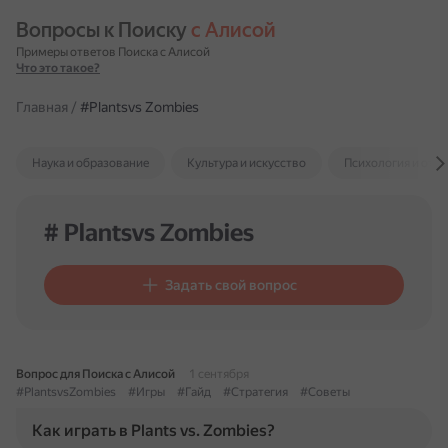
Вопросы к Поиску 
с Алисой
Примеры ответов Поиска с Алисой
Что это такое?
Главная
/
#Plantsvs Zombies
Наука и образование
Культура и искусство
Психология и отн
# Plantsvs Zombies
Задать свой вопрос
Вопрос для Поиска с Алисой
1 сентября
#PlantsvsZombies
#Игры
#Гайд
#Стратегия
#Советы
Как играть в Plants vs. Zombies?