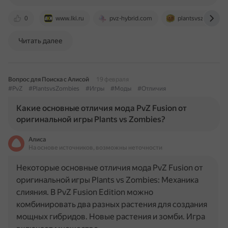
0
www.lki.ru
pvz-hybrid.com
plantsvszombies
Читать далее
Вопрос для Поиска с Алисой
19 февраля
#PvZ
#PlantsvsZombies
#Игры
#Моды
#Отличия
Какие основные отличия мода PvZ Fusion от
оригинальной игры Plants vs Zombies?
Алиса
На основе источников, возможны неточности
Некоторые основные отличия мода PvZ Fusion от
оригинальной игры Plants vs Zombies: Механика
слияния. В PvZ Fusion Edition можно
комбинировать два разных растения для создания
мощных гибридов. Новые растения и зомби. Игра