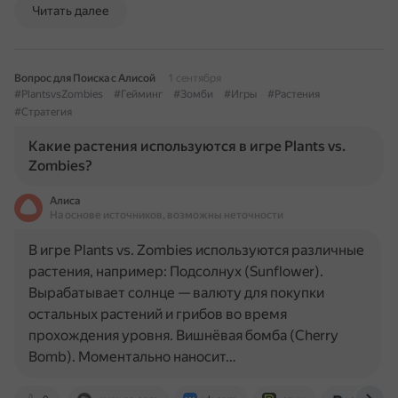
Читать далее
Вопрос для Поиска с Алисой
1 сентября
#PlantsvsZombies
#Гейминг
#Зомби
#Игры
#Растения
#Стратегия
Какие растения используются в игре Plants vs.
Zombies?
Алиса
На основе источников, возможны неточности
В игре Plants vs. Zombies используются различные
растения, например: Подсолнух (Sunflower).
Вырабатывает солнце — валюту для покупки
остальных растений и грибов во время
прохождения уровня. Вишнёвая бомба (Cherry
Bomb). Моментально наносит…