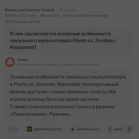
Вопрос для Поиска с Алисой
27 октября
#PlantsvsZombies
#Replanted
#ЛокальныйМультиплеер
#ОсобенностиИгры
В чем заключаются основные особенности
локального мультиплеера Plants vs. Zombies:
Replanted?
Алиса
На основе источников, возможны неточности
Основные особенности локального мультиплеера
в Plants vs. Zombies: Replanted: Кооперативный
режим доступен только локально, то есть оба
игрока должны быть на одной системе.
Совместная игра возможна только в режиме
«Приключение». Режимы…
0
gamerblurb.com
apkfami.com
www.freejobal