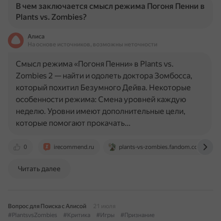
В чем заключается смысл режима Погоня Пенни в
Plants vs. Zombies?
Алиса
На основе источников, возможны неточности
Смысл режима «Погоня Пенни» в Plants vs.
Zombies 2 — найти и одолеть доктора Зомбосса,
который похитил Безумного Дейва. Некоторые
особенности режима: Смена уровней каждую
неделю. Уровни имеют дополнительные цели,
которые помогают прокачать…
0
irecommend.ru
plants-vs-zombies.fandom.com
Читать далее
Вопрос для Поиска с Алисой
21 июля
#PlantsvsZombies
#Критика
#Игры
#Признание