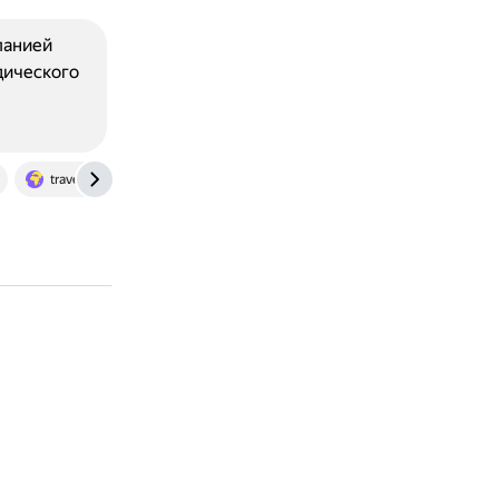
панией
дического
travel.yandex.ru