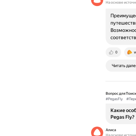
На основе источ
Преимущест
путешестви
Возможност
соответств
0
w
Читать дале
Вопрос для Поиск
#PegasFly
#Пер
Какие осо
Pegas Fly?
Алиса
На основе источ