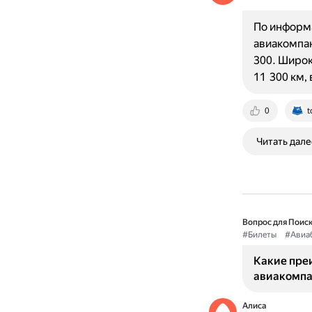
По информа
авиакомпан
300. Широ
11 300 км,
0
t
Читать дале
Вопрос для Поиск
#Билеты
#Авиа
Какие преи
авиакомпа
Алиса