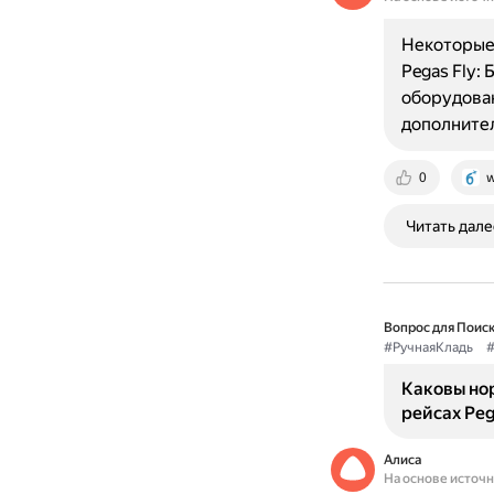
Некоторые
Pegas Fly:
оборудован
дополните
0
w
Читать дале
Вопрос для Поиск
#РучнаяКладь
#
Каковы нор
рейсах Peg
Алиса
На основе источ