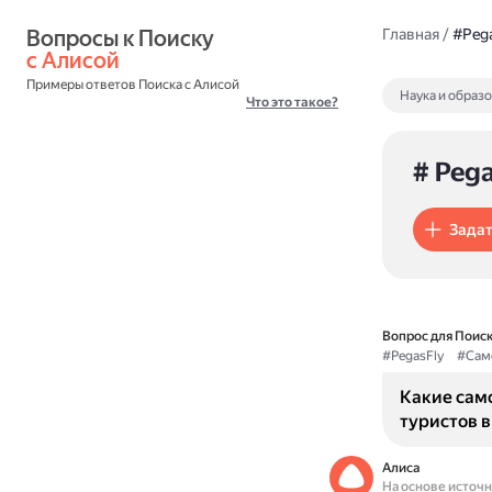
Вопросы к Поиску 
Главная
/
#Pega
с Алисой
Примеры ответов Поиска с Алисой
Наука и образ
Что это такое?
# Pega
Задат
Вопрос для Поиск
#PegasFly
#Сам
Какие само
туристов в
Алиса
На основе источ