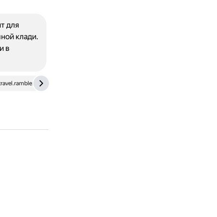
т для
ной клади.
и в
travel.rambler.ru
dzen.ru