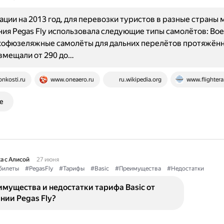
ции на 2013 год, для перевозки туристов в разные страны 
ия Pegas Fly использовала следующие типы самолётов: Boe
кофюзеляжные самолёты для дальних перелётов протяжённ
 вмещали от 290 до…
onkosti.ru
www.oneaero.ru
ru.wikipedia.org
www.flightera
е
а с Алисой
27 июня
билеты
#PegasFly
#Тарифы
#Basic
#Преимущества
#Недостатки
мущества и недостатки тарифа Basic от
нии Pegas Fly?