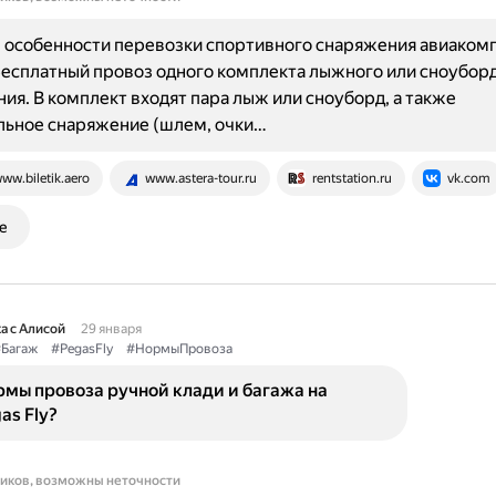
 особенности перевозки спортивного снаряжения авиаком
 Бесплатный провоз одного комплекта лыжного или сноубор
ия. В комплект входят пара лыж или сноуборд, а также
льное снаряжение (шлем, очки…
ww.biletik.aero
www.astera-tour.ru
rentstation.ru
vk.com
е
а с Алисой
29 января
Багаж
#PegasFly
#НормыПровоза
мы провоза ручной клади и багажа на
as Fly?
ников, возможны неточности