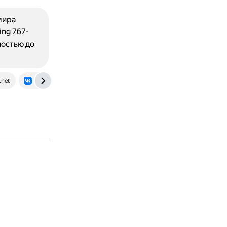
мира
ing 767-
остью до
.net
vk.com