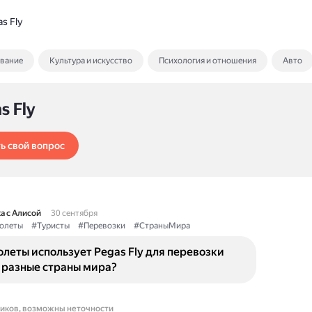
s Fly
ование
Культура и искусство
Психология и отношения
Авто
s Fly
ь свой вопрос
а с Алисой
30 сентября
олеты
#Туристы
#Перевозки
#СтраныМира
леты использует Pegas Fly для перевозки
 разные страны мира?
ников, возможны неточности