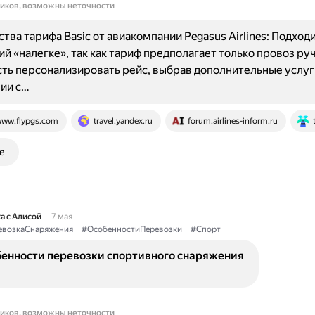
ников, возможны неточности
ва тарифа Basic от авиакомпании Pegasus Airlines: Подходи
й «налегке», так как тариф предполагает только провоз руч
ь персонализировать рейс, выбрав дополнительные услуг
ии с…
ww.flypgs.com
travel.yandex.ru
forum.airlines-inform.ru
е
а с Алисой
7 мая
евозкаСнаряжения
#ОсобенностиПеревозки
#Спорт
бенности перевозки спортивного снаряжения
ников, возможны неточности