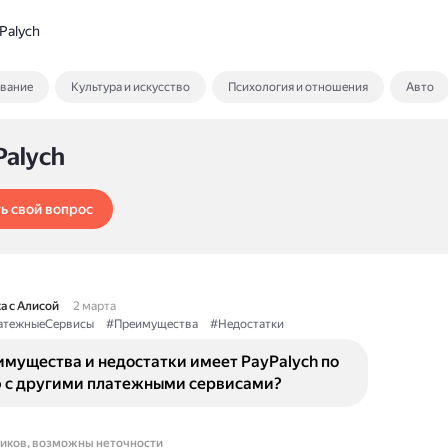
Palych
ование
Культура и искусство
Психология и отношения
Авто
Palych
ь свой вопрос
а с Алисой
2 марта
атежныеСервисы
#Преимущества
#Недостатки
имущества и недостатки имеет PayPalych по
 с другими платежными сервисами?
ников, возможны неточности