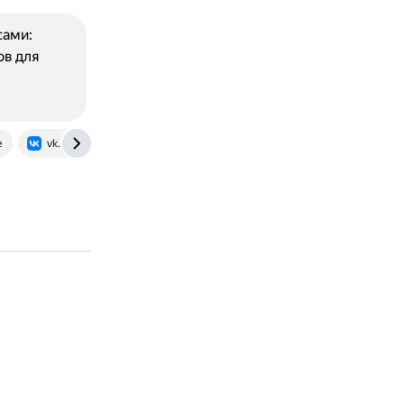
сами:
ов для
e
vk.com