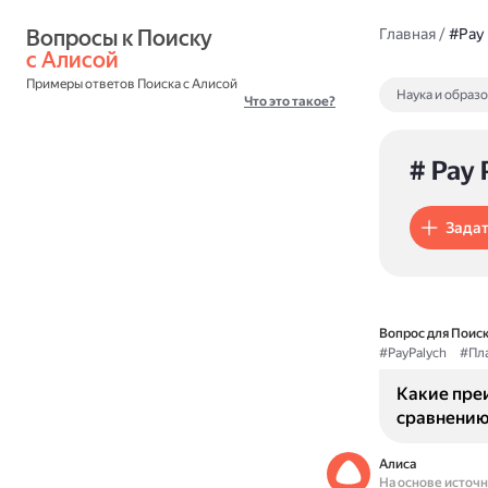
Вопросы к Поиску 
Главная
/
#Pay 
с Алисой
Примеры ответов Поиска с Алисой
Наука и образ
Что это такое?
# Pay 
Задат
Вопрос для Поиск
#PayPalych
#Пл
Какие пре
сравнению
Алиса
На основе источ