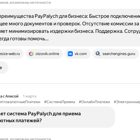
ников, возможны неточности
реимущества PayPalych для бизнеса: Быстрое подключение 
ее много документов и проверок. Отсутствие комиссии за 
яет минимизировать издержки бизнеса. Поддержка. Сотру
егда готовы помочь…
esize-web.ru
otzovik.online
vk.com
searchengines.guru
е
а с Алисой
1 марта
иптовалютныеПлатежи
#СистемаПриема
#ОнлайнПлатежи
#Электронные
ет система PayPalych для приема
ютных платежей?
ников, возможны неточности