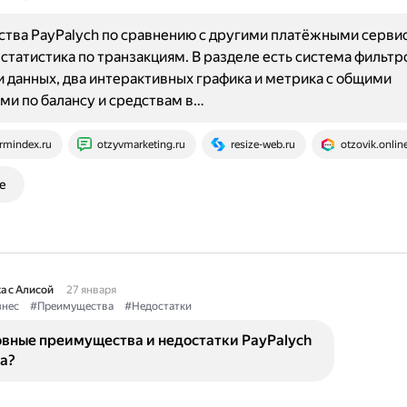
тва PayPalych по сравнению с другими платёжными серви
статистика по транзакциям. В разделе есть система фильтр
 данных, два интерактивных графика и метрика с общими
ми по балансу и средствам в…
rmindex.ru
otzyvmarketing.ru
resize-web.ru
otzovik.onlin
е
а с Алисой
27 января
знес
#Преимущества
#Недостатки
овные преимущества и недостатки PayPalych
а?