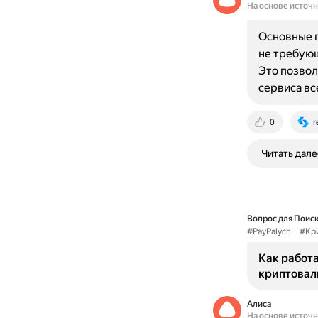
На основе источ
Основные п
не требующ
Это позвол
сервиса вс
0
r
Читать дале
Вопрос для Поиск
#PayPalych
#Кр
Как работа
криптовал
Алиса
На основе источ