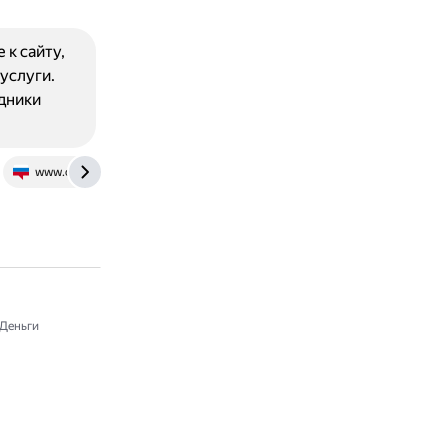
к сайту,
услуги.
дники
www.otzyvru.com
Деньги