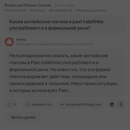
Вопрос для Поиска с Алисой
30 сентября
#Английский
#Глаголы
#PastIndefinite
#ФормальнаяРечь
Какие английские глаголы в past indefinite
употребляются в формальной речи?
Алиса
На основе источников, возможны неточности
Нельзя однозначно сказать, какие английские
глаголы в Past Indefinite употребляются в
формальной речи. Но известно, что эта форма
глагола выражает действие, прошедшее или
происходившее в прошлом. Некоторые ситуации,
в которых используют Past…
0
engramm.su
enjoyenglish-blog.com
englspa
Читать далее