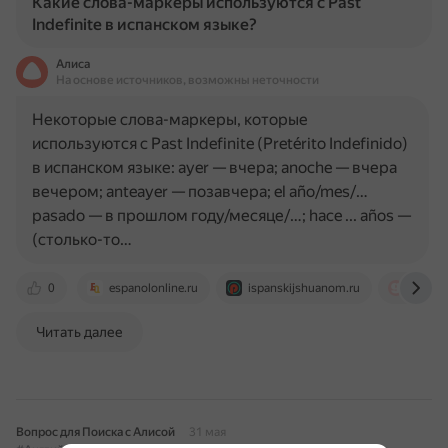
Какие слова-маркеры используются с Past
Indefinite в испанском языке?
Алиса
На основе источников, возможны неточности
Некоторые слова-маркеры, которые
используются с Past Indefinite (Pretérito Indefinido)
в испанском языке: ayer — вчера; anoche — вчера
вечером; anteayer — позавчера; el año/mes/…
pasado — в прошлом году/месяце/…; hace ... años —
(столько-то…
0
espanolonline.ru
ispanskijshuanom.ru
thegirl
Читать далее
Вопрос для Поиска с Алисой
31 мая