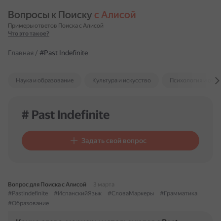
Вопросы к Поиску 
с Алисой
Примеры ответов Поиска с Алисой
Что это такое?
Главная
/
#Past Indefinite
Наука и образование
Культура и искусство
Психология и отн
# Past Indefinite
Задать свой вопрос
Вопрос для Поиска с Алисой
3 марта
#PastIndefinite
#ИспанскийЯзык
#СловаМаркеры
#Грамматика
#Образование