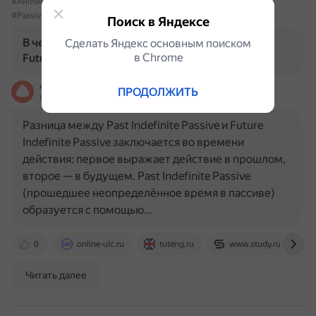
#Английский
#Грамматика
#PastIndefinite
#FutureIndefinite
#PassiveVoice
Поиск в Яндексе
В чем разница между Past Indefinite Passive и
Сделать Яндекс основным поиском
в Сhrome
Future Indefinite Passive?
Алиса
ПРОДОЛЖИТЬ
На основе источников, возможны неточности
Разница между Past Indefinite Passive и Future
Indefinite Passive заключается во времени
действия: первое выражает действие в прошлом,
второе — в будущем. Past Indefinite Passive
(прошедшее неопределённое время в пассиве)
образуется с помощью…
0
online-ulc.ru
tuteng.ru
www.study.ru
Читать далее