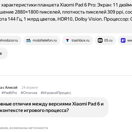
характеристики планшета Xiaomi Pad 6 Pro: Экран: 11 дюймо
шение 2880×1800 пикселей, плотность пикселей 309 ppi, с
тота 144 Гц, 1 млрд цветов, HDR10, Dolby Vision. Процессор
ehnobzor.ru
mobiltelefon.ru
trashbox.ru
05.ru
ww
е
а с Алисой
24 апреля
#Pad6Pro
#Отличия
#ИгровойПроцесс
вные отличия между версиями Xiaomi Pad 6 и
в контексте игрового процесса?
ников, возможны неточности