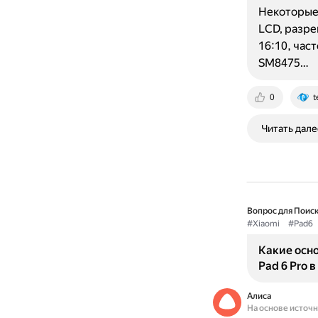
Некоторые 
LCD, разре
16:10, час
SM8475…
0
t
Читать дале
Вопрос для Поиск
#Xiaomi
#Pad6
Какие осно
Pad 6 Pro 
Алиса
На основе источ