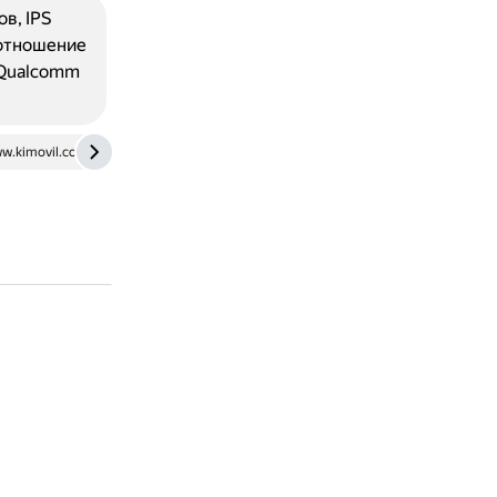
в, IPS
оотношение
: Qualcomm
w.kimovil.com