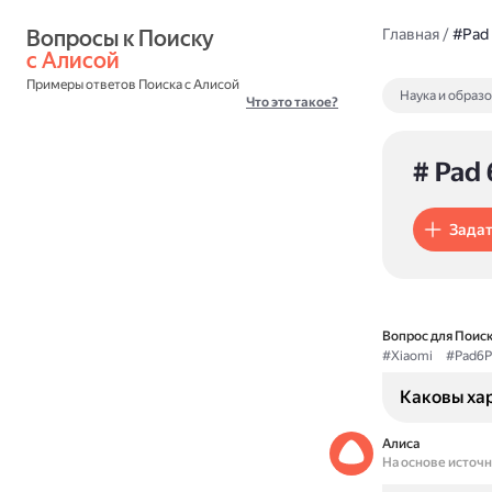
Вопросы к Поиску 
Главная
/
#Pad 
с Алисой
Примеры ответов Поиска с Алисой
Наука и образ
Что это такое?
# Pad 
Задат
Вопрос для Поиск
#Xiaomi
#Pad6P
Каковы хар
Алиса
На основе источ