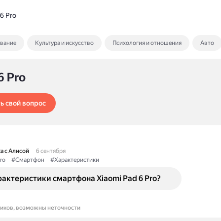
6 Pro
ование
Культура и искусство
Психология и отношения
Авто
6 Pro
ь свой вопрос
а с Алисой
6 сентября
ro
#Смартфон
#Характеристики
актеристики смартфона Xiaomi Pad 6 Pro?
ников, возможны неточности