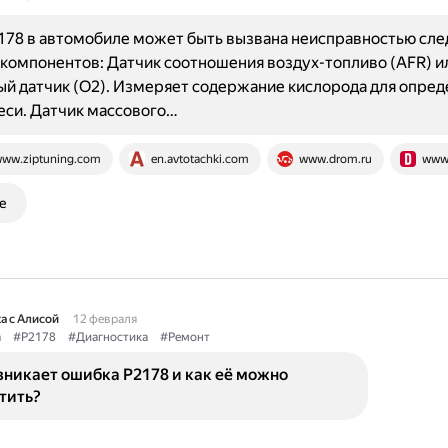
178 в автомобиле может быть вызвана неисправностью сл
 компонентов: Датчик соотношения воздух-топливо (AFR) и
й датчик (O2). Измеряет содержание кислорода для опред
еси. Датчик массового…
ww.ziptuning.com
en.avtotachki.com
www.drom.ru
www.
е
а с Алисой
12 февраля
а
#P2178
#Диагностика
#Ремонт
зникает ошибка P2178 и как её можно
тить?