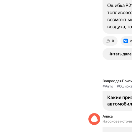
Ошибка P21
топливовоз
возможные
воздуха, т
0
v
Читать дале
Вопрос для Поиск
#Авто
#Ошибк
Какие при
автомобил
Алиса
На основе источ