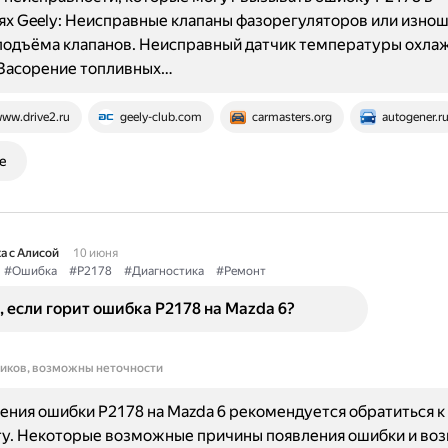
х Geely: Неисправные клапаны фазорегуляторов или изно
подъёма клапанов. Неисправный датчик температуры охл
 Засорение топливных…
ww.drive2.ru
geely-club.com
carmasters.org
autogener.r
е
а с Алисой
10 июня
#Ошибка
#P2178
#Диагностика
#Ремонт
, если горит ошибка P2178 на Mazda 6?
ников, возможны неточности
ения ошибки P2178 на Mazda 6 рекомендуется обратиться к
ту. Некоторые возможные причины появления ошибки и в