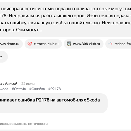
неисправности системы подачи топлива, которые могут в
78: Неправильная работа инжекторов. Избыточная подача 
ать ошибку, связанную с избыточной смесью. Неисправные
торов. Они могут…
ww.drom.ru
citroens-club.ru
www.308-club.ru
techno-fra
е
а с Алисой
22 июля
Skoda
#Octavia
#Ошибка
#P2178
зникает ошибка P2178 на автомобилях Skoda
ников, возможны неточности