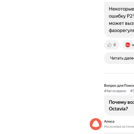
Некоторые 
ошибку P21
может вызв
фазорегуля
0
w
Читать дале
Вопрос для Поиск
#Автосервис
#
Почему во
Octavia?
Алиса
На основе источ