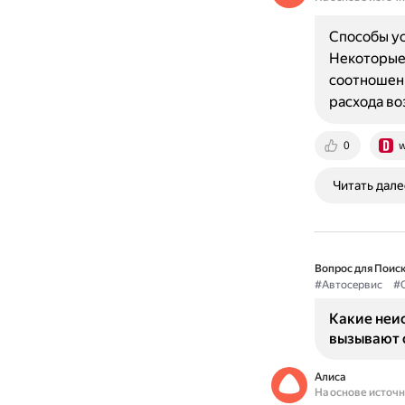
Способы ус
Некоторые 
соотношени
расхода во
0
w
Читать дале
Вопрос для Поиск
#Автосервис
#
Какие неи
вызывают 
Алиса
На основе источ