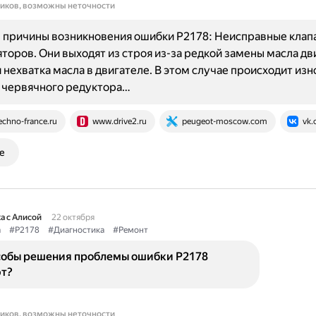
ников, возможны неточности
 причины возникновения ошибки P2178: Неисправные клап
торов. Они выходят из строя из-за редкой замены масла дв
 нехватка масла в двигателе. В этом случае происходит изн
 червячного редуктора…
echno-france.ru
www.drive2.ru
peugeot-moscow.com
vk.
е
а с Алисой
22 октября
а
#P2178
#Диагностика
#Ремонт
собы решения проблемы ошибки P2178
т?
ников, возможны неточности