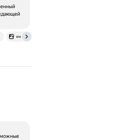
шенный
аждающей
u
www.ziptuning.com
озможные