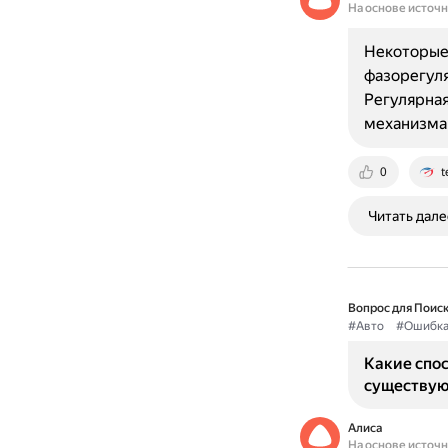
На основе источ
Некоторые
фазорегуля
Регулярная
механизма
0
t
Читать дале
Вопрос для Поиск
#Авто
#Ошибк
Какие спо
существую
Алиса
На основе источ