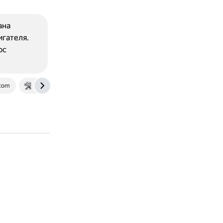
ана
игателя.
ос
com
peugeot-club.net