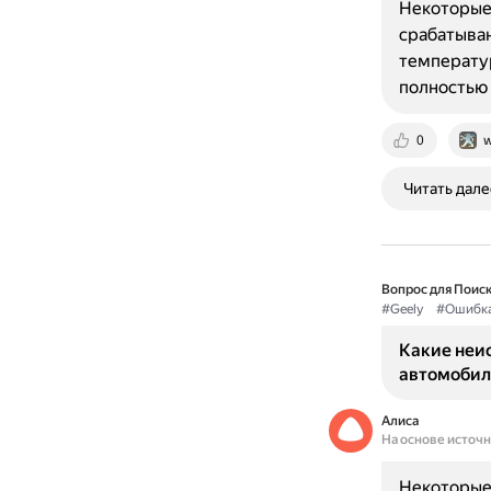
Некоторые 
срабатыван
температур
полностью 
0
w
Читать дале
Вопрос для Поиск
#Geely
#Ошибк
Какие неи
автомобил
Алиса
На основе источ
Некоторые 