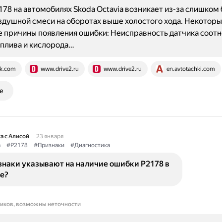
78 на автомобилях Skoda Octavia возникает из-за слишком 
душной смеси на оборотах выше холостого хода. Некотор
 причины появления ошибки: Неисправность датчика соот
оплива и кислорода…
k.com
www.drive2.ru
www.drive2.ru
en.avtotachki.com
е
а с Алисой
23 января
а
#P2178
#Признаки
#Диагностика
знаки указывают на наличие ошибки P2178 в
е?
ников, возможны неточности