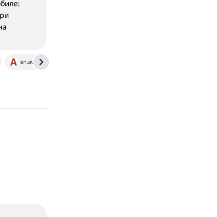
биле:
при
на
en.avtotachki.com