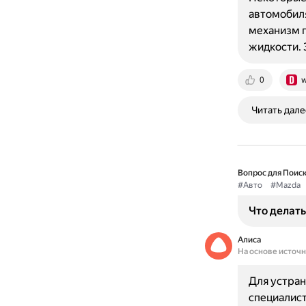
автомобиля
механизм 
жидкости.
0
w
Читать дале
Вопрос для Поиск
#Авто
#Mazda
Что делать
Алиса
На основе источ
Для устран
специалис