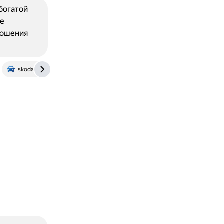
богатой
ые
ношения
skoda-octavia-drom.ru