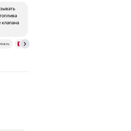
ызывать
топлива
 клапана
nce.ru
www.drive2.ru