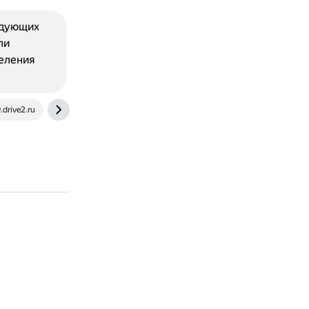
едующих
ли
еления
drive2.ru
exist.ru