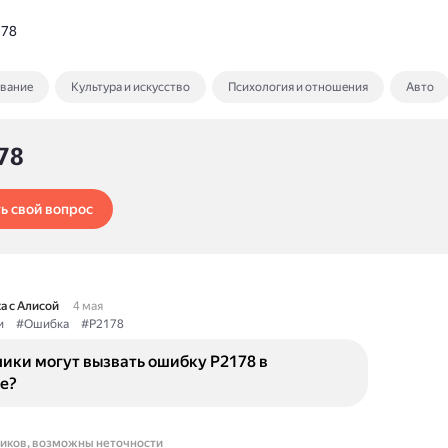
178
ование
Культура и искусство
Психология и отношения
Авто
78
ь свой вопрос
а с Алисой
4 мая
и
#Ошибка
#P2178
ики могут вызвать ошибку P2178 в
е?
ников, возможны неточности