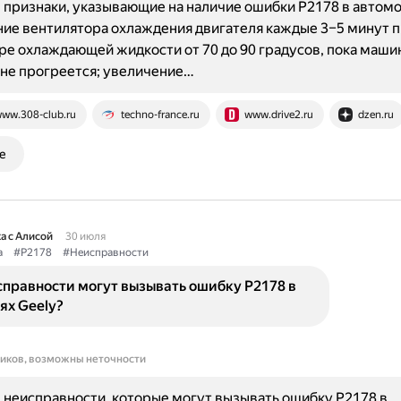
признаки, указывающие на наличие ошибки P2178 в автомо
ие вентилятора охлаждения двигателя каждые 3–5 минут 
е охлаждающей жидкости от 70 до 90 градусов, пока маши
не прогреется; увеличение…
ww.308-club.ru
techno-france.ru
www.drive2.ru
dzen.ru
е
а с Алисой
30 июля
а
#P2178
#Неисправности
справности могут вызывать ошибку P2178 в
ях Geely?
ников, возможны неточности
неисправности, которые могут вызывать ошибку P2178 в