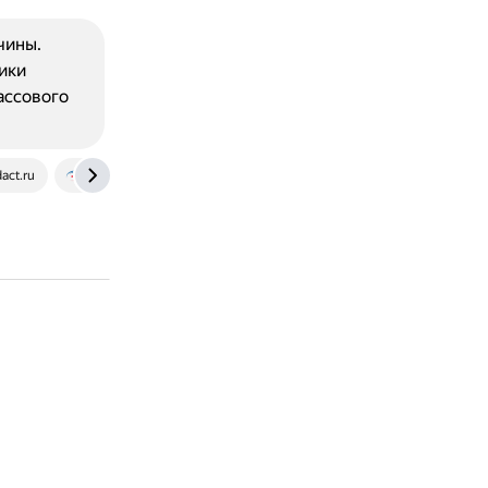
чины.
ики
ассового
act.ru
techno-france.ru