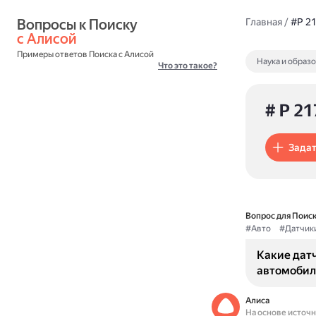
Вопросы к Поиску 
Главная
/
#P 2
с Алисой
Примеры ответов Поиска с Алисой
Наука и образ
Что это такое?
# P 21
Задат
Вопрос для Поиск
#Авто
#Датчик
Какие датч
автомобил
Алиса
На основе источ