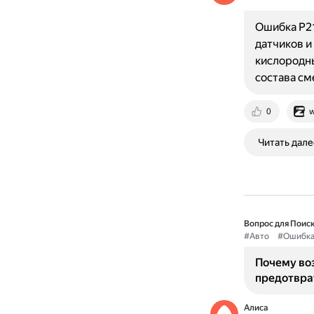
Ошибка P2
датчиков и
кислородны
состава см
0
w
Читать дале
Вопрос для Поиск
#Авто
#Ошибк
Почему во
предотвра
Алиса