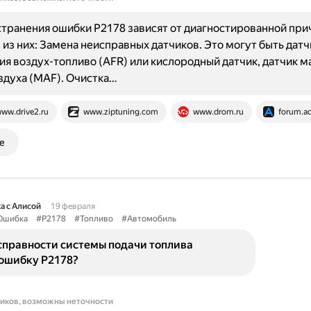
транения ошибки P2178 зависят от диагностированной при
из них: Замена неисправных датчиков. Это могут быть датч
я воздух-топливо (AFR) или кислородный датчик, датчик м
здуха (MAF). Очистка…
ww.drive2.ru
www.ziptuning.com
www.drom.ru
forum.ad
е
а с Алисой
19 февраля
Ошибка
#P2178
#Топливо
#Автомобиль
справности системы подачи топлива
ошибку P2178?
ников, возможны неточности