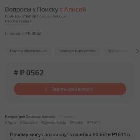
Вопросы к Поиску 
с Алисой
Примеры ответов Поиска с Алисой
Что это такое?
Главная
/
#P 0562
Наука и образование
Культура и искусство
Психология и отн
# P 0562
Задать свой вопрос
Вопрос для Поиска с Алисой
17 марта
#Авто
#Ошибки
#DaewooNexia
#P0562
#P1611
Почему могут возникнуть ошибки P0562 и P1611 в