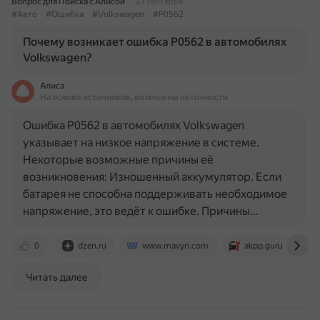
Вопрос для Поиска с Алисой
23 сентября
#Авто
#Ошибка
#Volkswagen
#P0562
Почему возникает ошибка P0562 в автомобилях
Volkswagen?
Алиса
На основе источников, возможны неточности
Ошибка P0562 в автомобилях Volkswagen
указывает на низкое напряжение в системе.
Некоторые возможные причины её
возникновения: Изношенный аккумулятор. Если
батарея не способна поддерживать необходимое
напряжение, это ведёт к ошибке. Причины…
0
dzen.ru
www.mavyn.com
akpp.guru
Читать далее