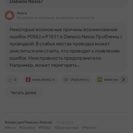
Daewoo Nexia?
Алиса
На основе источников, возможны неточности
Некоторые возможные причины возникновения
ошибок P0562 и P1611 в Daewoo Nexia: Проблемы с
проводкой. В слабых местах проводка может
окислиться или сгнить, что приводит к появлению
ошибок. Неисправность предохранителя.
Например, может перегореть…
0
www.drive2.ru
chiptuner.ru
www.nexia-club.r
Читать далее
Вопрос для Поиска с Алисой
13 августа
#Авто
#Ошибка
#P0562
#Диагностика
#Ремонт