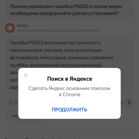
Почему возникает ошибка P0562 и какие меры
необходимо предпринять для ее устранения?
Алиса
На основе источников, возможны неточности
Ошибка P0562 возникает из-за низкого
напряжения в системе электропитания
автомобиля. Некоторые причины появления
ошибки: изношенный или разряженный
аккумулятор; повреждён генератор или его
Поиск в Яндексе
регулятор напряжения; незакреплённые или
окислившиеся…
Сделать Яндекс основным поиском
в Сhrome
0
en.avtotachki.com
carchek.ru
dzen.ru
ПРОДОЛЖИТЬ
Читать далее