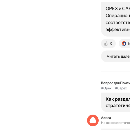
OPEX и CAP
Операционн
соответств
эффективно
0
i
Читать дале
Вопрос для Поиск
#Opex
#Capex
Как раздел
стратегич
Алиса
На основе источ