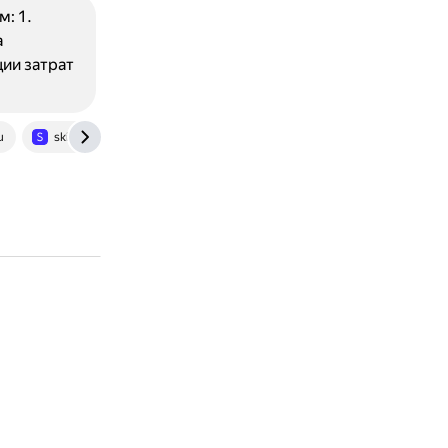
: 1.
а
ии затрат
u
skillbox.ru