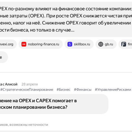
EX по-разному влияют на финансовое состояние компании:
ые затраты (OPEX). При росте OPEX снижается чистая при
енно, налог на неё. Снижение OPEX говорит об увеличении
сти бизнеса, но только в случае…
nvexi.org
noboring-finance.ru
skillbox.ru
gb.ru
fi
е
а с Алисой
28 апреля
#СтратегическоеПланирование
#Бизнес
#Финансы
#УправлениеРисками
ение на OPEX и CAPEX помогает в
еском планировании бизнеса?
ников, возможны неточности