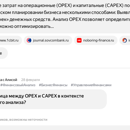
 затрат на операционные (OPEX) и капитальные (CAPEX) по
ском планировании бизнеса несколькими способами: Выяв
чек» денежных средств. Анализ OPEX позволяет определить
можно оптимизировать…
ww.1cbit.ru
journal.sovcombank.ru
noboring-finance.ru
i
е
а с Алисой
28 февраля
#ФинансовыйАнализ
#БизнесФинансы
#УправлениеФинансами
ница между OPEX и CAPEX в контексте
го анализа?
ников, возможны неточности