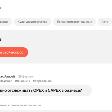
x
ование
Культура и искусство
Психология и отношения
Авто
x
ь свой вопрос
а с Алисой
28 февраля
#Бизнес
#Финансы
#Управление
жно отслеживать OPEX и CAPEX в бизнесе?
ников, возможны неточности