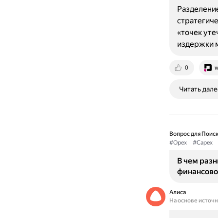
Разделение
стратегиче
«точек уте
издержки 
0
w
Читать дале
Вопрос для Поиск
#Opex
#Capex
В чем раз
финансово
Алиса
На основе источ