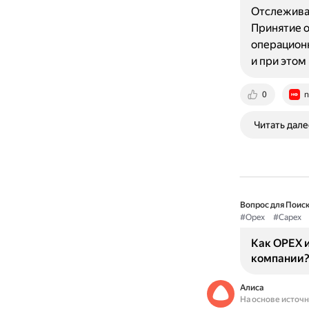
Отслеживан
Принятие 
операционн
и при этом
0
n
Читать дале
Вопрос для Поиск
#Opex
#Capex
Как OPEX 
компании
Алиса
На основе источ