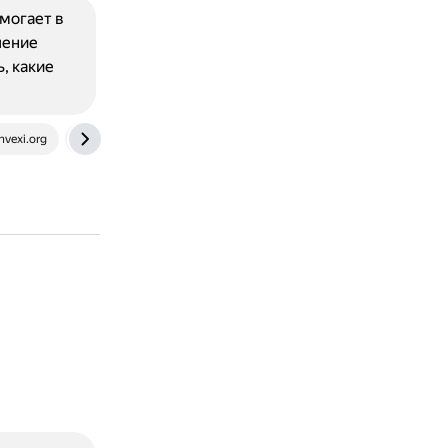
могает в
ление
, какие
nvexi.org
synergy.ru