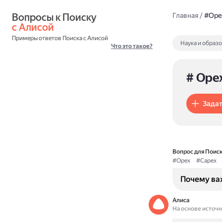
Вопросы к Поиску 
Главная
/
#Ope
с Алисой
Примеры ответов Поиска с Алисой
Наука и образ
Что это такое?
# Ope
Задат
Вопрос для Поиск
#Opex
#Capex
Почему ва
Алиса
На основе источ