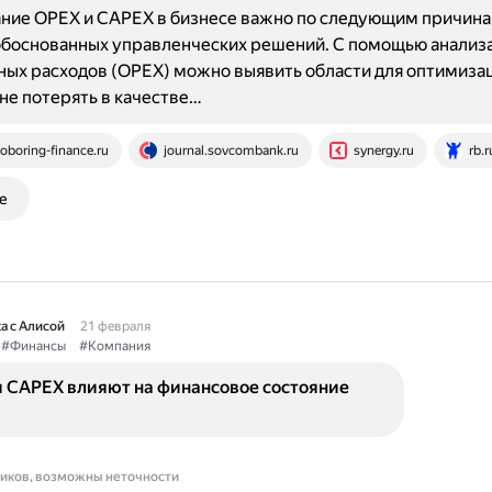
ие OPEX и CAPEX в бизнесе важно по следующим причинам
обоснованных управленческих решений. С помощью анализ
ых расходов (OPEX) можно выявить области для оптимизац
 не потерять в качестве…
oboring-finance.ru
journal.sovcombank.ru
synergy.ru
rb.r
е
а с Алисой
21 февраля
#Финансы
#Компания
и CAPEX влияют на финансовое состояние
?
ников, возможны неточности