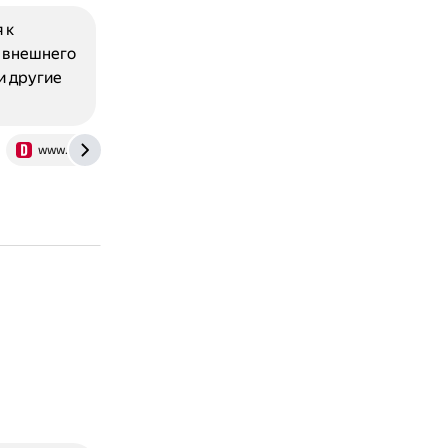
 к
ы внешнего
и другие
www.drive2.ru