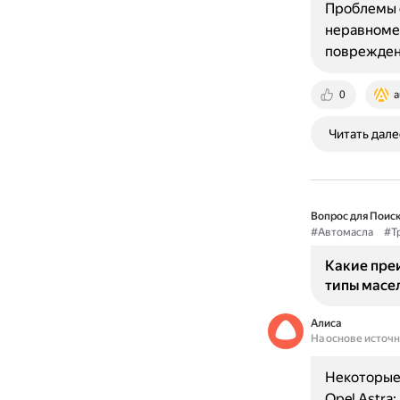
Проблемы с
неравномер
повреждени
0
a
Читать дале
Вопрос для Поиск
#Автомасла
#Т
Какие пре
типы масел
Алиса
На основе источ
Некоторые 
Opel Astra: