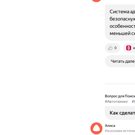
Система ад
безопасную
особеннос
меньшей с
0
w
Читать дале
Вопрос для Поиск
#Автотюнинг
#
Как сделат
Алиса
На основе источ