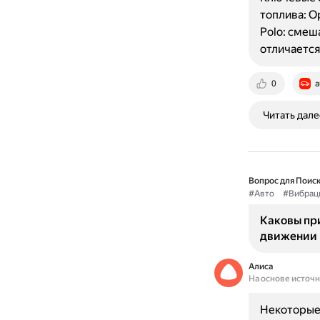
топлива: O
Polo: смеш
отличается
0
a
Читать дале
Вопрос для Поиск
#Авто
#Вибрац
Каковы пр
движении н
Алиса
На основе источ
Некоторые 