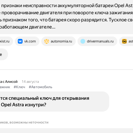
признаки неисправности аккумуляторной батареи Opel Ast
проворачивание двигателя при повороте ключа зажигания
 признаком того, что батарея скоро разрядится. Тусклое с
еработающем двигателе…
xist.ru
vk.com
autonomia.ru
drivermanuals.ru
as
е
а с Алисой
14 августа
ажник
#Ключ
#Автомобиль
ится специальный ключ для открывания
Opel Astra изнутри?
ников, возможны неточности