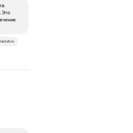
ra:
. Это
вечение
traclub.ru