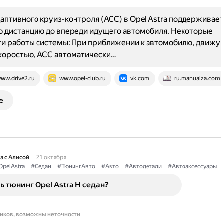
аптивного круиз-контроля (ACC) в Opel Astra поддерживае
 дистанцию до впереди идущего автомобиля. Некоторые
ти работы системы: При приближении к автомобилю, движу
коростью, ACC автоматически…
ww.drive2.ru
www.opel-club.ru
vk.com
ru.manualza.com
е
а с Алисой
21 октября
OpelAstra
#Седан
#ТюнингАвто
#Авто
#Автодетали
#Автоаксессуары
ь тюнинг Opel Astra H седан?
ников, возможны неточности