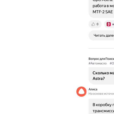
работа в м
MTF-2 SAE
0
w
Читать дале
Вопрос для Поиск
#Автомасло
#O
Сколько ма
Astra?
Алиса
На основе источ
В коробку 
трансмисси