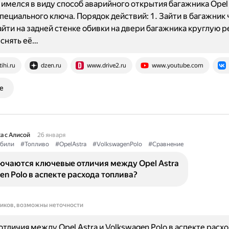
имелся в виду способ аварийного открытия багажника Opel 
ециального ключа. Порядок действий: 1. Зайти в багажник
Найти на задней стенке обивки на двери багажника круглую 
 снять её…
tihi.ru
dzen.ru
www.drive2.ru
www.youtube.com
е
а с Алисой
26 января
били
#Топливо
#OpelAstra
#VolkswagenPolo
#Сравнение
лючаются ключевые отличия между Opel Astra
en Polo в аспекте расхода топлива?
ников, возможны неточности
тличия между Opel Astra и Volkswagen Polo в аспекте расхо