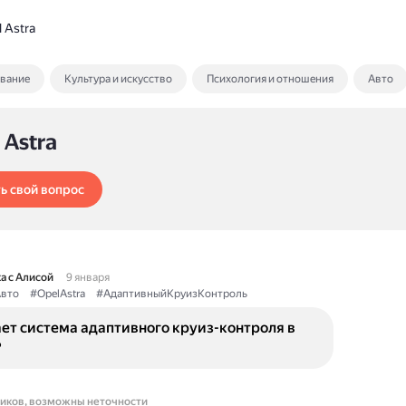
 Astra
ование
Культура и искусство
Психология и отношения
Авто
 Astra
ь свой вопрос
а с Алисой
9 января
вто
#OpelAstra
#АдаптивныйКруизКонтроль
ет система адаптивного круиз-контроля в
?
ников, возможны неточности