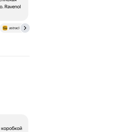
. Ravenol
astraclub.ru
й коробкой