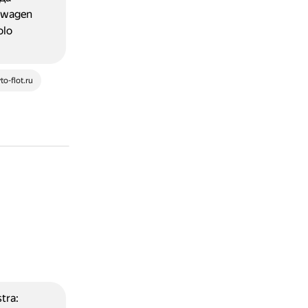
kswagen
olo
to-flot.ru
tra: