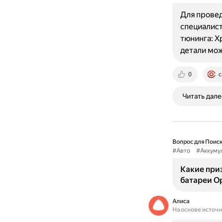
Для провед
специалист
тюнинга: Х
детали мо
0
c
Читать дале
Вопрос для Поиск
#Авто
#Аккуму
Какие при
батареи Op
Алиса
На основе источ