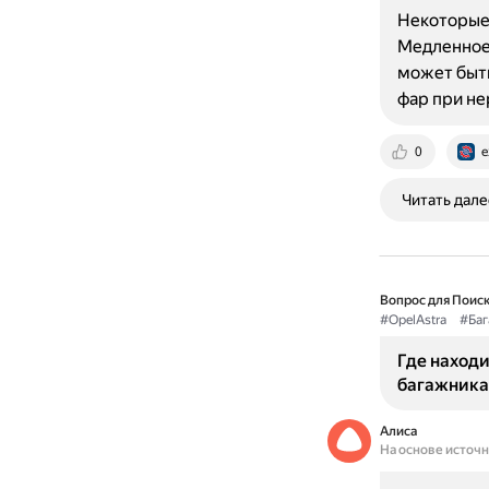
Некоторые 
Медленное 
может быть
фар при н
0
e
Читать дале
Вопрос для Поиск
#OpelAstra
#Баг
Где наход
багажника 
Алиса
На основе источ