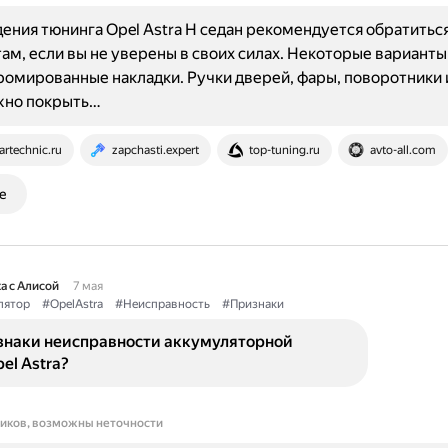
ения тюнинга Opel Astra H седан рекомендуется обратиться
ам, если вы не уверены в своих силах. Некоторые вариант
ромированные накладки. Ручки дверей, фары, поворотники 
жно покрыть…
artechnic.ru
zapchasti.expert
top-tuning.ru
avto-all.com
е
а с Алисой
7 мая
лятор
#OpelAstra
#Неисправность
#Признаки
знаки неисправности аккумуляторной
el Astra?
ников, возможны неточности