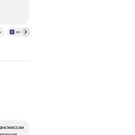
u
exist.kz
рансмиссии
неплохая