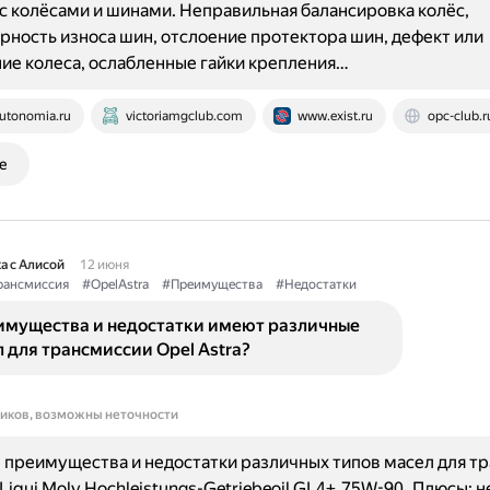
 колёсами и шинами. Неправильная балансировка колёс,
ность износа шин, отслоение протектора шин, дефект или
е колеса, ослабленные гайки крепления…
utonomia.ru
victoriamgclub.com
www.exist.ru
opc-club.r
е
а с Алисой
12 июня
рансмиссия
#OpelAstra
#Преимущества
#Недостатки
имущества и недостатки имеют различные
 для трансмиссии Opel Astra?
ников, возможны неточности
преимущества и недостатки различных типов масел для т
 Liqui Moly Hochleistungs-Getriebeoil GL4+ 75W-90. Плюсы: 