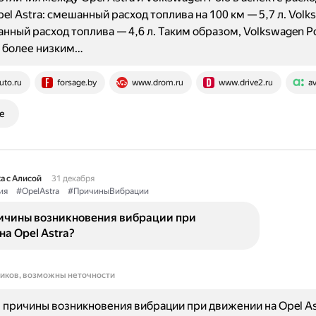
pel Astra: смешанный расход топлива на 100 км — 5,7 л. Vol
анный расход топлива — 4,6 л. Таким образом, Volkswagen P
 более низким…
uto.ru
forsage.by
www.drom.ru
www.drive2.ru
av
е
а с Алисой
31 декабря
ия
#OpelAstra
#ПричиныВибрации
ичины возникновения вибрации при
а Opel Astra?
ников, возможны неточности
причины возникновения вибрации при движении на Opel As