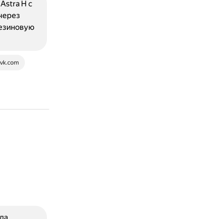
Astra H с
 через
резиновую
vk.com
да