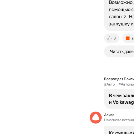
Возможно, 
помощью сп
салон. 2. 
заглушку и
0
s
Читать дале
Вопрос для Поиск
#Авто
#Автомо
В чем зак
и Volkswag
Алиса
На основе источ
Ключевые о