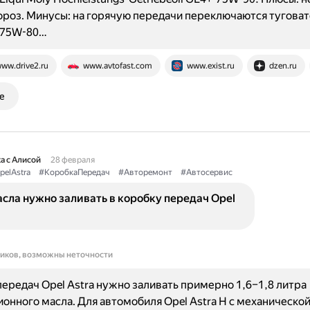
ороз. Минусы: на горячую передачи переключаются туговато
 75W-80…
ww.drive2.ru
www.avtofast.com
www.exist.ru
dzen.ru
е
а с Алисой
28 февраля
pelAstra
#КоробкаПередач
#Авторемонт
#Автосервис
сла нужно заливать в коробку передач Opel
ников, возможны неточности
передач Opel Astra нужно заливать примерно 1,6–1,8 литра
онного масла. Для автомобиля Opel Astra H с механическо