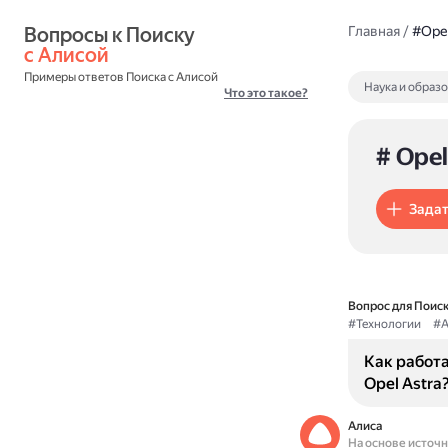
Вопросы к Поиску 
Главная
/
#Opel
с Алисой
Примеры ответов Поиска с Алисой
Наука и образ
Что это такое?
# Opel
Задат
Вопрос для Поиск
#Технологии
#А
Как работа
Opel Astra
Алиса
На основе источ