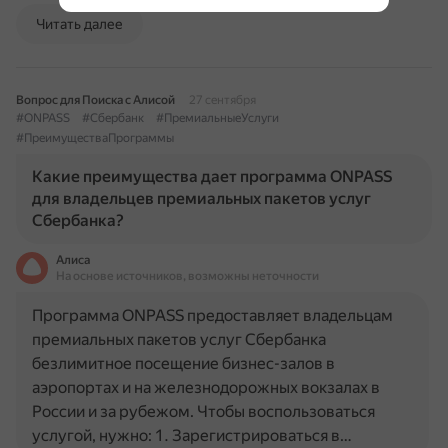
Читать далее
Вопрос для Поиска с Алисой
27 сентября
#ONPASS
#Сбербанк
#ПремиальныеУслуги
#ПреимуществаПрограммы
Какие преимущества дает программа ONPASS
для владельцев премиальных пакетов услуг
Сбербанка?
Алиса
На основе источников, возможны неточности
Программа ONPASS предоставляет владельцам
премиальных пакетов услуг Сбербанка
безлимитное посещение бизнес-залов в
аэропортах и на железнодорожных вокзалах в
России и за рубежом. Чтобы воспользоваться
услугой, нужно: 1. Зарегистрироваться в…