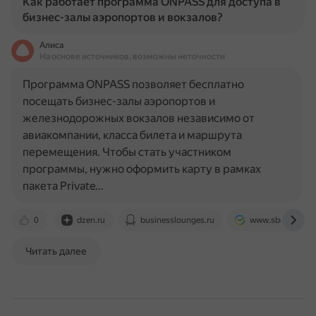
Как работает программа ONPASS для доступа в
бизнес-залы аэропортов и вокзалов?
Алиса
На основе источников, возможны неточности
Программа ONPASS позволяет бесплатно
посещать бизнес-залы аэропортов и
железнодорожных вокзалов независимо от
авиакомпании, класса билета и маршрута
перемещения. Чтобы стать участником
программы, нужно оформить карту в рамках
пакета Private…
0
dzen.ru
businesslounges.ru
www.sberbank.ru
Читать далее