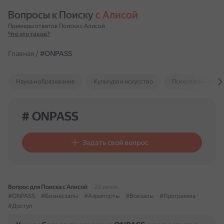
Вопросы к Поиску 
с Алисой
Примеры ответов Поиска с Алисой
Что это такое?
Главная
/
#ONPASS
Наука и образование
Культура и искусство
Психология и отн
# ONPASS
Задать свой вопрос
Вопрос для Поиска с Алисой
22 июля
#ONPASS
#Бизнесзалы
#Аэропорты
#Вокзалы
#Программа
#Доступ