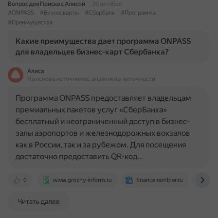
Вопрос для Поиска с Алисой
20 октября
#ONPASS
#Бизнескарты
#Сбербанк
#Программа
#Преимущества
Какие преимущества дает программа ONPASS
для владельцев бизнес-карт Сбербанка?
Алиса
На основе источников, возможны неточности
Программа ONPASS предоставляет владельцам
премиальных пакетов услуг «СберБанка»
бесплатный и неограниченный доступ в бизнес-
залы аэропортов и железнодорожных вокзалов
как в России, так и за рубежом. Для посещения
достаточно предоставить QR-код…
0
www.grozny-inform.ru
finance.rambler.ru
www
Читать далее