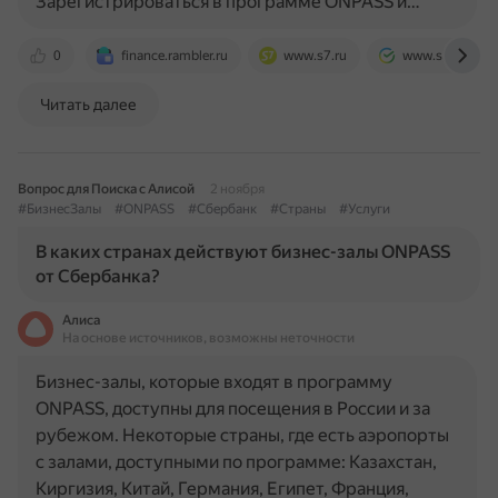
Зарегистрироваться в программе ONPASS и…
0
finance.rambler.ru
www.s7.ru
www.sberbank.
Читать далее
Вопрос для Поиска с Алисой
2 ноября
#БизнесЗалы
#ONPASS
#Сбербанк
#Страны
#Услуги
В каких странах действуют бизнес-залы ONPASS
от Сбербанка?
Алиса
На основе источников, возможны неточности
Бизнес-залы, которые входят в программу
ONPASS, доступны для посещения в России и за
рубежом. Некоторые страны, где есть аэропорты
с залами, доступными по программе: Казахстан,
Киргизия, Китай, Германия, Египет, Франция,