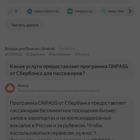
0
www.riakchr.ru
mirpass.ru
www.sberbank.ru
Читать далее
Вопрос для Поиска с Алисой
9 ноября
#ONPASS
#Сбербанк
#Пассажиры
#Услуги
Какие услуги предоставляет программа ONPASS
от Сбербанка для пассажиров?
Алиса
На основе источников, возможны неточности
Программа ONPASS от Сбербанка предоставляет
пассажирам безлимитное посещение бизнес-
залов в аэропортах и на железнодорожных
вокзалах в России и за рубежом. Чтобы
воспользоваться сервисом, нужно: 1.