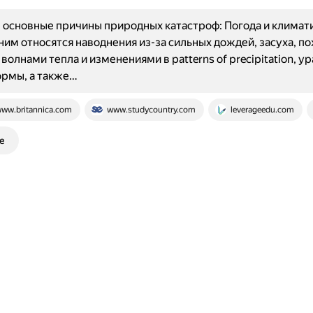
основные причины природных катастроф: Погода и климат
 ним относятся наводнения из-за сильных дождей, засуха, п
волнами тепла и изменениями в patterns of precipitation, ур
ормы, а также…
ww.britannica.com
www.studycountry.com
leverageedu.com
е