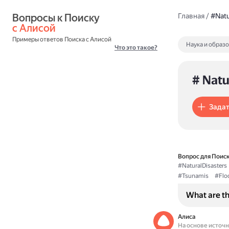
Вопросы к Поиску 
Главная
/
#Natu
с Алисой
Примеры ответов Поиска с Алисой
Наука и образ
Что это такое?
# Natu
Задат
Вопрос для Поиск
#NaturalDisasters
#Tsunamis
#Flo
What are th
Алиса
На основе источ