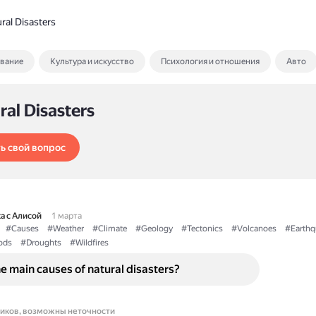
ral Disasters
ование
Культура и искусство
Психология и отношения
Авто
ral Disasters
ь свой вопрос
а с Алисой
1 марта
#Causes
#Weather
#Climate
#Geology
#Tectonics
#Volcanoes
#Earthq
ods
#Droughts
#Wildfires
e main causes of natural disasters?
ников, возможны неточности