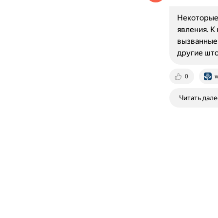
Некоторые 
явления. К
вызванные 
другие шт
0
w
Читать дале