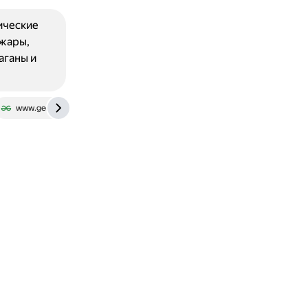
ические
ожары,
аганы и
www.geeksforgeeks.org
www.vedantu.com