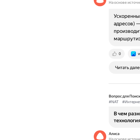
На основе источ
Ускоренный
адресов) —
производит
маршрутиза
0
w
Читать дале
Вопрос для Поиск
#NAT
#Интерне
В чем разн
технологи
Алиса
На основе источ