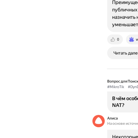
Преимущест
публичных 
назначить 
уменьшает
0
w
Читать дале
Вопрос для Поиск
#MikroTik
#Dyn
В чём особ
NAT?
Алиса
На основе источ
Некоторые 