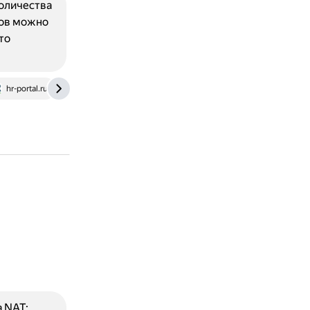
оличества
тов можно
то
hr-portal.ru
netseccloud.com
 NAT: