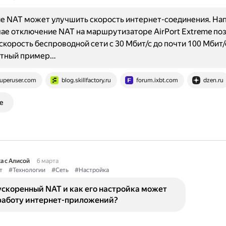
е NAT может улучшить скорость интернет-соединения. Нап
ае отключение NAT на маршрутизаторе AirPort Extreme по
скорость беспроводной сети с 30 Мбит/с до почти 100 Мбит/
ратный пример…
uperuser.com
blog.skillfactory.ru
forum.ixbt.com
dzen.ru
е
а с Алисой
6 марта
т
#Технологии
#Сеть
#Настройка
ускоренный NAT и как его настройка может
 работу интернет-приложений?