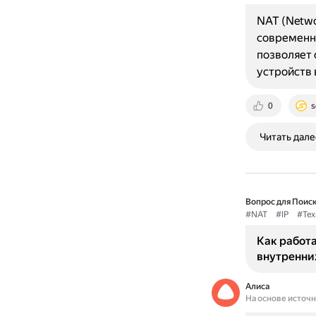
NAT (Netwo
современны
позволяет 
устройств 
0
s
Читать дале
Вопрос для Поиск
#NAT
#IP
#Тех
Как работ
внутренних
Алиса
На основе источ