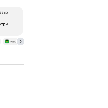
тевых
утри
routerguide.net
www.speedguide.net