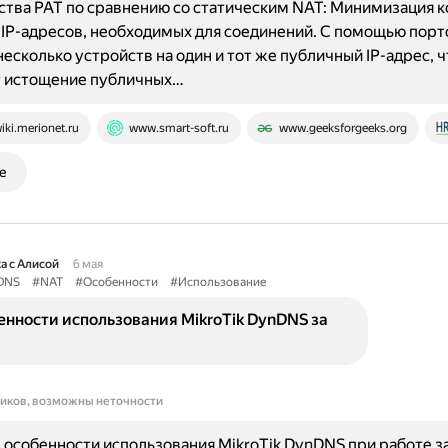
ва PAT по сравнению со статическим NAT: Минимизация к
IP-адресов, необходимых для соединений. С помощью пор
несколько устройств на один и тот же публичный IP-адрес, ч
 истощение публичных…
iki.merionet.ru
www.smart-soft.ru
www.geeksforgeeks.org
е
а с Алисой
6 мая
DNS
#NAT
#Особенности
#Использование
енности использования MikroTik DynDNS за
ников, возможны неточности
особенности использования MikroTik DynDNS при работе за