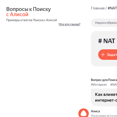
Вопросы к Поиску 
Главная
/
#NAT
с Алисой
Примеры ответов Поиска с Алисой
Наука и образ
Что это такое?
# NAT
Задат
Вопрос для Поиск
#Интернет
#NA
Как влияет
интернет-
Алиса
На основе источ