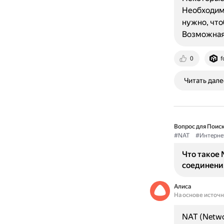
Необходимо
нужно, что
Возможная
0
f
Читать дале
Вопрос для Поиск
#NAT
#Интерне
Что такое 
соединени
Алиса
На основе источ
NAT (Netwo