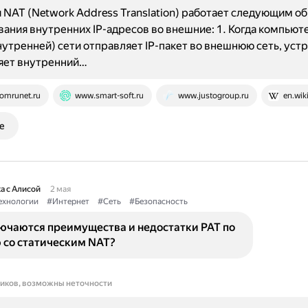
 NAT (Network Address Translation) работает следующим о
ания внутренних IP-адресов во внешние: 1. Когда компьют
нутренней) сети отправляет IP-пакет во внешнюю сеть, уст
яет внутренний…
omrunet.ru
www.smart-soft.ru
www.justogroup.ru
en.wik
е
а с Алисой
2 мая
ехнологии
#Интернет
#Сеть
#Безопасность
лючаются преимущества и недостатки PAT по
 со статическим NAT?
ников, возможны неточности