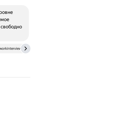
уровне
ямое
 свободно
workinterview.com
www.mango-office.ru