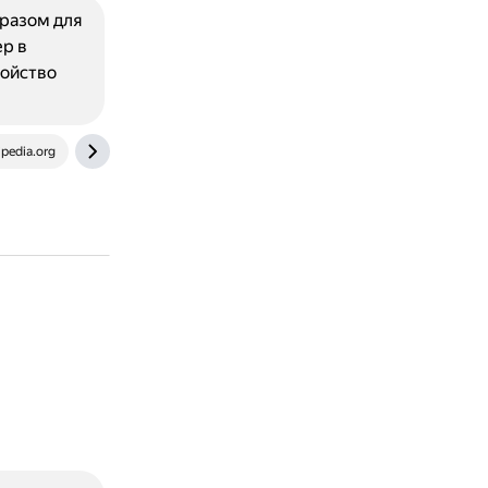
бразом для
ер в
ройство
ipedia.org
intuit.ru