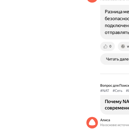
Разница ме
безопаснос
подключени
отправлять
0
w
Читать дале
Вопрос для Поиск
#NAT
#Сеть
#
Почему NA
современн
Алиса
На основе источ