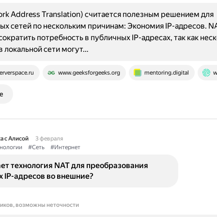
rk Address Translation) считается полезным решением для
х сетей по нескольким причинам: Экономия IP-адресов. N
сократить потребность в публичных IP-адресах, так как нес
в локальной сети могут…
erverspace.ru
www.geeksforgeeks.org
mentoring.digital
w
е
а с Алисой
3 февраля
нологии
#Сеть
#Интернет
ает технология NAT для преобразования
 IP-адресов во внешние?
ников, возможны неточности