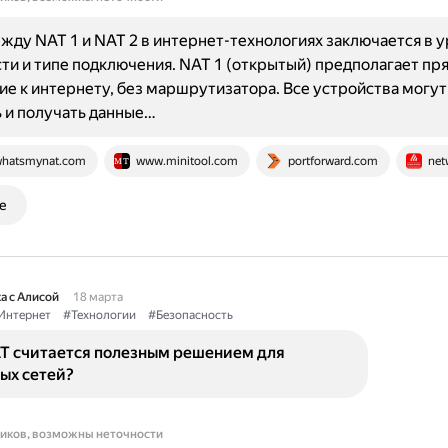
жду NAT 1 и NAT 2 в интернет-технологиях заключается в 
ти и типе подключения. NAT 1 (открытый) предполагает пр
е к интернету, без маршрутизатора. Все устройства могут
 и получать данные…
hatsmynat.com
www.minitool.com
portforward.com
net
е
а с Алисой
18 марта
Интернет
#Технологии
#Безопасность
T считается полезным решением для
ых сетей?
ников, возможны неточности