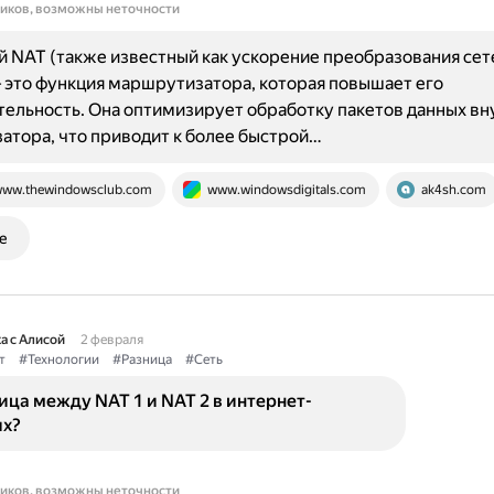
ников, возможны неточности
 NAT (также известный как ускорение преобразования се
 это функция маршрутизатора, которая повышает его
ельность. Она оптимизирует обработку пакетов данных вн
тора, что приводит к более быстрой…
ww.thewindowsclub.com
www.windowsdigitals.com
ak4sh.com
е
а с Алисой
2 февраля
т
#Технологии
#Разница
#Сеть
ица между NAT 1 и NAT 2 в интернет-
ях?
ников, возможны неточности