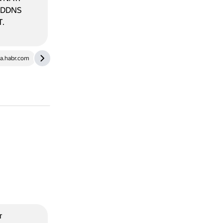
ы DDNS
T.
a.habr.com
mikrotik.moscow
т