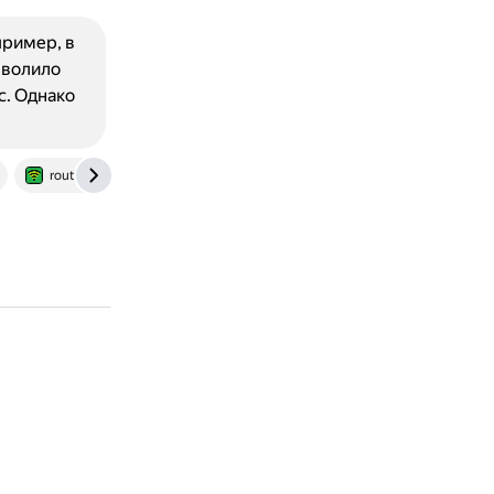
ример, в
зволило
с. Однако
routerguide.net