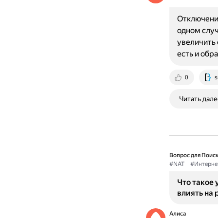
Отключени
одном случ
увеличить 
есть и об
0
s
Читать дале
Вопрос для Поиск
#NAT
#Интерне
Что такое 
влиять на
Алиса