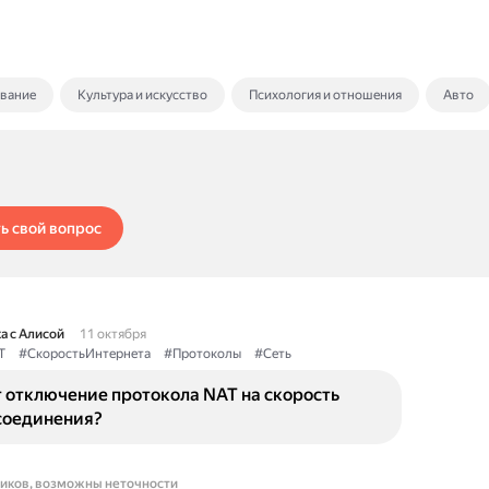
ование
Культура и искусство
Психология и отношения
Авто
ь свой вопрос
а с Алисой
11 октября
T
#СкоростьИнтернета
#Протоколы
#Сеть
 отключение протокола NAT на скорость
соединения?
ников, возможны неточности