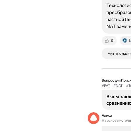
Технология
преобразов
частной (в
NAT замен
0
k
Читать дале
Вопрос для Поиск
#PAT
#NAT
#Т
В чем зак
сравнению
Алиса
На основе источ