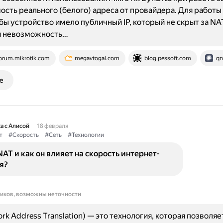
сть реального (белого) адреса от провайдера. Для работ
бы устройство имело публичный IP, который не скрыт за NA
 невозможность…
orum.mikrotik.com
megavtogal.com
blog.pessoft.com
qn
е
а с Алисой
18 февраля
т
#Скорость
#Сеть
#Технологии
NAT и как он влияет на скорость интернет-
я?
ников, возможны неточности
rk Address Translation) — это технология, которая позволяе