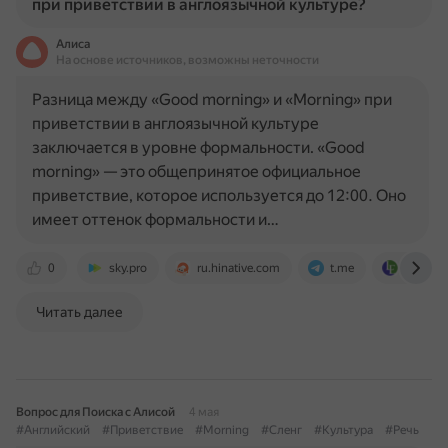
при приветствии в англоязычной культуре?
Алиса
На основе источников, возможны неточности
Разница между «Good morning» и «Morning» при
приветствии в англоязычной культуре
заключается в уровне формальности. «Good
morning» — это общепринятое официальное
приветствие, которое используется до 12:00. Оно
имеет оттенок формальности и…
0
sky.pro
ru.hinative.com
t.me
linguape
Читать далее
Вопрос для Поиска с Алисой
4 мая
#Английский
#Приветствие
#Morning
#Сленг
#Культура
#Речь