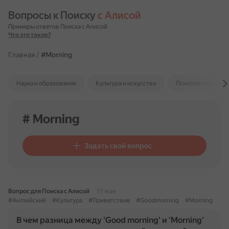
Вопросы к Поиску 
с Алисой
Примеры ответов Поиска с Алисой
Что это такое?
Главная
/
#Morning
Наука и образование
Культура и искусство
Психология и отн
# Morning
Задать свой вопрос
Вопрос для Поиска с Алисой
11 мая
#Английский
#Культура
#Приветствие
#Goodmorning
#Morning
В чем разница между 'Good morning' и 'Morning'