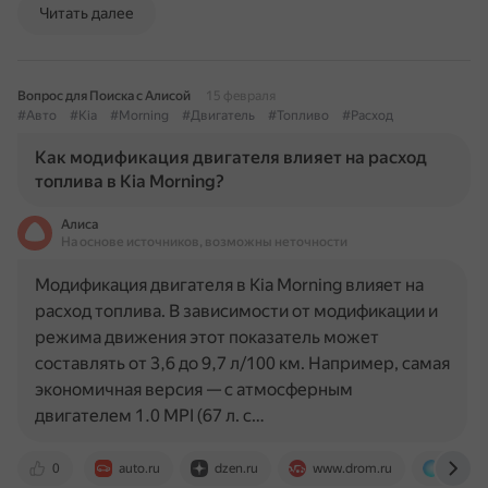
Читать далее
Вопрос для Поиска с Алисой
15 февраля
#Авто
#Kia
#Morning
#Двигатель
#Топливо
#Расход
Как модификация двигателя влияет на расход
топлива в Kia Morning?
Алиса
На основе источников, возможны неточности
Модификация двигателя в Kia Morning влияет на
расход топлива. В зависимости от модификации и
режима движения этот показатель может
составлять от 3,6 до 9,7 л/100 км. Например, самая
экономичная версия — с атмосферным
двигателем 1.0 MPI (67 л. с…
0
auto.ru
dzen.ru
www.drom.ru
agts.ru