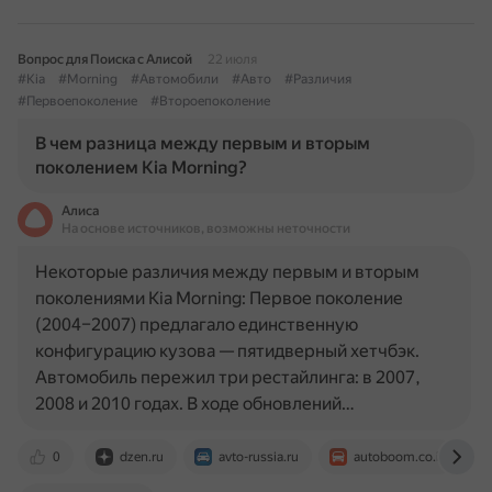
Вопрос для Поиска с Алисой
22 июля
#Kia
#Morning
#Автомобили
#Авто
#Различия
#Первоепоколение
#Второепоколение
В чем разница между первым и вторым
поколением Kia Morning?
Алиса
На основе источников, возможны неточности
Некоторые различия между первым и вторым
поколениями Kia Morning: Первое поколение
(2004–2007) предлагало единственную
конфигурацию кузова — пятидверный хетчбэк.
Автомобиль пережил три рестайлинга: в 2007,
2008 и 2010 годах. В ходе обновлений…
0
dzen.ru
avto-russia.ru
autoboom.co.il