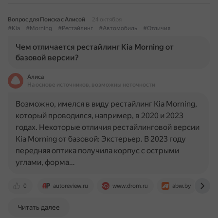
Вопрос для Поиска с Алисой
24 октября
#Kia
#Morning
#Рестайлинг
#Автомобиль
#Отличия
Чем отличается рестайлинг Kia Morning от
базовой версии?
Алиса
На основе источников, возможны неточности
Возможно, имелся в виду рестайлинг Kia Morning,
который проводился, например, в 2020 и 2023
годах. Некоторые отличия рестайлинговой версии
Kia Morning от базовой: Экстерьер. В 2023 году
передняя оптика получила корпус с острыми
углами, форма…
0
autoreview.ru
www.drom.ru
abw.by
d
Читать далее