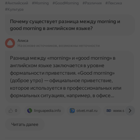
#Английский
#Morning
#GoodMorning
#Различия
#Лексика
#Культура
Почему существует разница между morning и
good morning в английском языке?
Алиса
На основе источников, возможны неточности
Разница между «morning» и «good morning» в
английском языке заключается в уровне
формальности приветствия. «Good morning»
(доброе утро) — официальное приветствие,
которое используется в профессиональных или
формальных ситуациях, например, в офисе…
0
linguapedia.info
otvet.mail.ru
www.studycoun
Читать далее