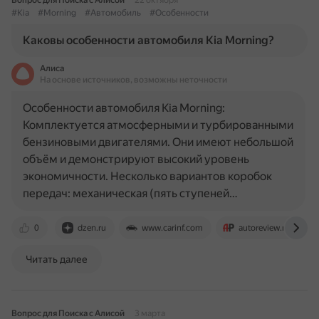
Вопрос для Поиска с Алисой
22 октября
#Kia
#Morning
#Автомобиль
#Особенности
Каковы особенности автомобиля Kia Morning?
Алиса
На основе источников, возможны неточности
Особенности автомобиля Kia Morning:
Комплектуется атмосферными и турбированными
бензиновыми двигателями. Они имеют небольшой
объём и демонстрируют высокий уровень
экономичности. Несколько вариантов коробок
передач: механическая (пять ступеней…
0
dzen.ru
www.carinf.com
autoreview.ru
Читать далее
Вопрос для Поиска с Алисой
3 марта