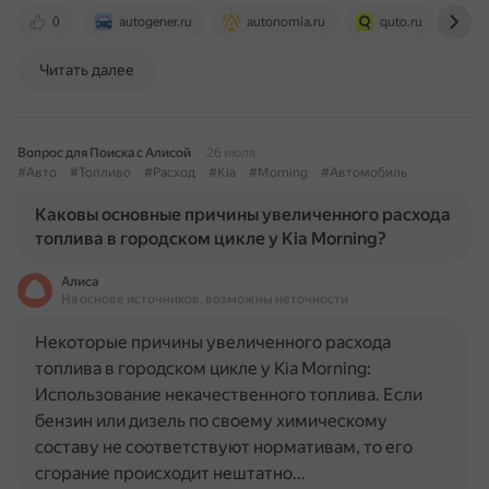
0
autogener.ru
autonomia.ru
quto.ru
au
Читать далее
Вопрос для Поиска с Алисой
26 июля
#Авто
#Топливо
#Расход
#Kia
#Morning
#Автомобиль
Каковы основные причины увеличенного расхода
топлива в городском цикле у Kia Morning?
Алиса
На основе источников, возможны неточности
Некоторые причины увеличенного расхода
топлива в городском цикле у Kia Morning:
Использование некачественного топлива. Если
бензин или дизель по своему химическому
составу не соответствуют нормативам, то его
сгорание происходит нештатно…