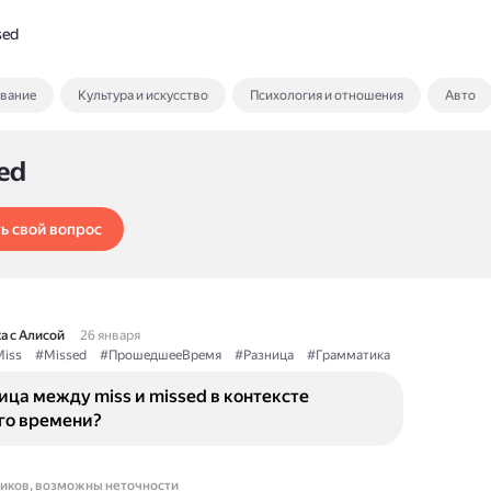
sed
ование
Культура и искусство
Психология и отношения
Авто
ed
ь свой вопрос
а с Алисой
26 января
iss
#Missed
#ПрошедшееВремя
#Разница
#Грамматика
ица между miss и missed в контексте
о времени?
ников, возможны неточности