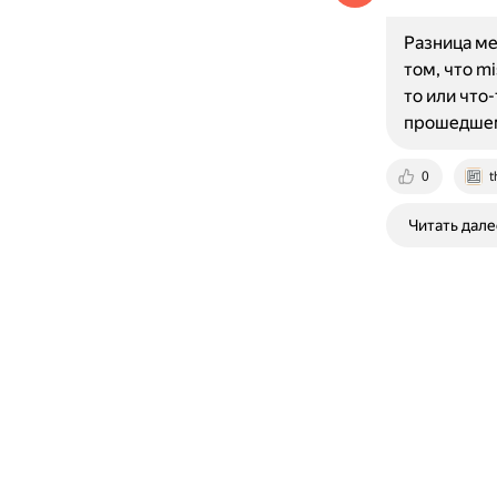
Разница ме
том, что m
то или что
прошедше
0
t
Читать дале