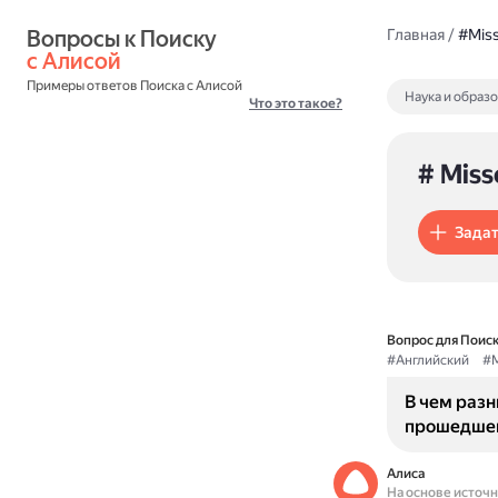
Вопросы к Поиску 
Главная
/
#Mis
с Алисой
Примеры ответов Поиска с Алисой
Наука и образ
Что это такое?
# Miss
Задат
Вопрос для Поиск
#Английский
#M
В чем разн
прошедшег
Алиса
На основе источ