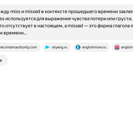
жду miss и missed в контексте прошедшего времени заклю
iss используется для выражения чувства потери или грусти, 
-то отсутствует в настоящем, а missed — это форма глагола m
м времени…
hecontentauthority.com
skyeng.ru
englishmore.ru
english
е