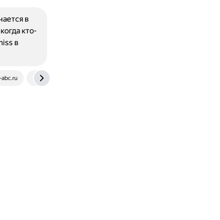
чается в
когда кто-
iss в
-abc.ru
writingtips.org