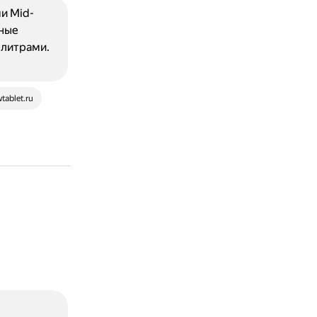
и Mid-
тные
 литрами.
ablet.ru