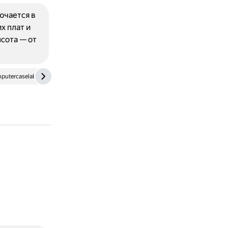
ючается в
х плат и
ысота — от
putercaselab.com
www.technewstoday.com