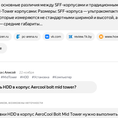
 основные различия между SFF-корпусами и традиционным
ll-Tower корпусами: Размеры: SFF-корпуса — ультракомпак
оторые измеряются не стандартными шириной и высотой, а
 — средние габариты…
zen.ru
pc-arena.ru
vk.com
review.1k.by
www.howt
е
а с Алисой
22 ноября
#MidTower
#HDD
#Установка
#Компьютер
ь HDD в корпус Aercool bolt mid tower?
ников, возможны неточности
вки HDD в корпус AeroCool Bolt Mid Tower нужно выполнить