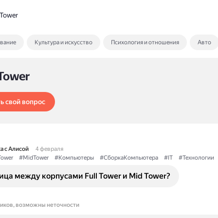
Tower
ование
Культура и искусство
Психология и отношения
Авто
 Tower
ь свой вопрос
а с Алисой
4 февраля
Tower
#MidTower
#Компьютеры
#СборкаКомпьютера
#IT
#Технологии
ица между корпусами Full Tower и Mid Tower?
ников, возможны неточности