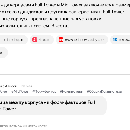
жду корпусами Full Tower и Mid Tower заключается в размер
 отсеков для дисков и других характеристиках. Full Tower —
ные корпуса, предназначенные для установки
изводительных систем. Высота…
lub.dns-shop.ru
4kpc.ru
www.technewstoday.com
review
е
а с Алисой
20 мая
Tower
#MidTower
#Формфактор
#Компьютеры
#СборкаКомпьютера
ница между корпусами форм-факторов Full
d Tower
ников, возможны неточности