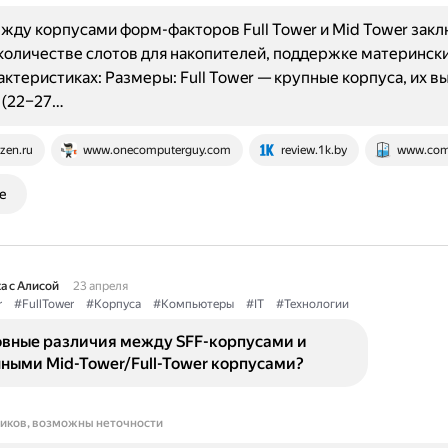
жду корпусами форм-факторов Full Tower и Mid Tower закл
количестве слотов для накопителей, поддержке матерински
актеристиках: Размеры: Full Tower — крупные корпуса, их в
м (22–27…
zen.ru
www.onecomputerguy.com
review.1k.by
www.com
е
а с Алисой
23 апреля
r
#FullTower
#Корпуса
#Компьютеры
#IT
#Технологии
овные различия между SFF-корпусами и
ными Mid-Tower/Full-Tower корпусами?
ников, возможны неточности