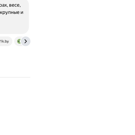
ах, весе,
 крупные и
.1k.by
www.wikihow.tech