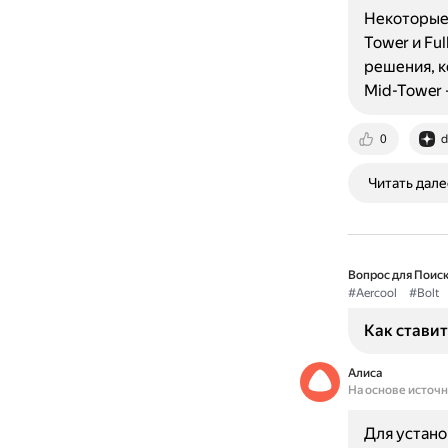
Некоторые
Tower и Fu
решения, к
Mid-Tower
0
d
Читать дале
Вопрос для Поиск
#Aercool
#Bolt
Как ставит
Алиса
На основе источ
Для устано