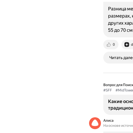
Разница ме
размерах, 
других хар
55 до 70 с
0
d
Читать дале
Вопрос для Поиск
#SFF
#MidTowe
Какие осн
традицион
Алиса
На основе источ