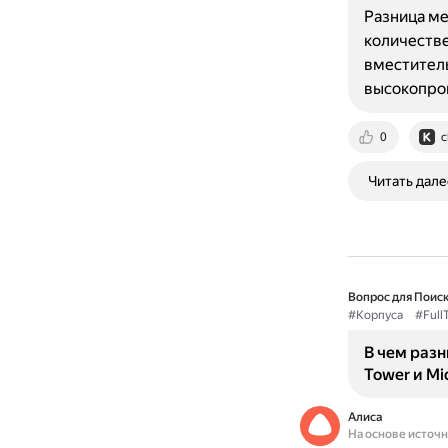
Разница ме
количестве
вместитель
высокопро
0
c
Читать дале
Вопрос для Поиск
#Корпуса
#Full
В чем раз
Tower и Mi
Алиса
На основе источ