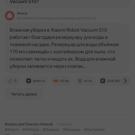
Vacuum S10?
Алиса
На основе источников, возможны неточности
Влажная уборка в Xiaomi Robot Vacuum S10
работает благодаря резервуару для воды и
тканевой насадке. Резервуар для воды объёмом
170 мл совмещён с контейнером для пыли, что
позволяет легко очищать их. Вода для влажной
уборки заливается через клапан…
0
dzen.ru
mi.by
vc.ru
club.dns-shop.ru
Читать далее
Вопрос для Поиска с Алисой
7 января
#Xiaomi
#MiRobot
#Пылесос
#Функции
#Настройка