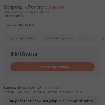
Вопросы к Поиску 
с Алисой
Примеры ответов Поиска с Алисой
Что это такое?
Главная
/
#Mi Robot
Наука и образование
Культура и искусство
Психология и отн
# Mi Robot
Задать свой вопрос
Вопрос для Поиска с Алисой
24 октября
#Xiaomi
#MiRobot
#Уборка
#Робот
#Пылесос
#S10
Как работает влажная уборка в Xiaomi Mi Robot