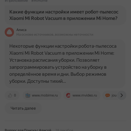
#Приложение
#MiHome
Какие функции настройки имеет робот-пылесос
Xiaomi Mi Robot Vacuum в приложении Mi Home?
Алиса
На основе источников, возможны неточности
Некоторые функции настройки робота-пылесоса
Xiaomi Mi Robot Vacuum в приложении Mi Home:
Установка расписания уборки. Позволяет
запрограммировать устройство на уборку в
определённое время и дни. Выбор режимов
уборки. Доступны тихий…
0
www.mobime.ru
www.mvideo.ru
journal.citili
Читать далее
Вопрос для Поиска с Алисой
28 декабря