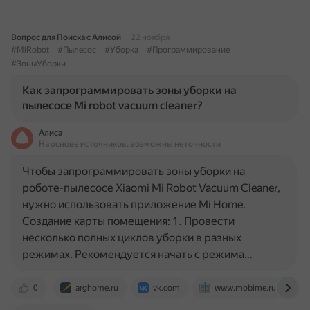
Вопрос для Поиска с Алисой
22 ноября
#MiRobot
#Пылесос
#Уборка
#Программирование
#ЗоныУборки
Как запрограммировать зоны уборки на
пылесосе Mi robot vacuum cleaner?
Алиса
На основе источников, возможны неточности
Чтобы запрограммировать зоны уборки на
роботе-пылесосе Xiaomi Mi Robot Vacuum Cleaner,
нужно использовать приложение Mi Home.
Создание карты помещения: 1. Провести
несколько полных циклов уборки в разных
режимах. Рекомендуется начать с режима…
0
arghome.ru
vk.com
www.mobime.ru