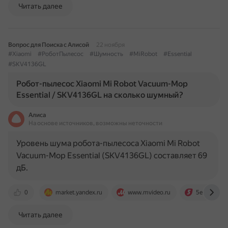
Читать далее
Вопрос для Поиска с Алисой
22 ноября
#Xiaomi
#РоботПылесос
#Шумность
#MiRobot
#Essential
#SKV4136GL
Робот-пылесос Xiaomi Mi Robot Vacuum-Mop
Essential / SKV4136GL на сколько шумный?
Алиса
На основе источников, возможны неточности
Уровень шума робота-пылесоса Xiaomi Mi Robot
Vacuum-Mop Essential (SKV4136GL) составляет 69
дБ.
0
market.yandex.ru
www.mvideo.ru
5element.b
Читать далее