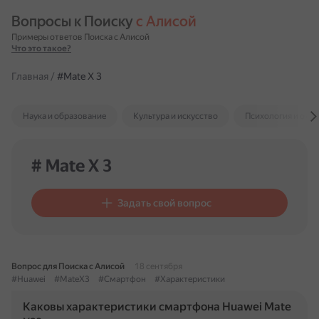
Вопросы к Поиску 
с Алисой
Примеры ответов Поиска с Алисой
Что это такое?
Главная
/
#Mate X 3
Наука и образование
Культура и искусство
Психология и отн
# Mate X 3
Задать свой вопрос
Вопрос для Поиска с Алисой
18 сентября
#Huawei
#MateX3
#Смартфон
#Характеристики
Каковы характеристики смартфона Huawei Mate