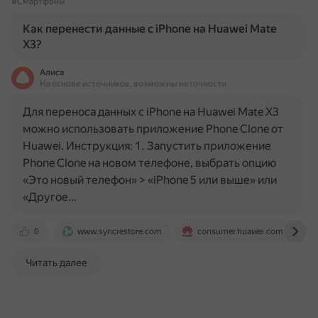
#Смартфоны
Как перенести данные с iPhone на Huawei Mate
X3?
Алиса
На основе источников, возможны неточности
Для переноса данных с iPhone на Huawei Mate X3
можно использовать приложение Phone Clone от
Huawei. Инструкция: 1. Запустить приложение
Phone Clone на новом телефоне, выбрать опцию
«Это новый телефон» > «iPhone 5 или выше» или
«Другое…
0
www.syncrestore.com
consumer.huawei.com
Читать далее