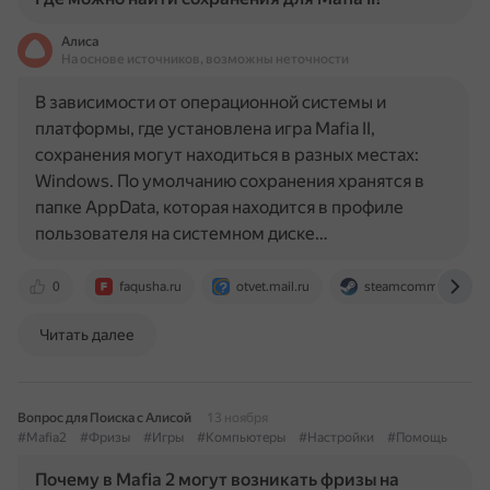
Алиса
На основе источников, возможны неточности
В зависимости от операционной системы и
платформы, где установлена игра Mafia II,
сохранения могут находиться в разных местах:
Windows. По умолчанию сохранения хранятся в
папке AppData, которая находится в профиле
пользователя на системном диске…
0
faqusha.ru
otvet.mail.ru
steamcommunity.co
Читать далее
Вопрос для Поиска с Алисой
13 ноября
#Mafia2
#Фризы
#Игры
#Компьютеры
#Настройки
#Помощь
Почему в Mafia 2 могут возникать фризы на