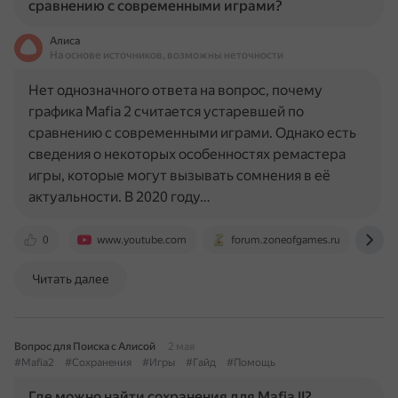
сравнению с современными играми?
Алиса
На основе источников, возможны неточности
Нет однозначного ответа на вопрос, почему
графика Mafia 2 считается устаревшей по
сравнению с современными играми. Однако есть
сведения о некоторых особенностях ремастера
игры, которые могут вызывать сомнения в её
актуальности. В 2020 году…
0
www.youtube.com
forum.zoneofgames.ru
st
Читать далее
Вопрос для Поиска с Алисой
2 мая
#Mafia2
#Сохранения
#Игры
#Гайд
#Помощь
Где можно найти сохранения для Mafia II?