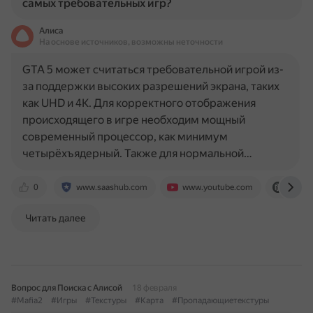
самых требовательных игр?
Алиса
На основе источников, возможны неточности
GTA 5 может считаться требовательной игрой из-
за поддержки высоких разрешений экрана, таких
как UHD и 4К. Для корректного отображения
происходящего в игре необходим мощный
современный процессор, как минимум
четырёхъядерный. Также для нормальной…
0
www.saashub.com
www.youtube.com
hyperp
Читать далее
Вопрос для Поиска с Алисой
18 февраля
#Mafia2
#Игры
#Текстуры
#Карта
#Пропадающиетекстуры