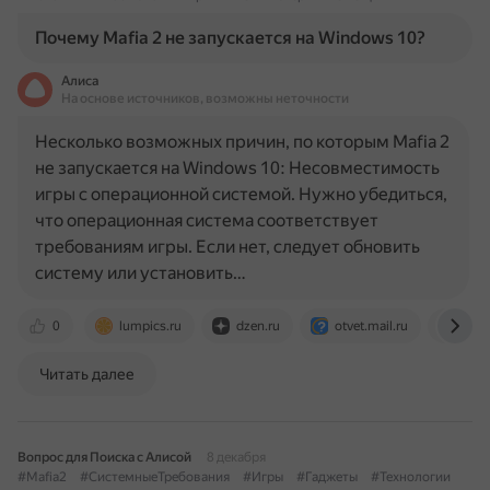
Почему Mafia 2 не запускается на Windows 10?
Алиса
На основе источников, возможны неточности
Несколько возможных причин, по которым Mafia 2
не запускается на Windows 10: Несовместимость
игры с операционной системой. Нужно убедиться,
что операционная система соответствует
требованиям игры. Если нет, следует обновить
систему или установить…
0
lumpics.ru
dzen.ru
otvet.mail.ru
wifig
Читать далее
Вопрос для Поиска с Алисой
8 декабря
#Mafia2
#СистемныеТребования
#Игры
#Гаджеты
#Технологии