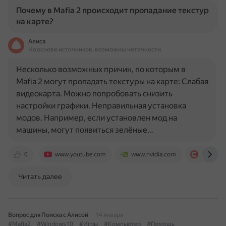
Почему в Mafia 2 происходит пропадание текстур
на карте?
Алиса
На основе источников, возможны неточности
Несколько возможных причин, по которым в
Mafia 2 могут пропадать текстуры на карте: Слабая
видеокарта. Можно попробовать снизить
настройки графики. Неправильная установка
модов. Например, если установлен мод на
машины, могут появиться зелёные…
0
www.youtube.com
www.nvidia.com
sprashiv
Читать далее
Вопрос для Поиска с Алисой
14 января
#Mafia2
#Windows10
#Игры
#Компьютер
#Помощь