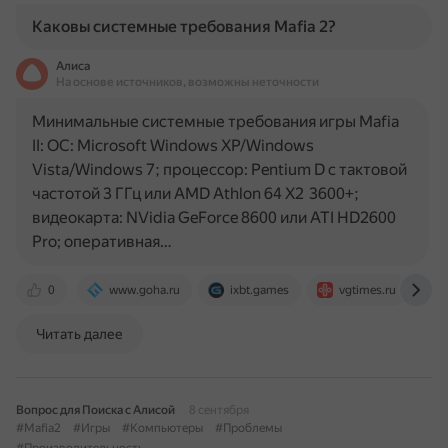
Каковы системные требования Mafia 2?
Алиса
На основе источников, возможны неточности
Минимальные системные требования игры Mafia
II: ОС: Microsoft Windows XP/Windows
Vista/Windows 7; процессор: Pentium D с тактовой
частотой 3 ГГц или AMD Athlon 64 X2 3600+;
видеокарта: NVidia GeForce 8600 или ATI HD2600
Pro; оперативная…
0
www.goha.ru
ixbt.games
vgtimes.ru
Читать далее
Вопрос для Поиска с Алисой
8 сентября
#Mafia2
#Игры
#Компьютеры
#Проблемы