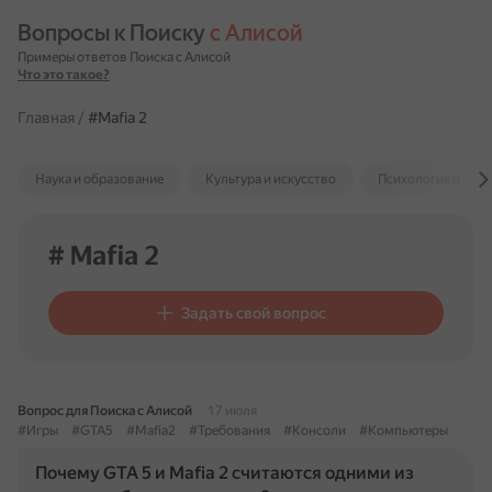
Вопросы к Поиску 
с Алисой
Примеры ответов Поиска с Алисой
Что это такое?
Главная
/
#Mafia 2
Наука и образование
Культура и искусство
Психология и отн
# Mafia 2
Задать свой вопрос
Вопрос для Поиска с Алисой
17 июля
#Игры
#GTA5
#Mafia2
#Требования
#Консоли
#Компьютеры
Почему GTA 5 и Mafia 2 считаются одними из