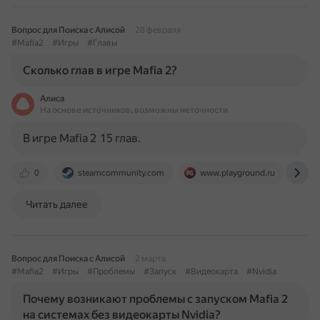
Вопрос для Поиска с Алисой
28 февраля
#Mafia2
#Игры
#Главы
Сколько глав в игре Mafia 2?
Алиса
На основе источников, возможны неточности
В игре Mafia 2 15 глав.
0
steamcommunity.com
www.playground.ru
ww
Читать далее
Вопрос для Поиска с Алисой
2 марта
#Mafia2
#Игры
#Проблемы
#Запуск
#Видеокарта
#Nvidia
Почему возникают проблемы с запуском Mafia 2
на системах без видеокарты Nvidia?