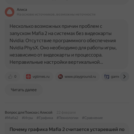
Алиса
На основе источников, возможны неточности
Несколько возможных причин проблем с
запуском Mafia 2 на системах без видеокарты
Nvidia: Отсутствие программного обеспечения
Nvidia PhysX. Оно необходимо для работы игры,
независимо от видеокарты и процессора.
Неправильные настройки вертикальной…
0
vgtimes.ru
www.playground.ru
gamefaqs.ga
Читать далее
Вопрос для Поиска с Алисой
22 февраля
#Mafia2
#Игры
#Графика
#Технологии
#Сравнение
Почему графика Mafia 2 считается устаревшей по