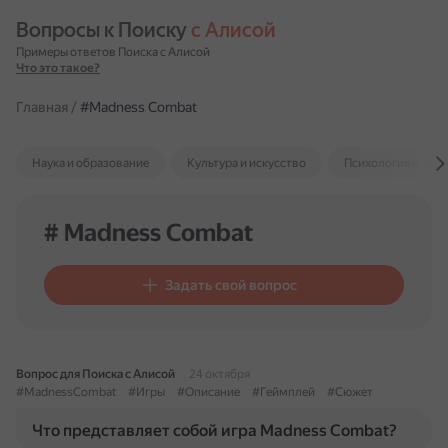
Вопросы к Поиску 
с Алисой
Примеры ответов Поиска с Алисой
Что это такое?
Главная
/
#Madness Combat
Наука и образование
Культура и искусство
Психология и отн
# Madness Combat
Задать свой вопрос
Вопрос для Поиска с Алисой
24 октября
#MadnessCombat
#Игры
#Описание
#Геймплей
#Сюжет
Что представляет собой игра Madness Combat?