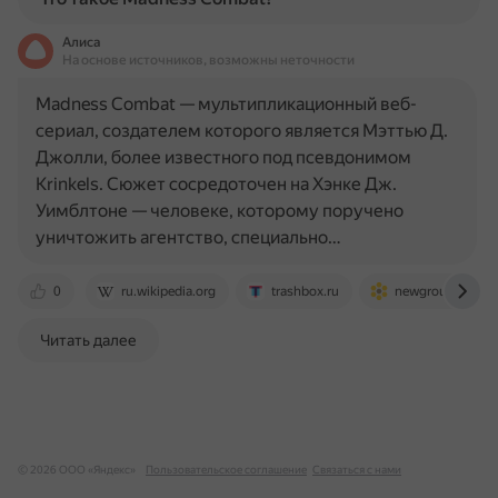
Алиса
На основе источников, возможны неточности
Madness Combat — мультипликационный веб-
сериал, создателем которого является Мэттью Д.
Джолли, более известного под псевдонимом
Krinkels. Сюжет сосредоточен на Хэнке Дж.
Уимблтоне — человеке, которому поручено
уничтожить агентство, специально…
0
ru.wikipedia.org
trashbox.ru
newgrounds.mira
Читать далее
© 2026 ООО «Яндекс»
Пользовательское соглашение
Связаться с нами