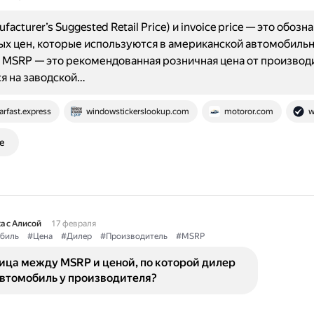
acturer’s Suggested Retail Price) и invoice price — это обозн
х цен, которые используются в американской автомобиль
 MSRP — это рекомендованная розничная цена от производ
я на заводской…
arfast.express
windowstickerslookup.com
motoror.com
w
е
а с Алисой
17 февраля
биль
#Цена
#Дилер
#Производитель
#MSRP
ица между MSRP и ценой, по которой дилер
автомобиль у производителя?