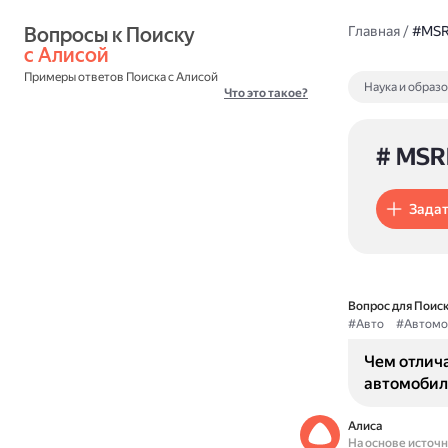
Вопросы к Поиску 
Главная
/
#MS
с Алисой
Примеры ответов Поиска с Алисой
Наука и образ
Что это такое?
# MSR
Задат
Вопрос для Поиск
#Авто
#Автомо
Чем отлича
автомобил
Алиса
На основе источ