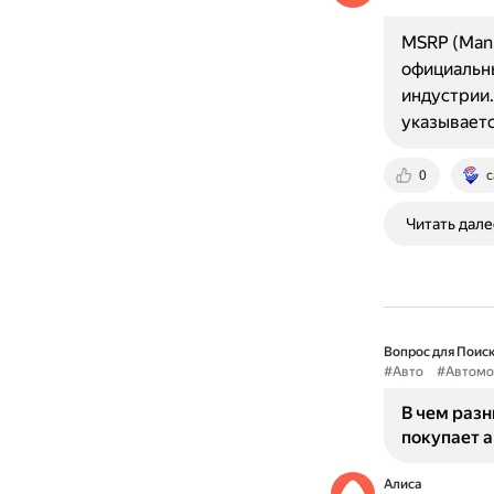
MSRP (Manuf
официальны
индустрии.
указываетс
0
c
Читать дале
Вопрос для Поиск
#Авто
#Автомо
В чем разн
покупает 
Алиса