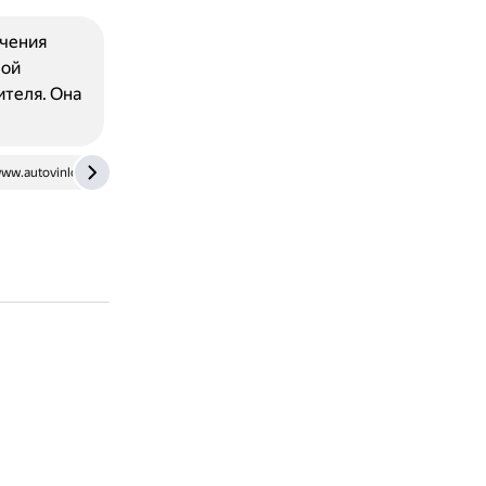
ачения
ной
ителя. Она
ww.autovinlookup.com
www.finn.com