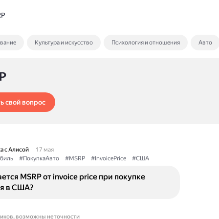
RP
ование
Культура и искусство
Психология и отношения
Авто
P
ь свой вопрос
а с Алисой
17 мая
биль
#ПокупкаАвто
#MSRP
#InvoicePrice
#США
ется MSRP от invoice price при покупке
я в США?
ников, возможны неточности