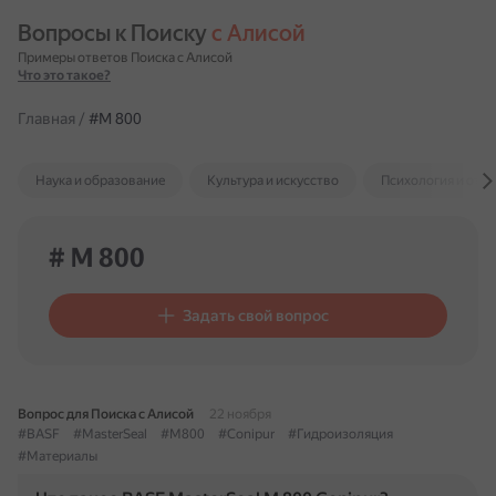
Вопросы к Поиску 
с Алисой
Примеры ответов Поиска с Алисой
Что это такое?
Главная
/
#M 800
Наука и образование
Культура и искусство
Психология и отн
# M 800
Задать свой вопрос
Вопрос для Поиска с Алисой
22 ноября
#BASF
#MasterSeal
#M800
#Conipur
#Гидроизоляция
#Материалы