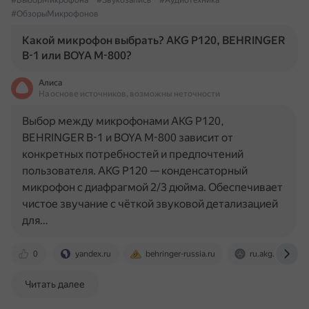
#ВыборМикрофона
#Звукозапись
#Аудиотехника
#ОбзорыМикрофонов
Какой микрофон выбрать? AKG P120, BEHRINGER
B-1 или BOYA M-800?
Алиса
На основе источников, возможны неточности
Выбор между микрофонами AKG P120,
BEHRINGER B-1 и BOYA M-800 зависит от
конкретных потребностей и предпочтений
пользователя. AKG P120 — конденсаторный
микрофон с диафрагмой 2/3 дюйма. Обеспечивает
чистое звучание с чёткой звуковой детализацией
для…
0
yandex.ru
behringer-russia.ru
ru.akg.com
Читать далее