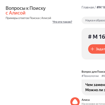
Вопросы к Поиску 
Главная
/
#M 16
с Алисой
Примеры ответов Поиска с Алисой
Наука и образ
Что это такое?
# M 16
Задат
Вопрос для Поиск
#Технологии
#К
Чем замени
Можно ли 
Алиса
На основе источ