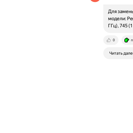
Для замены
модели: Pent
ГГц), 745 (
0
n
Читать дале