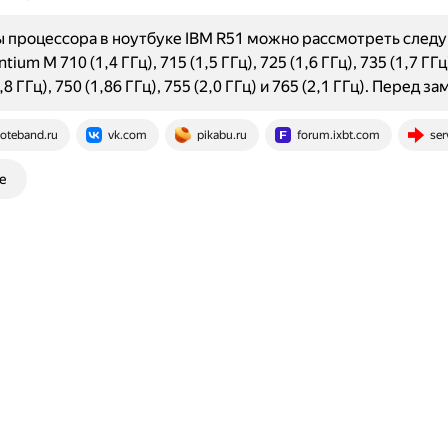
 процессора в ноутбуке IBM R51 можно рассмотреть след
ium M 710 (1,4 ГГц), 715 (1,5 ГГц), 725 (1,6 ГГц), 735 (1,7 ГГц
1,8 ГГц), 750 (1,86 ГГц), 755 (2,0 ГГц) и 765 (2,1 ГГц). Перед 
oteband.ru
vk.com
pikabu.ru
forum.ixbt.com
ser
е