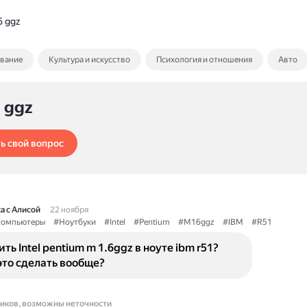
 ggz
ование
Культура и искусство
Психология и отношения
Авто
 ggz
ь свой вопрос
а с Алисой
22 ноября
омпьютеры
#Ноутбуки
#Intel
#Pentium
#M16ggz
#IBM
#R51
ть Intel pentium m 1.6ggz в ноуте ibm r51?
это сделать вообще?
ников, возможны неточности