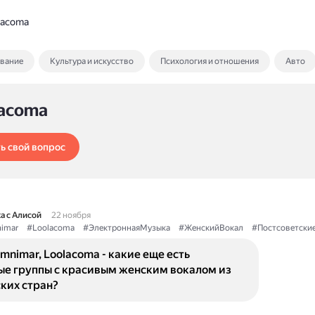
lacoma
ование
Культура и искусство
Психология и отношения
Авто
lacoma
ь свой вопрос
а с Алисой
22 ноября
imar
#Loolacoma
#ЭлектроннаяМузыка
#ЖенскийВокал
#Постсоветски
Omnimar, Loolacoma - какие еще есть
ые группы с красивым женским вокалом из
ких стран?