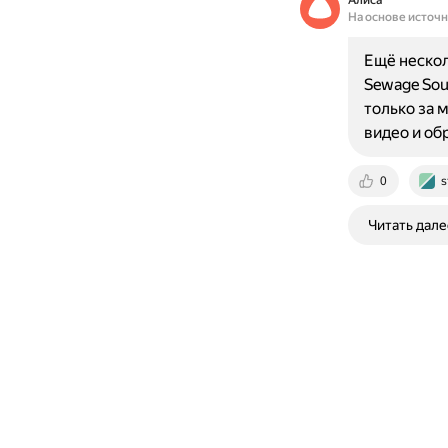
Алиса
На основе источ
Ещё нескол
Sewage Sou
только за 
видео и об
0
s
Читать дале