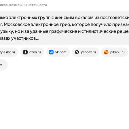
ников, возможны неточности
ько электронных групп с женским вокалом из постсоветски
r. Московское электронное трио, которое получило призна
музыку, но и за удачные графические и стилистические реше
разах участников…
tyle.rbc.ru
dzen.ru
vk.com
yandex.ru
pikabu.ru
е