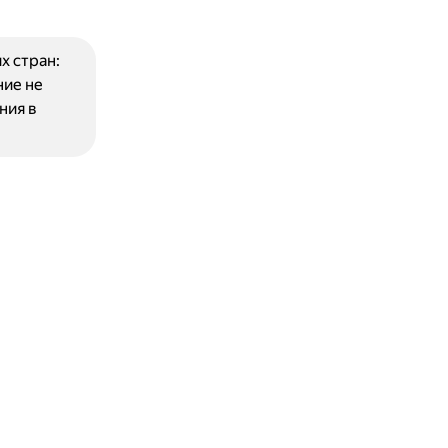
х стран:
ние не
ния в