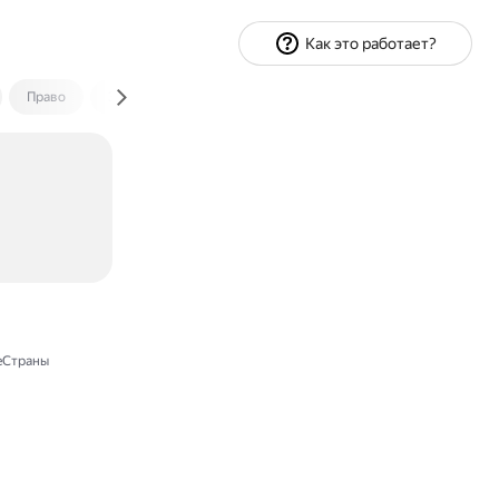
Как это работает?
Право
Экономика и финансы
Путешествия
Спорт
еСтраны