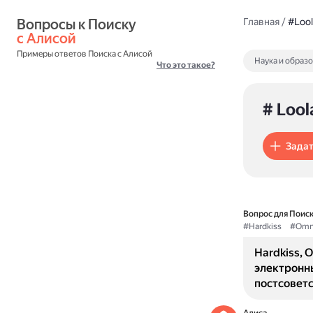
Вопросы к Поиску 
Главная
/
#Loo
с Алисой
Примеры ответов Поиска с Алисой
Наука и образ
Что это такое?
# Loo
Задат
Вопрос для Поиск
#Hardkiss
#Omn
Hardkiss, 
электронн
постсоветс