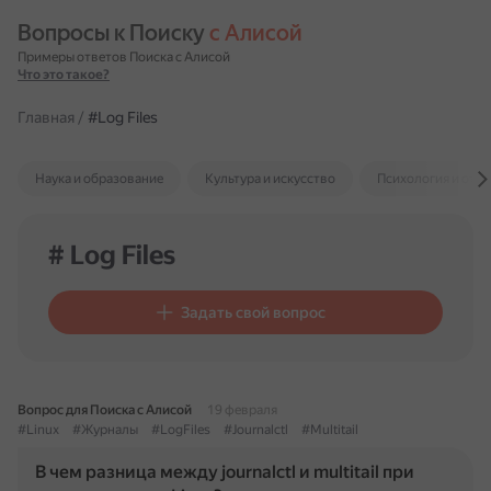
Вопросы к Поиску 
с Алисой
Примеры ответов Поиска с Алисой
Что это такое?
Главная
/
#Log Files
Наука и образование
Культура и искусство
Психология и отн
# Log Files
Задать свой вопрос
Вопрос для Поиска с Алисой
19 февраля
#Linux
#Журналы
#LogFiles
#Journalctl
#Multitail
В чем разница между journalctl и multitail при