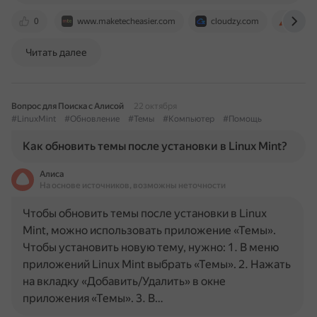
0
www.maketecheasier.com
cloudzy.com
itsha
Читать далее
Вопрос для Поиска с Алисой
22 октября
#LinuxMint
#Обновление
#Темы
#Компьютер
#Помощь
Как обновить темы после установки в Linux Mint?
Алиса
На основе источников, возможны неточности
Чтобы обновить темы после установки в Linux
Mint, можно использовать приложение «Темы».
Чтобы установить новую тему, нужно: 1. В меню
приложений Linux Mint выбрать «Темы». 2. Нажать
на вкладку «Добавить/Удалить» в окне
приложения «Темы». 3. В…