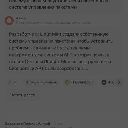
Почему в Linux Mint установлена собственная
система управления пакетами
Алиса
На основе источников, возможны неточности
Разработчики Linux Mint создали собственную
систему управления пакетами, чтобы устранить
проблемы, связанные с устаревшими
инструментами системы APT, которая лежит в
основе Debian и Ubuntu. Многие инструменты и
библиотеки APT были разработаны…
0
www.linux.org.ru
linuxmint.com
dzen.ru
Читать далее
Вопрос для Поиска с Алисой
5 мая