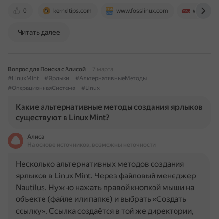
0
kerneltips.com
www.fosslinux.com
www.mak
Читать далее
Вопрос для Поиска с Алисой
7 марта
#LinuxMint
#Ярлыки
#АльтернативныеМетоды
#ОперационнаяСистема
#Linux
Какие альтернативные методы создания ярлыков
существуют в Linux Mint?
Алиса
На основе источников, возможны неточности
Несколько альтернативных методов создания
ярлыков в Linux Mint: Через файловый менеджер
Nautilus. Нужно нажать правой кнопкой мыши на
объекте (файле или папке) и выбрать «Создать
ссылку». Ссылка создаётся в той же директории,