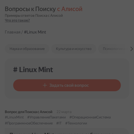
Вопросы к Поиску 
с Алисой
Примеры ответов Поиска с Алисой
Что это такое?
Главная
/
#Linux Mint
Наука и образование
Культура и искусство
Психология и отн
# Linux Mint
Задать свой вопрос
Вопрос для Поиска с Алисой
22 марта
#LinuxMint
#УправлениеПакетами
#ОперационнаяСистема
#ПрограммноеОбеспечение
#IT
#Технологии