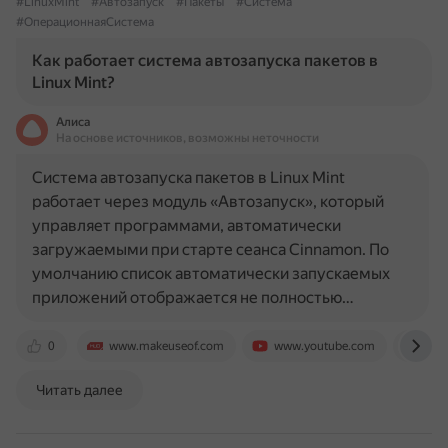
#LinuxMint
#Автозапуск
#Пакеты
#Система
#ОперационнаяСистема
Как работает система автозапуска пакетов в
Linux Mint?
Алиса
На основе источников, возможны неточности
Система автозапуска пакетов в Linux Mint
работает через модуль «Автозапуск», который
управляет программами, автоматически
загружаемыми при старте сеанса Cinnamon. По
умолчанию список автоматически запускаемых
приложений отображается не полностью…
0
www.makeuseof.com
www.youtube.com
www
Читать далее