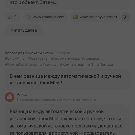
что и объект. Затем…
0
www.xmodulo.com
www.bolshoyvopros.ru
s
Читать далее
Вопрос для Поиска с Алисой
7 марта
#LinuxMint
#Установка
#АвтоматическаяУстановка
#РучнаяУстановка
#Разница
#Компьютеры
#IT
#Помощь
В чем разница между автоматической и ручной
установкой Linux Mint?
Алиса
На основе источников, возможны неточности
Разница между автоматической и ручной
установкой Linux Mint заключается в том, что при
автоматической установке программа делает всё
за пользователя, а при ручной — пользователь