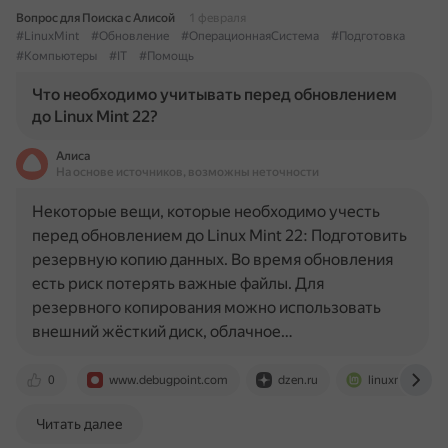
Вопрос для Поиска с Алисой
1 февраля
#LinuxMint
#Обновление
#ОперационнаяСистема
#Подготовка
#Компьютеры
#IT
#Помощь
Что необходимо учитывать перед обновлением
до Linux Mint 22?
Алиса
На основе источников, возможны неточности
Некоторые вещи, которые необходимо учесть
перед обновлением до Linux Mint 22: Подготовить
резервную копию данных. Во время обновления
есть риск потерять важные файлы. Для
резервного копирования можно использовать
внешний жёсткий диск, облачное…
0
www.debugpoint.com
dzen.ru
linuxmint-user
Читать далее