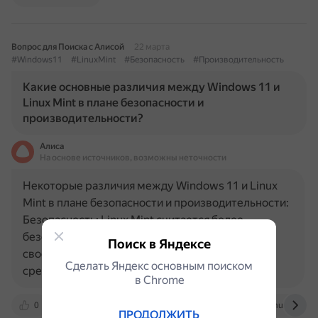
Вопрос для Поиска с Алисой
22 марта
#Windows11
#LinuxMint
#Безопасность
#Производительность
Какие основные различия между Windows 11 и
Linux Mint в плане безопасности и
производительности?
Алиса
На основе источников, возможны неточности
Некоторые различия между Windows 11 и Linux
Mint в плане безопасности и производительности:
Безопасность: Linux Mint считается более
безопасной операционной системой благодаря
Поиск в Яндексе
своей архитектуре и меньшей популярности
Сделать Яндекс основным поиском
среди создателей…
в Сhrome
0
digi-keys.ru
www.g2.com
www.almuhja.com
ПРОДОЛЖИТЬ