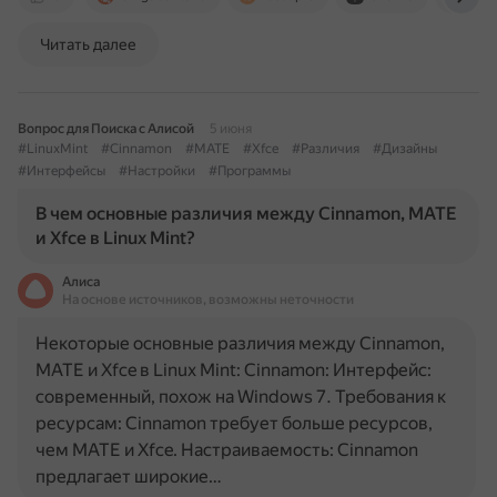
Читать далее
Вопрос для Поиска с Алисой
5 июня
#LinuxMint
#Cinnamon
#MATE
#Xfce
#Различия
#Дизайны
#Интерфейсы
#Настройки
#Программы
В чем основные различия между Cinnamon, MATE
и Xfce в Linux Mint?
Алиса
На основе источников, возможны неточности
Некоторые основные различия между Cinnamon,
MATE и Xfce в Linux Mint: Cinnamon: Интерфейс:
современный, похож на Windows 7. Требования к
ресурсам: Cinnamon требует больше ресурсов,
чем MATE и Xfce. Настраиваемость: Cinnamon
предлагает широкие…