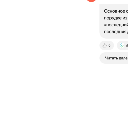
Основное о
порядке из
«последний
последняя
0
d
Читать дале