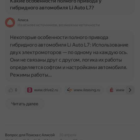
Какие особенности полного привода у
гибридного автомобиля Li Auto L7?
Алиса
На основе источников, возможны неточности
Некоторые особенности полного привода
гибридного автомобиля Li Auto L7: Использование
двух электромоторов — по одному на каждую ось.
Они не связаны друг с другом, логика их работы
определяется софтом и настройками автомобиля.
Режимы работы…
0
www.drive2.ru
www.ileasing.ru
www.kolesa.r
Читать далее
Вопрос для Поиска с Алисой
30 апреля