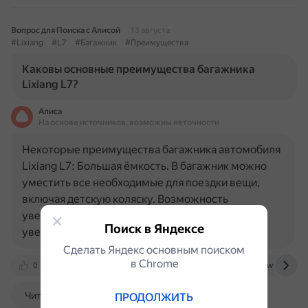
Вопрос для Поиска с Алисой
13 августа
#Lixiang
#L7
#Багажник
#Преимущества
Каковы основные преимущества багажника
Lixiang L7?
Алиса
На основе источников, возможны неточности
Некоторые преимущества багажника автомобиля
Lixiang L7: Большая ёмкость. В багажник можно
уместить все необходимые для поездки вещи,
включая детскую коляску. Возможность
увеличения объёма. Объём багажника можно
Поиск в Яндексе
увеличить, откинув спинки с…
Сделать Яндекс основным поиском
в Сhrome
0
www.wildberries.ru
www.drive2.ru
www.kolesa
Читать далее
ПРОДОЛЖИТЬ