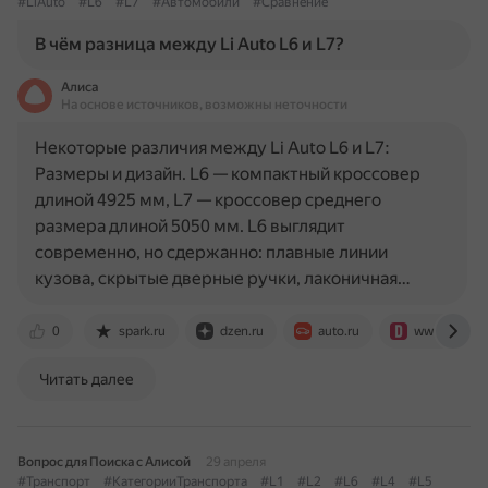
#LiAuto
#L6
#L7
#Автомобили
#Сравнение
В чём разница между Li Auto L6 и L7?
Алиса
На основе источников, возможны неточности
Некоторые различия между Li Auto L6 и L7:
Размеры и дизайн. L6 — компактный кроссовер
длиной 4925 мм, L7 — кроссовер среднего
размера длиной 5050 мм. L6 выглядит
современно, но сдержанно: плавные линии
кузова, скрытые дверные ручки, лаконичная…
0
spark.ru
dzen.ru
auto.ru
www.drive2.
Читать далее
Вопрос для Поиска с Алисой
29 апреля
#Транспорт
#КатегорииТранспорта
#L1
#L2
#L6
#L4
#L5