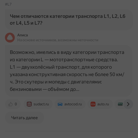
#L7
Чем отличаются категории транспорта L1, L2, L6
от L4, L5 и L7?
Алиса
На основе источников, возможны неточности
Возможно, имелись в виду категории транспорта
из категории L — мототранспортные средства.
L1 — двухколёсный транспорт, для которого
указана конструктивная скорость не более 50 км/
ч. Это скутеры и мопеды с двигателями:
бензиновыми — объёмом до…
0
sudact.ru
avtocod.ru
auto.ru
vezdeh
Читать далее