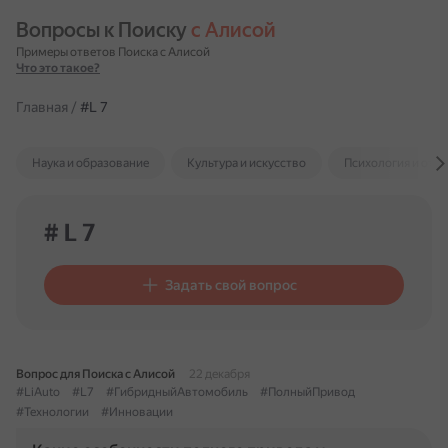
Вопросы к Поиску 
с Алисой
Примеры ответов Поиска с Алисой
Что это такое?
Главная
/
#L 7
Наука и образование
Культура и искусство
Психология и отн
# L 7
Задать свой вопрос
Вопрос для Поиска с Алисой
22 декабря
#LiAuto
#L7
#ГибридныйАвтомобиль
#ПолныйПривод
#Технологии
#Инновации