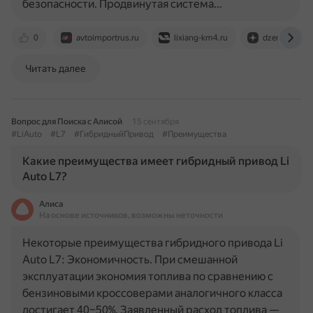
безопасности. Продвинутая система…
0
avtoimportrus.ru
lixiang-km4.ru
dzen.ru
Читать далее
Вопрос для Поиска с Алисой
15 сентября
#LiAuto
#L7
#ГибридныйПривод
#Преимущества
Какие преимущества имеет гибридный привод Li
Auto L7?
Алиса
На основе источников, возможны неточности
Некоторые преимущества гибридного привода Li
Auto L7: Экономичность. При смешанной
эксплуатации экономия топлива по сравнению с
бензиновыми кроссоверами аналогичного класса
достигает 40–50%. Заявленный расход топлива —