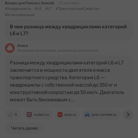
Вопрос для Поиска с Алисой
23 сентября
#Квадрициклы
#L6
#L7
#ТранспортныеСредства
#Классификация
В чем разница между квадрициклами категорий
L6 и L7?
Алиса
На основе источников, возможны неточности
Разница между квадрициклами категорий L6 и L7
заключается в мощности двигателя и массе
транспортного средства. Категория L6 —
квадрициклы с собственной массой до 350 кг и
конструктивной скоростью до 50 км/ч. Двигатель
может быть бензиновым с…
0
sudact.ru
auto.ru
auto.rambler.ru
pro
Читать далее