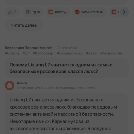
0
rg.ru
abw.by
www.drom.ru
www.zr.ru
Читать далее
Вопрос для Поиска с Алисой
27 сентября
#Lixiang
#L7
#Кроссовер
#Безопасность
#Авто
#Технологии
Почему Lixiang L7 считается одним из самых
безопасных кроссоверов класса люкс?
Алиса
На основе источников, возможны неточности
Lixiang L7 считается одним из безопасных
кроссоверов класса люкс благодаря передовым
системам активной и пассивной безопасности.
Некоторые из них: Каркас кузова из
высокопрочной стали и алюминия. 9 подушек