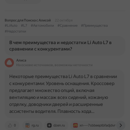
Вопрос для Поиска с Алисой
22 октября
#LiAuto
#L7
#Автомобили
#Сравнение
#Преимущества
#Недостатки
В чем преимущества и недостатки Li Auto L7 в
сравнении с конкурентами?
Алиса
На основе источников, возможны неточности
Некоторые преимущества Li Auto L7 в сравнении
с конкурентами: Уровень оснащения. Кроссовер
предлагает множество опций, включая
вентиляцию и массаж всех сидений, кожаную
отделку, доводчики дверей и расширенные
ассистенты водителя. Плавность хода…
0
rg.ru
dzen.ru
xn----7sbbeeptbfadjdvm5ab9bqj