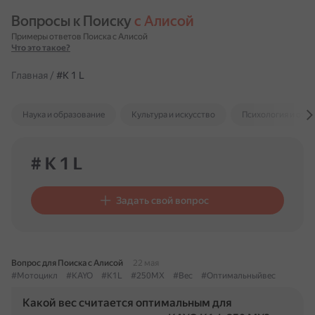
Вопросы к Поиску 
с Алисой
Примеры ответов Поиска с Алисой
Что это такое?
Главная
/
#K 1 L
Наука и образование
Культура и искусство
Психология и отн
# K 1 L
Задать свой вопрос
Вопрос для Поиска с Алисой
22 мая
#Мотоцикл
#KAYO
#K1L
#250MX
#Вес
#Оптимальныйвес
Какой вес считается оптимальным для