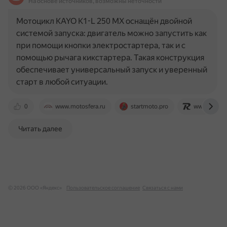
На основе источников, возможны неточности
Мотоцикл KAYO K1-L 250 MX оснащён двойной
системой запуска: двигатель можно запустить как
при помощи кнопки электростартера, так и с
помощью рычага кикстартера. Такая конструкция
обеспечивает универсальный запуск и уверенный
старт в любой ситуации.
0
www.motosfera.ru
startmoto.pro
www.rolling
Читать далее
© 2026 ООО «Яндекс»
Пользовательское соглашение
Связаться с нами