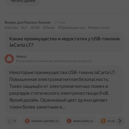
Читать далее
Вопрос для Поиска с Алисой
27 мая
#JaCarta
#LT
#USB
#Токен
#Преимущества
#Недостатки
Какие преимущества и недостатки у USB-токенов
JaCarta LT?
Алиса
На основе источников, возможны неточности
Некоторые преимущества USB-токена JaCarta LT:
Повышенная электромагнитная безопасность.
Токен защищён от электромагнитных помех и
разрядов статического электричества до 8 кВ.
Яркий дизайн. Оранжевый цвет дужки делает
токен более заметным и…
0
reviews.yandex.ru
www.klerk.ru
m.ok.ru