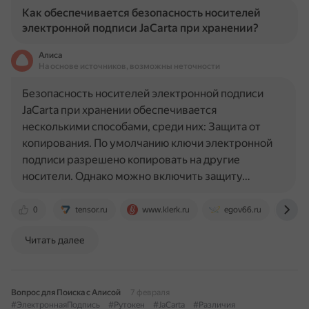
Как обеспечивается безопасность носителей
электронной подписи JaCarta при хранении?
Алиса
На основе источников, возможны неточности
Безопасность носителей электронной подписи
JaCarta при хранении обеспечивается
несколькими способами, среди них: Защита от
копирования. По умолчанию ключи электронной
подписи разрешено копировать на другие
носители. Однако можно включить защиту…
0
tensor.ru
www.klerk.ru
egov66.ru
iba
Читать далее
Вопрос для Поиска с Алисой
7 февраля
#ЭлектроннаяПодпись
#Рутокен
#JaCarta
#Различия