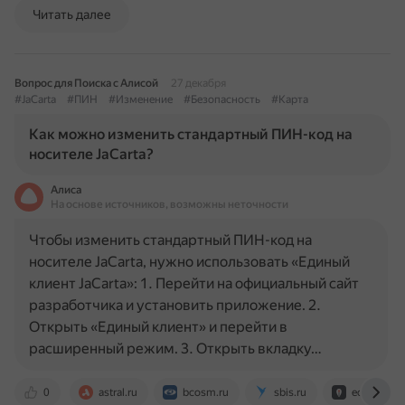
Читать далее
Вопрос для Поиска с Алисой
27 декабря
#JaCarta
#ПИН
#Изменение
#Безопасность
#Карта
Как можно изменить стандартный ПИН-код на
носителе JaCarta?
Алиса
На основе источников, возможны неточности
Чтобы изменить стандартный ПИН-код на
носителе JaCarta, нужно использовать «Единый
клиент JaCarta»: 1. Перейти на официальный сайт
разработчика и установить приложение. 2.
Открыть «Единый клиент» и перейти в
расширенный режим. 3. Открыть вкладку…
0
astral.ru
bcosm.ru
sbis.ru
ecp.su