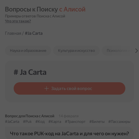
Вопросы к Поиску 
с Алисой
Примеры ответов Поиска с Алисой
Что это такое?
Главная
/
#Ja Carta
Наука и образование
Культура и искусство
Психология и отн
# Ja Carta
Задать свой вопрос
Вопрос для Поиска с Алисой
14 февраля
#JaCarta
#Puk
#Код
#Карта
#Транспорт
#Билеты
#Пассажиры
Что такое PUK-код на JaCarta и для чего он нужен?