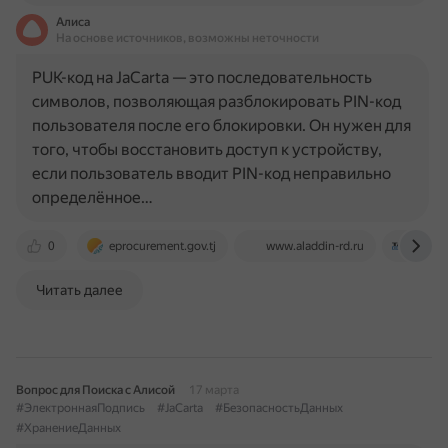
Алиса
На основе источников, возможны неточности
PUK-код на JaCarta — это последовательность
символов, позволяющая разблокировать PIN-код
пользователя после его блокировки. Он нужен для
того, чтобы восстановить доступ к устройству,
если пользователь вводит PIN-код неправильно
определённое…
0
eprocurement.gov.tj
www.aladdin-rd.ru
taxco
Читать далее
Вопрос для Поиска с Алисой
17 марта
#ЭлектроннаяПодпись
#JaCarta
#БезопасностьДанных
#ХранениеДанных