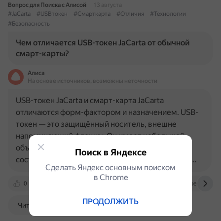
Вопрос для Поиска с Алисой
13 августа
#JaCarta
#USBтокен
#Смарткарта
#Отличия
#Технологии
#Безопасность
Чем отличается USB-токен JaCarta от обычной
смарт-карты?
Алиса
На основе источников, возможны неточности
USB-токен JaCarta и смарт-карта JaCarta
отличаются форм-фактором и назначением. USB-
токен — это защищённый носитель, внешне
напоминающий флешку. Он имеет небольшой
объём памяти и сложную техническую
Поиск в Яндексе
составляющую. Токен используется как один из…
Сделать Яндекс основным поиском
в Сhrome
0
astral.ru
www.aladdin-rd.ru
ru.wikipedia.org
ПРОДОЛЖИТЬ
Читать далее