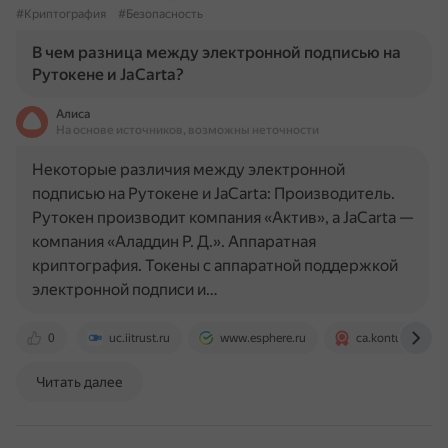
#Криптография
#Безопасность
В чем разница между электронной подписью на
Рутокене и JaCarta?
Алиса
На основе источников, возможны неточности
Некоторые различия между электронной
подписью на Рутокене и JaCarta: Производитель.
Рутокен производит компания «Актив», а JaCarta —
компания «Аладдин Р. Д.». Аппаратная
криптография. Токены с аппаратной поддержкой
электронной подписи и…
0
uc.iitrust.ru
www.esphere.ru
ca.kontur.ru
Читать далее