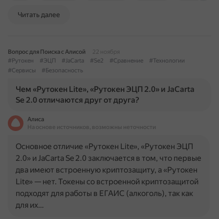
Читать далее
Вопрос для Поиска с Алисой
22 ноября
#Рутокен
#ЭЦП
#JaCarta
#Se2
#Сравнение
#Технологии
#Сервисы
#Безопасность
Чем «Рутокен Lite», «Рутокен ЭЦП 2.0» и JaCarta
Se 2.0 отличаются друг от друга?
Алиса
На основе источников, возможны неточности
Основное отличие «Рутокен Lite», «Рутокен ЭЦП
2.0» и JaCarta Se 2.0 заключается в том, что первые
два имеют встроенную криптозащиту, а «Рутокен
Lite» — нет. Токены со встроенной криптозащитой
подходят для работы в ЕГАИС (алкоголь), так как
для их…