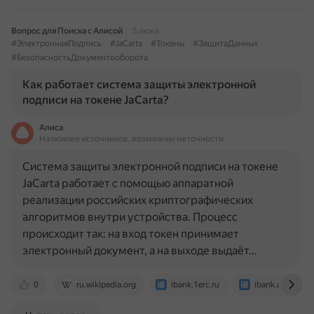
Вопрос для Поиска с Алисой
5 июня
#ЭлектроннаяПодпись
#JaCarta
#Токены
#ЗащитаДанных
#БезопасностьДокументооборота
Как работает система защиты электронной
подписи на токене JaCarta?
Алиса
На основе источников, возможны неточности
Система защиты электронной подписи на токене
JaCarta работает с помощью аппаратной
реализации российских криптографических
алгоритмов внутри устройства. Процесс
происходит так: на вход токен принимает
электронный документ, а на выходе выдаёт…
0
ru.wikipedia.org
ibank.1erc.ru
ibank.abank.ru