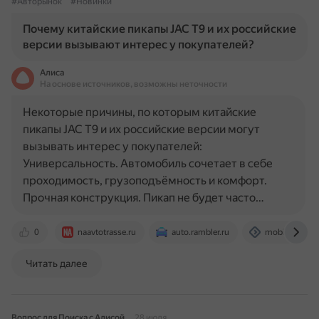
#Авторынок
#Новинки
Почему китайские пикапы JAC T9 и их российские
версии вызывают интерес у покупателей?
Алиса
На основе источников, возможны неточности
Некоторые причины, по которым китайские
пикапы JAC T9 и их российские версии могут
вызывать интерес у покупателей:
Универсальность. Автомобиль сочетает в себе
проходимость, грузоподъёмность и комфорт.
Прочная конструкция. Пикап не будет часто…
0
naavtotrasse.ru
auto.rambler.ru
mobile-revie
Читать далее
Вопрос для Поиска с Алисой
28 июля