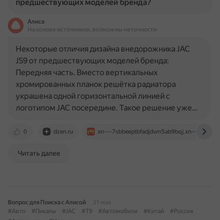
предшествующих моделей бренда?
Алиса
На основе источников, возможны неточности
Некоторые отличия дизайна внедорожника JAC
JS9 от предшествующих моделей бренда:
Передняя часть. Вместо вертикальных
хромированных планок решётка радиатора
украшена одной горизонтальной линией с
логотипом JAC посередине. Такое решение уже…
0
dzen.ru
xn----7sbbeeptbfadjdvm5ab9bqj.xn--p1ai
Читать далее
Вопрос для Поиска с Алисой
31 мая
#Авто
#Пикапы
#JAC
#T9
#Автомобили
#Китай
#Россия