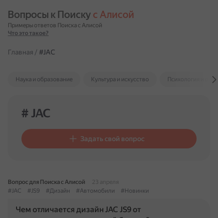
Вопросы к Поиску 
с Алисой
Примеры ответов Поиска с Алисой
Что это такое?
Главная
/
#JAC
Наука и образование
Культура и искусство
Психология и отн
# JAC
Задать свой вопрос
Вопрос для Поиска с Алисой
23 апреля
#JAC
#JS9
#Дизайн
#Автомобили
#Новинки
Чем отличается дизайн JAC JS9 от