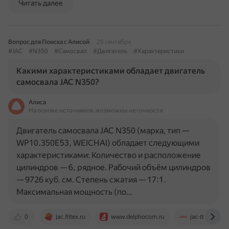
Читать далее
Вопрос для Поиска с Алисой
25 сентября
#JAC
#N350
#Самосвал
#Двигатель
#Характеристики
Какими характеристиками обладает двигатель
самосвала JAC N350?
Алиса
На основе источников, возможны неточности
Двигатель самосвала JAC N350 (марка, тип —
WP10.350E53, WEICHAI) обладает следующими
характеристиками: Количество и расположение
цилиндров — 6, рядное. Рабочий объём цилиндров
— 9726 куб. см. Степень сжатия — 17:1.
Максимальная мощность (по…
0
jac.filtex.ru
www.delphocom.ru
jac-ttm.ru