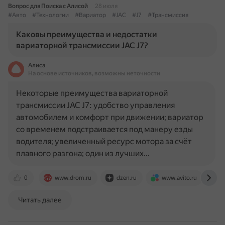
Вопрос для Поиска с Алисой
28 июля
#Авто
#Технологии
#Вариатор
#JAC
#J7
#Трансмиссия
Каковы преимущества и недостатки
вариаторной трансмиссии JAC J7?
Алиса
На основе источников, возможны неточности
Некоторые преимущества вариаторной
трансмиссии JAC J7: удобство управления
автомобилем и комфорт при движении; вариатор
со временем подстраивается под манеру езды
водителя; увеличенный ресурс мотора за счёт
плавного разгона; один из лучших…
0
www.drom.ru
dzen.ru
www.avito.ru
j
Читать далее