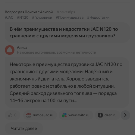
Вопрос для Поиска с Алисой
8 сентября
#JAC
#N120
#Грузовики
#Преимущества
#Недостатки
В чём преимущества и недостатки JAC N120 по
сравнению с другими моделями грузовиков?
Алиса
На основе источников, возможны неточности
Некоторые преимущества грузовика JAC N120 по
сравнению с другими моделями: Надёжный и
экономичный двигатель. Хорошо заводится,
работает ровно и стабильно в любой ситуации.
Средний расход дизельного топлива — порядка
14–16 литров на 100 км пути…
0
rumos-jac.ru
www.avito.ru
dzen.ru
w
Читать далее