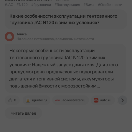
#JAC
#N120
#Грузовики
#Эксплуатация
#Зима
#Особенности
Какие особенности эксплуатации тентованного
грузовика JAC N120 в зимних условиях?
Алиса
На основе источников, возможны неточности
Некоторые особенности эксплуатации
тентованного грузовика JAC N120 в зимних
условиях: Надёжный запуск двигателя. Для этого
предусмотрены предпусковые подогреватели
двигателя и топливной системы, аккумуляторы
повышенной ёмкости с морозостойким…
0
igrader.ru
jac-vostveter.ru
auto.ru
www
Читать далее