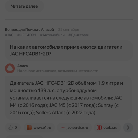
Читать далее
Вопрос для Поиска с Алисой
25 сентября
#JAC
#HFC4DB1
#Автомобили
#Двигатели
На каких автомобилях применяются двигатели
JAC HFC4DB1-2D?
Алиса
На основе источников, возможны неточности
Двигатель JAC HFC4DB1-2D объёмом 1,9 литра и
мощностью 139 л. с. с турбонаддувом
устанавливается на следующие автомобили: JAC
M4 (с 2016 года); JAC M5 (с 2017 года); Sunray (с
2016 года); Sollers Atlant (с 2022 года).
0
www.e1.ru
jac-service.ru
otoba.ru
rus