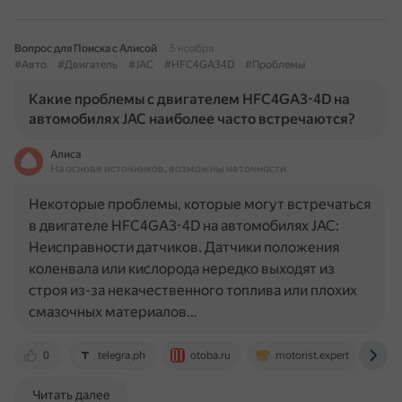
Вопрос для Поиска с Алисой
5 ноября
#Авто
#Двигатель
#JAC
#HFC4GA34D
#Проблемы
Какие проблемы с двигателем HFC4GA3-4D на
автомобилях JAC наиболее часто встречаются?
Алиса
На основе источников, возможны неточности
Некоторые проблемы, которые могут встречаться
в двигателе HFC4GA3-4D на автомобилях JAC:
Неисправности датчиков. Датчики положения
коленвала или кислорода нередко выходят из
строя из-за некачественного топлива или плохих
смазочных материалов…
0
telegra.ph
otoba.ru
motorist.expert
w
Читать далее